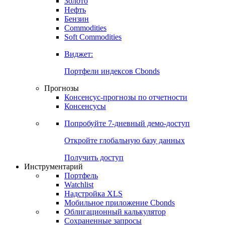
Золото
Нефть
Бензин
Commodities
Soft Commodities
Виджет:
Портфели индексов Cbonds
Прогнозы
Консенсус-прогнозы по отчетности
Консенсусы
Попробуйте
7-дневный
демо-доступ
Откройте глобальную базу данных
Получить доступ
Инструментарий
Портфель
Watchlist
Надстройка XLS
Мобильное приложение Cbonds
Облигационный калькулятор
Сохраненные запросы