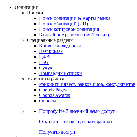
Облигации
Поиски
Поиск облигаций & Карты рынка
Поиск облигаций (ИИ)
Поиск котировок облигаций
Ближайшие размещения (Россия)
Специальные разделы
Кривые доходности
Best bid/ask
ЦФА
ESG
Сукук
Ломбардные списки
Участники рынка
Рэнкинги инвест. банков и юр. консультантов
Cbonds Pages
Cbonds Awards
Опросы
Попробуйте
7-дневный
демо-доступ
Откройте глобальную базу данных
Получить доступ