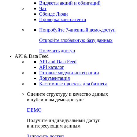
Виджеты акций и облигаций
Чат
Сбондс Люди
Проверка контрагента
Попробуйте
7-дневный
демо-доступ
Откройте глобальную базу данных
Получить доступ
API & Data Feed
API and Data Feed
API каталог
Готовые модули интеграции
Документация
Кастомные проекты для бизнеса
Оцените структуру и качество данных
в публичном демо-доступе
DEMO
Получите индивидуальный доступ
к интересующим данным
Запросить доступ