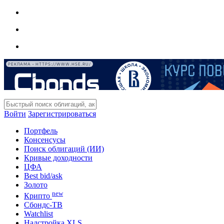
РЕКЛАМА • HTTPS://WWW.HSE.RU/
Войти
Зарегистрироваться
Портфель
Консенсусы
Поиск облигаций (ИИ)
Кривые доходности
ЦФА
Best bid/ask
Золото
new
Крипто
Сбондс-ТВ
Watchlist
Надстройка XLS