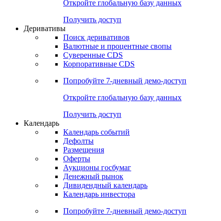
Откройте глобальную базу данных
Получить доступ
Деривативы
Поиск деривативов
Валютные и процентные свопы
Суверенные CDS
Корпоративные CDS
Попробуйте
7-дневный
демо-доступ
Откройте глобальную базу данных
Получить доступ
Календарь
Календарь событий
Дефолты
Размещения
Оферты
Аукционы госбумаг
Денежный рынок
Дивидендный календарь
Календарь инвестора
Попробуйте
7-дневный
демо-доступ