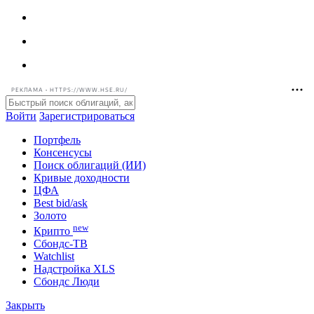
РЕКЛАМА • HTTPS://WWW.HSE.RU/
Войти
Зарегистрироваться
Портфель
Консенсусы
Поиск облигаций (ИИ)
Кривые доходности
ЦФА
Best bid/ask
Золото
new
Крипто
Сбондс-ТВ
Watchlist