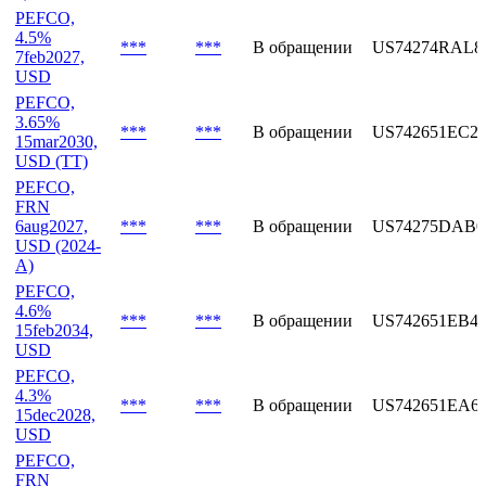
3.85%
27jan2028,
***
***
В обращении
US74274RAN4
USD (2026-
1)
PEFCO,
4.5%
***
***
В обращении
US74274RAL8
7feb2027,
USD
PEFCO,
3.65%
***
***
В обращении
US742651EC2
15mar2030,
USD (TT)
PEFCO,
FRN
6aug2027,
***
***
В обращении
US74275DAB0
USD (2024-
A)
PEFCO,
4.6%
***
***
В обращении
US742651EB4
15feb2034,
USD
PEFCO,
4.3%
***
***
В обращении
US742651EA6