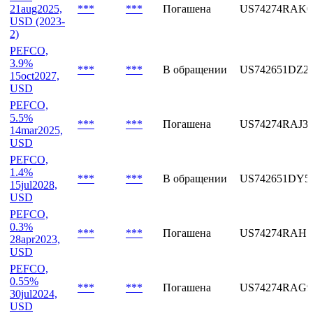
15dec2028,
USD
PEFCO,
FRN
21aug2025,
***
***
Погашена
US74274RAK0
USD (2023-
2)
PEFCO,
3.9%
***
***
В обращении
US742651DZ2
15oct2027,
USD
PEFCO,
5.5%
***
***
Погашена
US74274RAJ3
14mar2025,
USD
PEFCO,
1.4%
***
***
В обращении
US742651DY5
15jul2028,
USD
PEFCO,
0.3%
***
***
Погашена
US74274RAH7
28apr2023,
USD