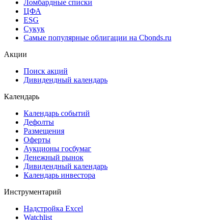
Cbonds Valuation
Рэнкинги инвест. банков и юр. консультантов
Cbonds Awards
Cbonds Pages
Ломбардные списки
ЦФА
ESG
Сукук
Самые популярные облигации на Cbonds.ru
Акции
Поиск акций
Дивидендный календарь
Календарь
Календарь событий
Дефолты
Размещения
Оферты
Аукционы госбумаг
Денежный рынок
Дивидендный календарь
Календарь инвестора