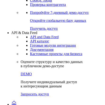
Сохраненные запросы
Виджеты акций и облигаций
Чат
Сбондс Люди
Проверка контрагента
Попробуйте
7-дневный
демо-доступ
Откройте глобальную базу данных
Получить доступ
API & Data Feed
API and Data Feed
API каталог
Готовые модули интеграции
Документация
Кастомные проекты для бизнеса
Оцените структуру и качество данных
в публичном демо-доступе
DEMO
Получите индивидуальный доступ
к интересующим данным