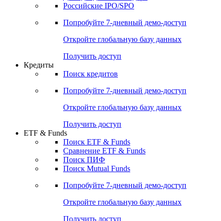
Получить доступ
Акции
Поиск акций
Дивидендный календарь
Российские IPO/SPO
Попробуйте
7-дневный
демо-доступ
Откройте глобальную базу данных
Получить доступ
Кредиты
Поиск кредитов
Попробуйте
7-дневный
демо-доступ
Откройте глобальную базу данных
Получить доступ
ETF & Funds
Поиск ETF & Funds
Сравнение ETF & Funds
Поиск ПИФ
Поиск Mutual Funds
Попробуйте
7-дневный
демо-доступ