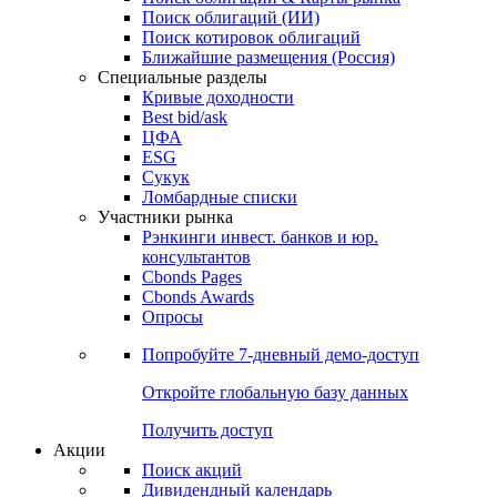
Облигации
Поиски
Поиск облигаций & Карты рынка
Поиск облигаций (ИИ)
Поиск котировок облигаций
Ближайшие размещения (Россия)
Специальные разделы
Кривые доходности
Best bid/ask
ЦФА
ESG
Сукук
Ломбардные списки
Участники рынка
Рэнкинги инвест. банков и юр.
консультантов
Cbonds Pages
Cbonds Awards
Опросы
Попробуйте
7-дневный
демо-доступ
Откройте глобальную базу данных