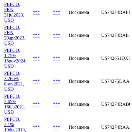
PEFCO,
0.55%
***
***
Погашена
US74274RAG9
30jul2024,
USD
PEFCO,
FRN
***
***
Погашена
US74274RAF1
21jul2023,
USD
PEFCO,
FRN
***
***
Погашена
US74274RAE4
20apr2023,
USD
PEFCO,
1.75%
***
***
Погашена
US742651DX7
15nov2024,
USD
PEFCO,
3.266%
***
***
Погашена
US74275DAA2
8nov2021,
USD
PEFCO,
2.65%
***
***
Погашена
US74274RAB0
16feb2021,