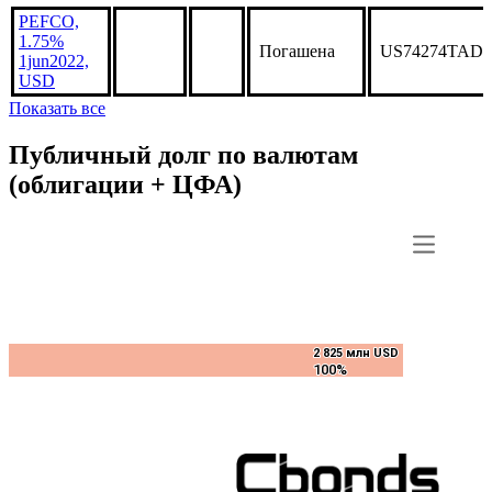
PEFCO,
4.95%
***
***
Погашена
US742651DB5
15nov2015,
USD
PEFCO,
1.75%
Погашена
US74274TAD2
1jun2022,
USD
Показать все
Публичный долг по валютам
(облигации + ЦФА)
2 825 млн USD
2 825 млн USD
100%
100%