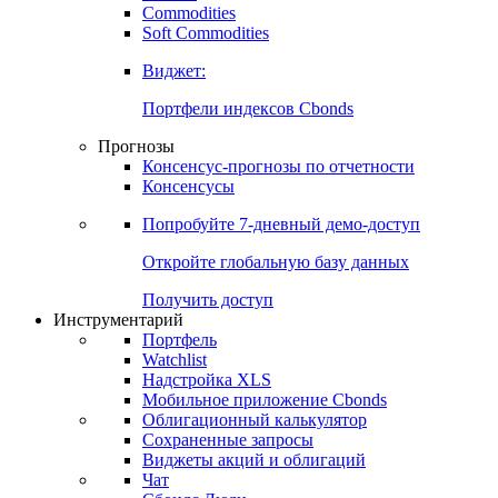
Commodities
Золото
Нефть
Бензин
Commodities
Soft Commodities
Виджет:
Портфели индексов Cbonds
Прогнозы
Консенсус-прогнозы по отчетности
Консенсусы
Попробуйте
7-дневный
демо-доступ
Откройте глобальную базу данных
Получить доступ
Инструментарий
Портфель
Watchlist
Надстройка XLS
Мобильное приложение Cbonds
Облигационный калькулятор