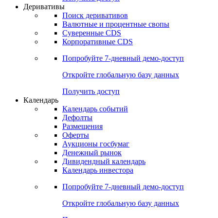
Откройте глобальную базу данных
Получить доступ
Деривативы
Поиск деривативов
Валютные и процентные свопы
Суверенные CDS
Корпоративные CDS
Попробуйте
7-дневный
демо-доступ
Откройте глобальную базу данных
Получить доступ
Календарь
Календарь событий
Дефолты
Размещения
Оферты
Аукционы госбумаг
Денежный рынок
Дивидендный календарь
Календарь инвестора