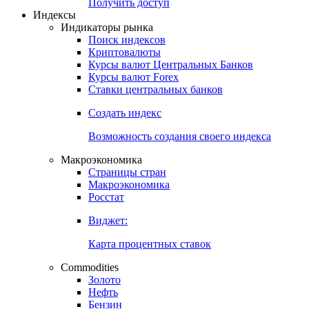
Попробуйте
7-дневный
демо-доступ
Откройте глобальную базу данных
Получить доступ
Индексы
Индикаторы рынка
Поиск индексов
Криптовалюты
Курсы валют Центральных Банков
Курсы валют Forex
Ставки центральных банков
Создать индекс
Возможность создания своего индекса
Макроэкономика
Страницы стран
Макроэкономика
Росстат
Виджет:
Карта процентных ставок