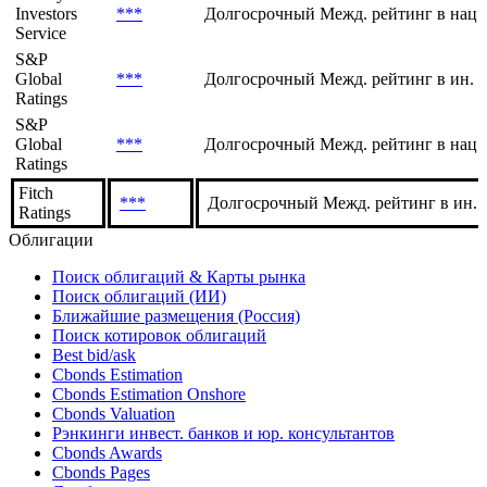
Рейтинг/
Агентство
Шкала
прогноз
Moody's
Investors
***
Долгосрочный Межд. рейтинг в нац.
Service
S&P
Global
***
Долгосрочный Межд. рейтинг в ин. 
Ratings
S&P
Global
***
Долгосрочный Межд. рейтинг в нац.
Ratings
Fitch
***
Долгосрочный Межд. рейтинг в ин. в
Ratings
Облигации
Поиск облигаций & Карты рынка
Поиск облигаций (ИИ)
Ближайшие размещения (Россия)
Поиск котировок облигаций
Best bid/ask
Cbonds Estimation
Cbonds Estimation Onshore