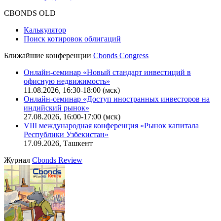
Оферта для физических лиц
|
Скачать в pdf
Оферта для юридических лиц
|
Скачать в pdf
Политика обработки персональных данных (pdf)
IT-аккредитация
CBONDS OLD
Калькулятор
Поиск котировок облигаций
Ближайшие конференции
Cbonds Congress
Онлайн-семинар «Новый стандарт инвестиций в
офисную недвижимость»
11.08.2026, 16:30-18:00 (мск)
Онлайн-семинар «Доступ иностранных инвесторов на
индийский рынок»
27.08.2026, 16:00-17:00 (мск)
VIII международная конференция «Рынок капитала
Республики Узбекистан»
17.09.2026, Ташкент
Журнал
Cbonds Review