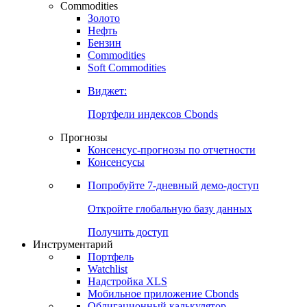
Commodities
Золото
Нефть
Бензин
Commodities
Soft Commodities
Виджет:
Портфели индексов Cbonds
Прогнозы
Консенсус-прогнозы по отчетности
Консенсусы
Попробуйте
7-дневный
демо-доступ
Откройте глобальную базу данных
Получить доступ
Инструментарий
Портфель
Watchlist
Надстройка XLS
Мобильное приложение Cbonds
Облигационный калькулятор