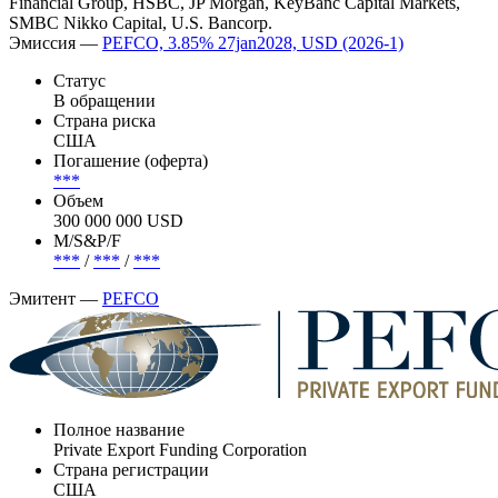
Financial Group, HSBC, JP Morgan, KeyBanc Capital Markets,
SMBC Nikko Capital, U.S. Bancorp.
Эмиссия —
PEFCO, 3.85% 27jan2028, USD (2026-1)
Статус
В обращении
Страна риска
США
Погашение (оферта)
***
Объем
300 000 000 USD
М/S&P/F
***
/
***
/
***
Эмитент —
PEFCO
Полное название
Private Export Funding Corporation
Страна регистрации
США