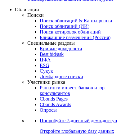
Облигации
Поиски
Поиск облигаций & Карты рынка
Поиск облигаций (ИИ)
Поиск котировок облигаций
Ближайшие размещения (Россия)
Специальные разделы
Кривые доходности
Best bid/ask
ЦФА
ESG
Сукук
Ломбардные списки
Участники рынка
Рэнкинги инвест. банков и юр.
консультантов
Cbonds Pages
Cbonds Awards
Опросы
Попробуйте
7-дневный
демо-доступ
Откройте глобальную базу данных