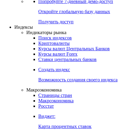
Попробуйте
7-дневный
демо-доступ
Откройте глобальную базу данных
Получить доступ
Индексы
Индикаторы рынка
Поиск индексов
Криптовалюты
Курсы валют Центральных Банков
Курсы валют Forex
Ставки центральных банков
Создать индекс
Возможность создания своего индекса
Макроэкономика
Страницы стран
Макроэкономика
Росстат
Виджет:
Карта процентных ставок