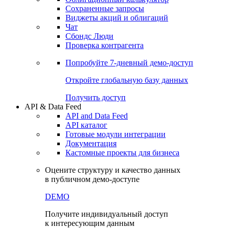
Сохраненные запросы
Виджеты акций и облигаций
Чат
Сбондс Люди
Проверка контрагента
Попробуйте
7-дневный
демо-доступ
Откройте глобальную базу данных
Получить доступ
API & Data Feed
API and Data Feed
API каталог
Готовые модули интеграции
Документация
Кастомные проекты для бизнеса
Оцените структуру и качество данных
в публичном демо-доступе
DEMO
Получите индивидуальный доступ
к интересующим данным