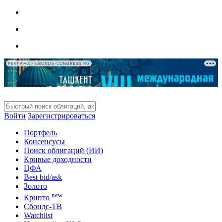
РЕКЛАМА • CBONDS-CONGRESS.RU
Войти
Зарегистрироваться
Портфель
Консенсусы
Поиск облигаций (ИИ)
Кривые доходности
ЦФА
Best bid/ask
Золото
new
Крипто
Сбондс-ТВ
Watchlist