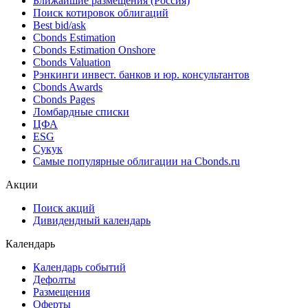
Ближайшие размещения (Россия)
Поиск котировок облигаций
Best bid/ask
Cbonds Estimation
Cbonds Estimation Onshore
Cbonds Valuation
Рэнкинги инвест. банков и юр. консультантов
Cbonds Awards
Cbonds Pages
Ломбардные списки
ЦФА
ESG
Сукук
Самые популярные облигации на Cbonds.ru
Акции
Поиск акций
Дивидендный календарь
Календарь
Календарь событий
Дефолты
Размещения
Оферты