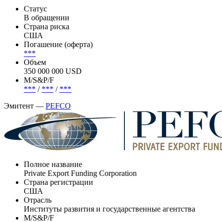
Статус
В обращении
Страна риска
США
Погашение (оферта)
***
Объем
350 000 000 USD
М/S&P/F
***
/
***
/
***
Эмитент —
PEFCO
Полное название
Private Export Funding Corporation
Страна регистрации
США
Отрасль
Институты развития и государственные агентства
М/S&P/F