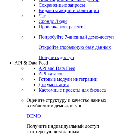
Сохраненные запросы
Виджеты акций и облигаций
Чат
Сбондс Люди
Проверка контрагента
Попробуйте
7-дневный
демо-доступ
Откройте глобальную базу данных
Получить доступ
API & Data Feed
API and Data Feed
API каталог
Готовые модули интеграции
Документация
Кастомные проекты для бизнеса
Оцените структуру и качество данных
в публичном демо-доступе
DEMO
Получите индивидуальный доступ
к интересующим данным