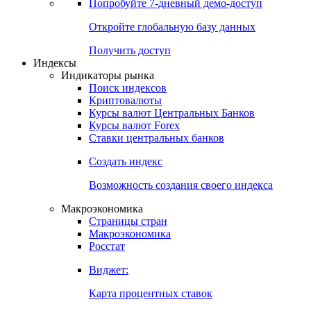
Попробуйте
7-дневный
демо-доступ
Откройте глобальную базу данных
Получить доступ
Индексы
Индикаторы рынка
Поиск индексов
Криптовалюты
Курсы валют Центральных Банков
Курсы валют Forex
Ставки центральных банков
Создать индекс
Возможность создания своего индекса
Макроэкономика
Страницы стран
Макроэкономика
Росстат
Виджет:
Карта процентных ставок