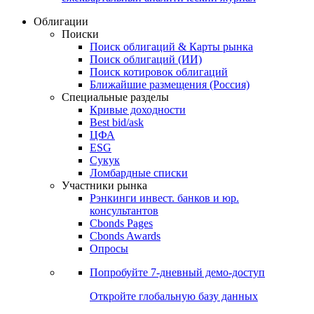
Облигации
Поиски
Поиск облигаций & Карты рынка
Поиск облигаций (ИИ)
Поиск котировок облигаций
Ближайшие размещения (Россия)
Специальные разделы
Кривые доходности
Best bid/ask
ЦФА
ESG
Сукук
Ломбардные списки
Участники рынка
Рэнкинги инвест. банков и юр.
консультантов
Cbonds Pages
Cbonds Awards
Опросы
Попробуйте
7-дневный
демо-доступ
Откройте глобальную базу данных