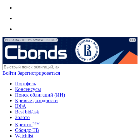
РЕКЛАМА • HTTPS://WWW.HSE.RU/
Войти
Зарегистрироваться
Портфель
Консенсусы
Поиск облигаций (ИИ)
Кривые доходности
ЦФА
Best bid/ask
Золото
new
Крипто
Сбондс-ТВ
Watchlist