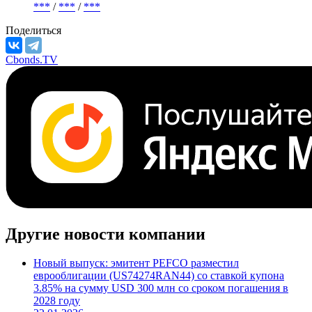
***
/
***
/
***
Поделиться
Cbonds.TV
Другие новости компании
Новый выпуск: эмитент PEFCO разместил
еврооблигации (US74274RAN44) со ставкой купона
3.85% на сумму USD 300 млн со сроком погашения в
2028 году