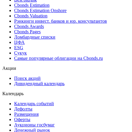
Cbonds Estimation
Cbonds Estimation Onshore
Cbonds Valuation
Рэнкинги инвест. банков и юр. консультантов
Cbonds Awards
Cbonds Pages
Ломбардные списки
ЦФА
ESG
Сукук
Самые популярные облигации на Cbonds.ru
Акции
Поиск акций
Дивидендный календарь
Календарь
Календарь событий
Дефолты
Размещения
Оферты
Аукционы госбумаг
Денежный рынок