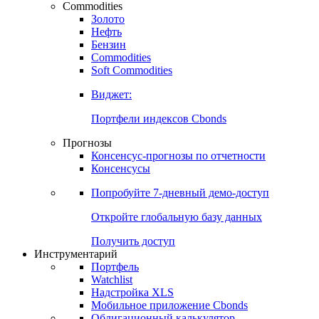
Commodities
Золото
Нефть
Бензин
Commodities
Soft Commodities
Виджет:
Портфели индексов Cbonds
Прогнозы
Консенсус-прогнозы по отчетности
Консенсусы
Попробуйте
7-дневный
демо-доступ
Откройте глобальную базу данных
Получить доступ
Инструментарий
Портфель
Watchlist
Надстройка XLS
Мобильное приложение Cbonds
Облигационный калькулятор