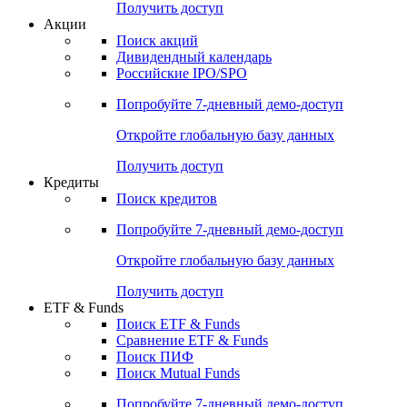
Получить доступ
Акции
Поиск акций
Дивидендный календарь
Российские IPO/SPO
Попробуйте
7-дневный
демо-доступ
Откройте глобальную базу данных
Получить доступ
Кредиты
Поиск кредитов
Попробуйте
7-дневный
демо-доступ
Откройте глобальную базу данных
Получить доступ
ETF & Funds
Поиск ETF & Funds
Сравнение ETF & Funds
Поиск ПИФ
Поиск Mutual Funds
Попробуйте
7-дневный
демо-доступ