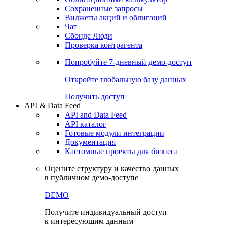
Сохраненные запросы
Виджеты акций и облигаций
Чат
Сбондс Люди
Проверка контрагента
Попробуйте
7-дневный
демо-доступ
Откройте глобальную базу данных
Получить доступ
API & Data Feed
API and Data Feed
API каталог
Готовые модули интеграции
Документация
Кастомные проекты для бизнеса
Оцените структуру и качество данных
в публичном демо-доступе
DEMO
Получите индивидуальный доступ
к интересующим данным