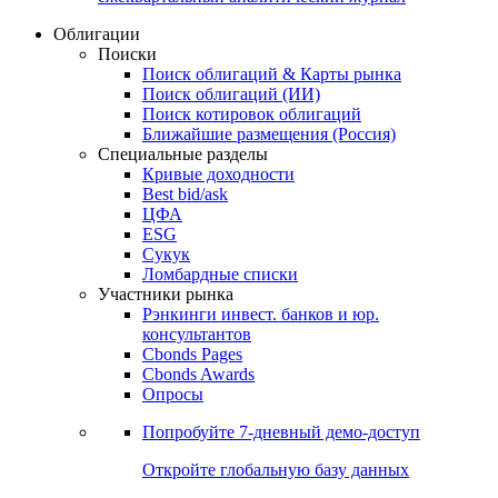
Облигации
Поиски
Поиск облигаций & Карты рынка
Поиск облигаций (ИИ)
Поиск котировок облигаций
Ближайшие размещения (Россия)
Специальные разделы
Кривые доходности
Best bid/ask
ЦФА
ESG
Сукук
Ломбардные списки
Участники рынка
Рэнкинги инвест. банков и юр.
консультантов
Cbonds Pages
Cbonds Awards
Опросы
Попробуйте
7-дневный
демо-доступ
Откройте глобальную базу данных