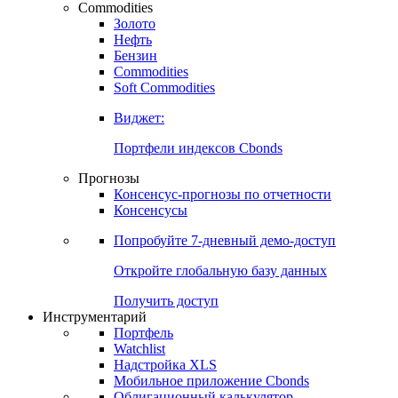
Commodities
Золото
Нефть
Бензин
Commodities
Soft Commodities
Виджет:
Портфели индексов Cbonds
Прогнозы
Консенсус-прогнозы по отчетности
Консенсусы
Попробуйте
7-дневный
демо-доступ
Откройте глобальную базу данных
Получить доступ
Инструментарий
Портфель
Watchlist
Надстройка XLS
Мобильное приложение Cbonds
Облигационный калькулятор