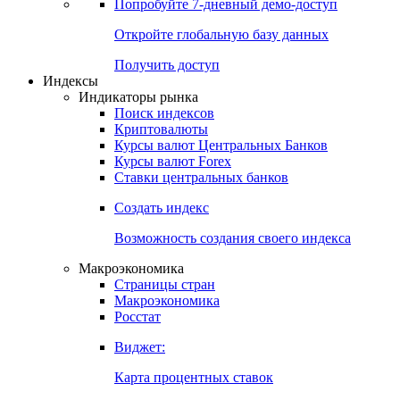
Попробуйте
7-дневный
демо-доступ
Откройте глобальную базу данных
Получить доступ
Индексы
Индикаторы рынка
Поиск индексов
Криптовалюты
Курсы валют Центральных Банков
Курсы валют Forex
Ставки центральных банков
Создать индекс
Возможность создания своего индекса
Макроэкономика
Страницы стран
Макроэкономика
Росстат
Виджет:
Карта процентных ставок