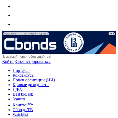
РЕКЛАМА • HTTPS://WWW.HSE.RU/
Войти
Зарегистрироваться
Портфель
Консенсусы
Поиск облигаций (ИИ)
Кривые доходности
ЦФА
Best bid/ask
Золото
new
Крипто
Сбондс-ТВ
Watchlist