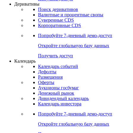
Откройте глобальную базу данных
Получить доступ
Деривативы
Поиск деривативов
Валютные и процентные свопы
Суверенные CDS
Корпоративные CDS
Попробуйте
7-дневный
демо-доступ
Откройте глобальную базу данных
Получить доступ
Календарь
Календарь событий
Дефолты
Размещения
Оферты
Аукционы госбумаг
Денежный рынок
Дивидендный календарь
Календарь инвестора