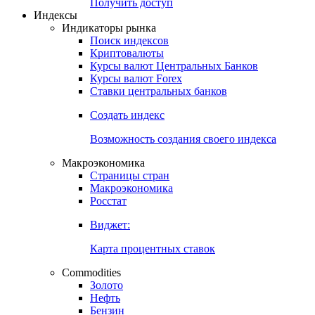
Попробуйте
7-дневный
демо-доступ
Откройте глобальную базу данных
Получить доступ
Индексы
Индикаторы рынка
Поиск индексов
Криптовалюты
Курсы валют Центральных Банков
Курсы валют Forex
Ставки центральных банков
Создать индекс
Возможность создания своего индекса
Макроэкономика
Страницы стран
Макроэкономика
Росстат
Виджет:
Карта процентных ставок