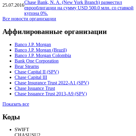
Chase Bank, N. A. (New York Branch) разместил
11.08.2016
еврооблигации на сумму USD 40.0 млн. со ставкой
купона 0%.
Новый выпуск: 15 июля 2016 Эмитент JPMorgan
Chase Bank, N. A. (New York Branch) разместил
25.07.2016
еврооблигации на сумму USD 500.0 млн. со ставкой
купона 0%.
Все новости организации
Аффилированные организации
Banco J.P. Morgan
Banco J.P. Morgan (Brazil)
Banco J.P. Morgan Colombia
Bank One Corporation
Bear Stearns
Chase Capital II (SPV)
Chase Capital III
Chase Insurance Trust 2022-A1 (SPV)
Chase Issuance Trust
Chase Issuance Trust 2013-A9 (SPV)
Показать все