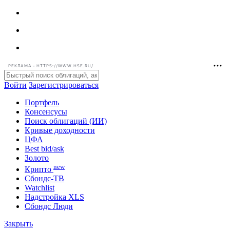
РЕКЛАМА • HTTPS://WWW.HSE.RU/
Войти
Зарегистрироваться
Портфель
Консенсусы
Поиск облигаций (ИИ)
Кривые доходности
ЦФА
Best bid/ask
Золото
new
Крипто
Сбондс-ТВ
Watchlist