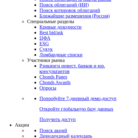
Облигации
Поиски
Поиск облигаций & Карты рынка
Поиск облигаций (ИИ)
Поиск котировок облигаций
Ближайшие размещения (Россия)
Специальные разделы
Кривые доходности
Best bid/ask
ЦФА
ESG
Сукук
Ломбардные списки
Участники рынка
Рэнкинги инвест. банков и юр.
консультантов
Cbonds Pages
Cbonds Awards
Опросы
Попробуйте
7-дневный
демо-доступ
Откройте глобальную базу данных