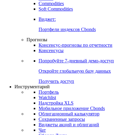
Commodities
Золото
Нефть
Бензин
Commodities
Soft Commodities
Виджет:
Портфели индексов Cbonds
Прогнозы
Консенсус-прогнозы по отчетности
Консенсусы
Попробуйте
7-дневный
демо-доступ
Откройте глобальную базу данных
Получить доступ
Инструментарий
Портфель
Watchlist
Надстройка XLS
Мобильное приложение Cbonds
Облигационный калькулятор