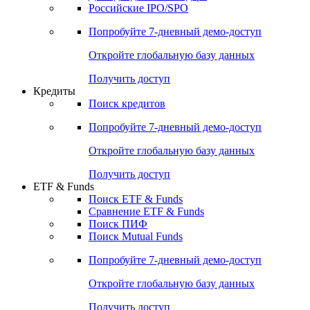
Получить доступ
Акции
Поиск акций
Дивидендный календарь
Российские IPO/SPO
Попробуйте
7-дневный
демо-доступ
Откройте глобальную базу данных
Получить доступ
Кредиты
Поиск кредитов
Попробуйте
7-дневный
демо-доступ
Откройте глобальную базу данных
Получить доступ
ETF & Funds
Поиск ETF & Funds
Сравнение ETF & Funds
Поиск ПИФ
Поиск Mutual Funds
Попробуйте
7-дневный
демо-доступ