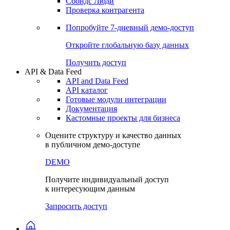
Сохраненные запросы
Виджеты акций и облигаций
Чат
Сбондс Люди
Проверка контрагента
Попробуйте
7-дневный
демо-доступ
Откройте глобальную базу данных
Получить доступ
API & Data Feed
API and Data Feed
API каталог
Готовые модули интеграции
Документация
Кастомные проекты для бизнеса
Оцените структуру и качество данных
в публичном демо-доступе
DEMO
Получите индивидуальный доступ
к интересующим данным