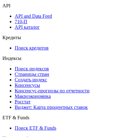
Watchlist
Виджеты акций и облигаций
Мобильное приложение Cbonds
API
API and Data Feed
710-П
API каталог
Кредиты
Поиск кредитов
Индексы
Поиск индексов
Страницы стран
Создать индекс
Консенсусы
Консенсус-прогнозы по отчетности
Макроэкономика
Росстат
Виджет: Карта процентных ставок