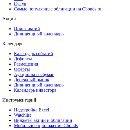
Cbonds Pages
Ломбардные списки
ЦФА
ESG
Сукук
Самые популярные облигации на Cbonds.ru
Акции
Поиск акций
Дивидендный календарь
Календарь
Календарь событий
Дефолты
Размещения
Оферты
Аукционы госбумаг
Денежный рынок
Дивидендный календарь
Календарь инвестора
Инструментарий
Надстройка Excel