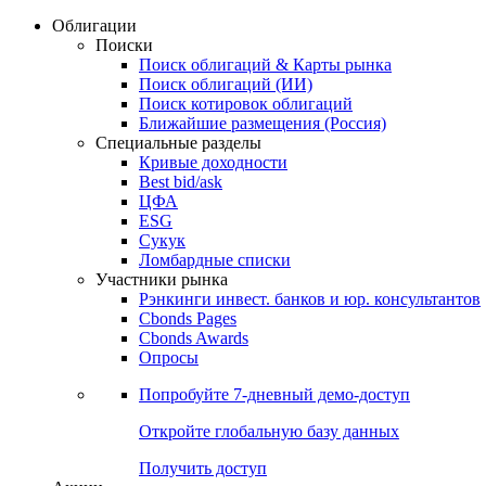
Облигации
Поиски
Поиск облигаций & Карты рынка
Поиск облигаций (ИИ)
Поиск котировок облигаций
Ближайшие размещения (Россия)
Специальные разделы
Кривые доходности
Best bid/ask
ЦФА
ESG
Сукук
Ломбардные списки
Участники рынка
Рэнкинги инвест. банков и юр. консультантов
Cbonds Pages
Cbonds Awards
Опросы
Попробуйте
7-дневный
демо-доступ
Откройте глобальную базу данных
Получить доступ