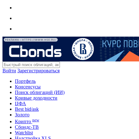
РЕКЛАМА • HTTPS://WWW.HSE.RU/
Войти
Зарегистрироваться
Портфель
Консенсусы
Поиск облигаций (ИИ)
Кривые доходности
ЦФА
Best bid/ask
Золото
new
Крипто
Сбондс-ТВ
Watchlist
Надстройка XLS