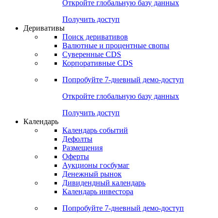
Откройте глобальную базу данных
Получить доступ
Деривативы
Поиск деривативов
Валютные и процентные свопы
Суверенные CDS
Корпоративные CDS
Попробуйте
7-дневный
демо-доступ
Откройте глобальную базу данных
Получить доступ
Календарь
Календарь событий
Дефолты
Размещения
Оферты
Аукционы госбумаг
Денежный рынок
Дивидендный календарь
Календарь инвестора
Попробуйте
7-дневный
демо-доступ