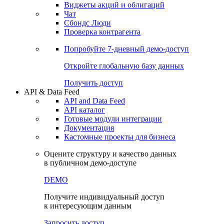
Виджеты акций и облигаций
Чат
Сбондс Люди
Проверка контрагента
Попробуйте
7-дневный
демо-доступ
Откройте глобальную базу данных
Получить доступ
API & Data Feed
API and Data Feed
API каталог
Готовые модули интеграции
Документация
Кастомные проекты для бизнеса
Оцените структуру и качество данных
в публичном демо-доступе
DEMO
Получите индивидуальный доступ
к интересующим данным
Запросить доступ