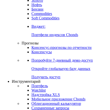
Золото
Нефть
Бензин
Commodities
Soft Commodities
Виджет:
Портфели индексов Cbonds
Прогнозы
Консенсус-прогнозы по отчетности
Консенсусы
Попробуйте
7-дневный
демо-доступ
Откройте глобальную базу данных
Получить доступ
Инструментарий
Портфель
Watchlist
Надстройка XLS
Мобильное приложение Cbonds
Облигационный калькулятор
Сохраненные запросы