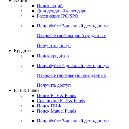
Акции
Поиск акций
Дивидендный календарь
Российские IPO/SPO
Попробуйте
7-дневный
демо-доступ
Откройте глобальную базу данных
Получить доступ
Кредиты
Поиск кредитов
Попробуйте
7-дневный
демо-доступ
Откройте глобальную базу данных
Получить доступ
ETF & Funds
Поиск ETF & Funds
Сравнение ETF & Funds
Поиск ПИФ
Поиск Mutual Funds
Попробуйте
7-дневный
демо-доступ