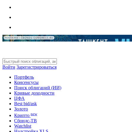
РЕКЛАМА • CBONDS-CONGRESS.RU
Войти
Зарегистрироваться
Портфель
Консенсусы
Поиск облигаций (ИИ)
Кривые доходности
ЦФА
Best bid/ask
Золото
new
Крипто
Сбондс-ТВ
Watchlist
Надстройка XLS