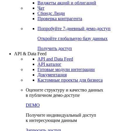
Виджеты акций и облигаций
Чат
Сбондс Люди
Проверка контрагента
Попробуйте
7-дневный
демо-доступ
Откройте глобальную базу данных
Получить доступ
API & Data Feed
API and Data Feed
API каталог
Готовые модули интеграции
Документация
Кастомные проекты для бизнеса
Оцените структуру и качество данных
в публичном демо-доступе
DEMO
Получите индивидуальный доступ
к интересующим данным
Запросить доступ