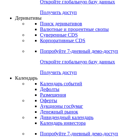
Откройте глобальную базу данных
Получить доступ
Деривативы
Поиск деривативов
Валютные и процентные свопы
Суверенные CDS
Корпоративные CDS
Попробуйте
7-дневный
демо-доступ
Откройте глобальную базу данных
Получить доступ
Календарь
Календарь событий
Дефолты
Размещения
Оферты
Аукционы госбумаг
Денежный рынок
Дивидендный календарь
Календарь инвестора
Попробуйте
7-дневный
демо-доступ