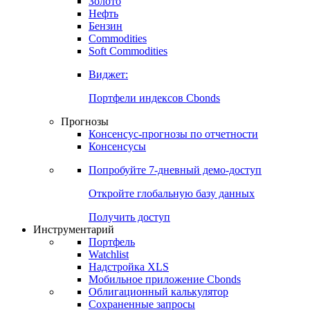
Золото
Нефть
Бензин
Commodities
Soft Commodities
Виджет:
Портфели индексов Cbonds
Прогнозы
Консенсус-прогнозы по отчетности
Консенсусы
Попробуйте
7-дневный
демо-доступ
Откройте глобальную базу данных
Получить доступ
Инструментарий
Портфель
Watchlist
Надстройка XLS
Мобильное приложение Cbonds
Облигационный калькулятор
Сохраненные запросы