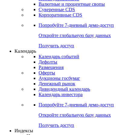
Валютные и процентные свопы
Суверенные CDS
Корпоративные CDS
Попробуйте
7-дневный
демо-доступ
Откройте глобальную базу данных
Получить доступ
Календарь
Календарь событий
Дефолты
Размещения
Оферты
Аукционы госбумаг
Денежный рынок
Дивидендный календарь
Календарь инвестора
Попробуйте
7-дневный
демо-доступ
Откройте глобальную базу данных
Получить доступ
Индексы