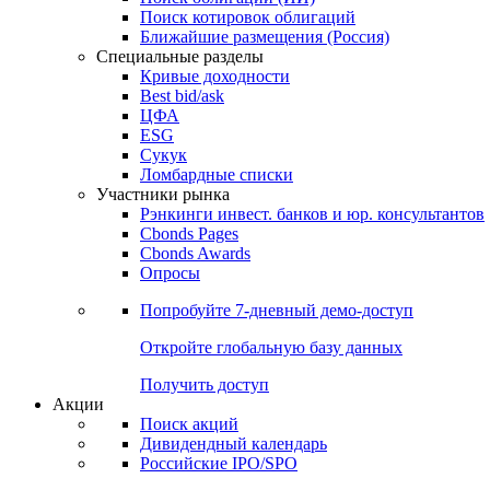
Поиск котировок облигаций
Ближайшие размещения (Россия)
Специальные разделы
Кривые доходности
Best bid/ask
ЦФА
ESG
Сукук
Ломбардные списки
Участники рынка
Рэнкинги инвест. банков и юр. консультантов
Cbonds Pages
Cbonds Awards
Опросы
Попробуйте
7-дневный
демо-доступ
Откройте глобальную базу данных
Получить доступ
Акции
Поиск акций
Дивидендный календарь
Российские IPO/SPO