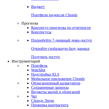
Виджет:
Портфели индексов Cbonds
Прогнозы
Консенсус-прогнозы по отчетности
Консенсусы
Попробуйте
7-дневный
демо-доступ
Откройте глобальную базу данных
Получить доступ
Инструментарий
Портфель
Watchlist
Надстройка XLS
Мобильное приложение Cbonds
Облигационный калькулятор
Сохраненные запросы
Виджеты акций и облигаций
Чат
Сбондс Люди
Проверка контрагента