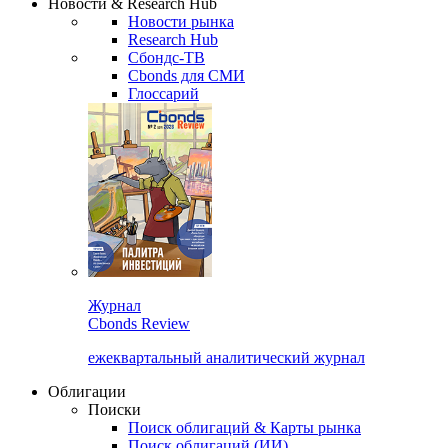
Новости & Research Hub
Новости рынка
Research Hub
Сбондс-ТВ
Cbonds для СМИ
Глоссарий
Журнал
Cbonds Review
ежеквартальный аналитический журнал
Облигации
Поиски
Поиск облигаций & Карты рынка
Поиск облигаций (ИИ)