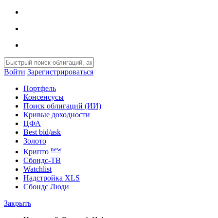
Войти
Зарегистрироваться
Портфель
Консенсусы
Поиск облигаций (ИИ)
Кривые доходности
ЦФА
Best bid/ask
Золото
new
Крипто
Сбондс-ТВ
Watchlist
Надстройка XLS
Сбондс Люди
Закрыть