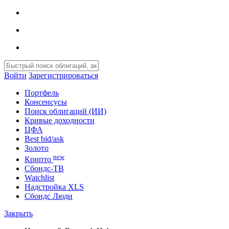
Войти
Зарегистрироваться
Портфель
Консенсусы
Поиск облигаций (ИИ)
Кривые доходности
ЦФА
Best bid/ask
Золото
new
Крипто
Сбондс-ТВ
Watchlist
Надстройка XLS
Сбондс Люди
Закрыть