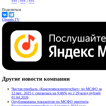
***
/
***
/
***
Поделиться
Cbonds.TV
Другие новости компании
Чистая прибыль «Красноярскэнергосбыт» по МСФО за
12 мес. 2025 г. снизилась на 9.86% до 2,29 млрд рублей
01.04.2026
Опубликованы показатели по МСФО эмитента
Красноярскэнергосбыт за 4 квартал 2024 года