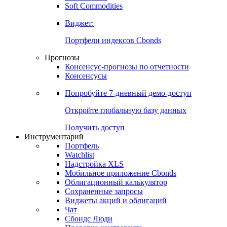
Soft Commodities
Виджет:
Портфели индексов Cbonds
Прогнозы
Консенсус-прогнозы по отчетности
Консенсусы
Попробуйте
7-дневный
демо-доступ
Откройте глобальную базу данных
Получить доступ
Инструментарий
Портфель
Watchlist
Надстройка XLS
Мобильное приложение Cbonds
Облигационный калькулятор
Сохраненные запросы
Виджеты акций и облигаций
Чат
Сбондс Люди