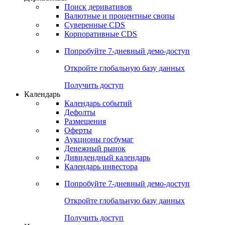
Поиск деривативов
Валютные и процентные свопы
Суверенные CDS
Корпоративные CDS
Попробуйте
7-дневный
демо-доступ
Откройте глобальную базу данных
Получить доступ
Календарь
Календарь событий
Дефолты
Размещения
Оферты
Аукционы госбумаг
Денежный рынок
Дивидендный календарь
Календарь инвестора
Попробуйте
7-дневный
демо-доступ
Откройте глобальную базу данных
Получить доступ