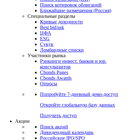
Поиск котировок облигаций
Ближайшие размещения (Россия)
Специальные разделы
Кривые доходности
Best bid/ask
ЦФА
ESG
Сукук
Ломбардные списки
Участники рынка
Рэнкинги инвест. банков и юр.
консультантов
Cbonds Pages
Cbonds Awards
Опросы
Попробуйте
7-дневный
демо-доступ
Откройте глобальную базу данных
Получить доступ
Акции
Поиск акций
Дивидендный календарь
Российские IPO/SPO