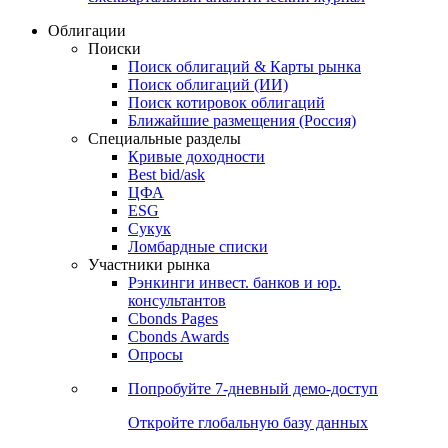
Облигации
Поиски
Поиск облигаций & Карты рынка
Поиск облигаций (ИИ)
Поиск котировок облигаций
Ближайшие размещения (Россия)
Специальные разделы
Кривые доходности
Best bid/ask
ЦФА
ESG
Сукук
Ломбардные списки
Участники рынка
Рэнкинги инвест. банков и юр.
консультантов
Cbonds Pages
Cbonds Awards
Опросы
Попробуйте
7-дневный
демо-доступ
Откройте глобальную базу данных