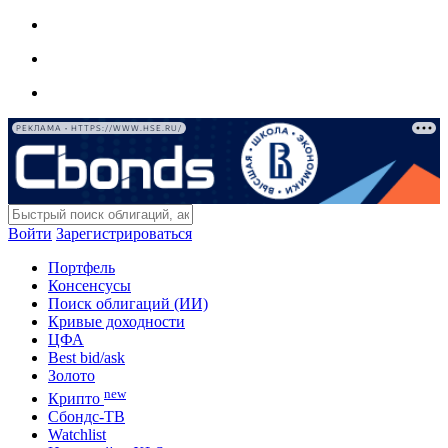
РЕКЛАМА • HTTPS://WWW.HSE.RU/
Войти
Зарегистрироваться
Портфель
Консенсусы
Поиск облигаций (ИИ)
Кривые доходности
ЦФА
Best bid/ask
Золото
new
Крипто
Сбондс-ТВ
Watchlist