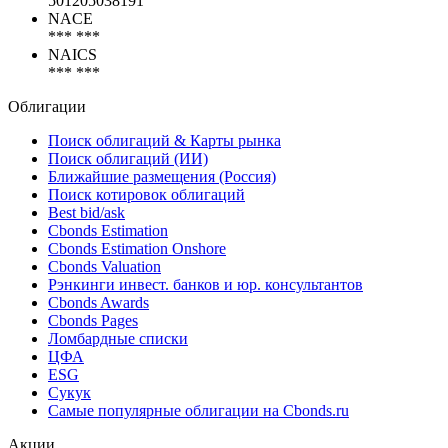
501205038191
NACE
*** ***
NAICS
*** ***
Облигации
Поиск облигаций & Карты рынка
Поиск облигаций (ИИ)
Ближайшие размещения (Россия)
Поиск котировок облигаций
Best bid/ask
Cbonds Estimation
Cbonds Estimation Onshore
Cbonds Valuation
Рэнкинги инвест. банков и юр. консультантов
Cbonds Awards
Cbonds Pages
Ломбардные списки
ЦФА
ESG
Сукук
Самые популярные облигации на Cbonds.ru
Акции