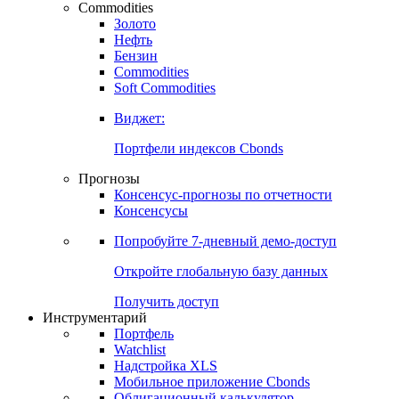
Commodities
Золото
Нефть
Бензин
Commodities
Soft Commodities
Виджет:
Портфели индексов Cbonds
Прогнозы
Консенсус-прогнозы по отчетности
Консенсусы
Попробуйте
7-дневный
демо-доступ
Откройте глобальную базу данных
Получить доступ
Инструментарий
Портфель
Watchlist
Надстройка XLS
Мобильное приложение Cbonds
Облигационный калькулятор