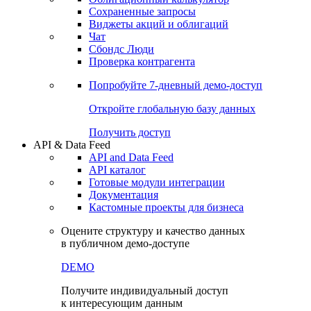
Сохраненные запросы
Виджеты акций и облигаций
Чат
Сбондс Люди
Проверка контрагента
Попробуйте
7-дневный
демо-доступ
Откройте глобальную базу данных
Получить доступ
API & Data Feed
API and Data Feed
API каталог
Готовые модули интеграции
Документация
Кастомные проекты для бизнеса
Оцените структуру и качество данных
в публичном демо-доступе
DEMO
Получите индивидуальный доступ
к интересующим данным