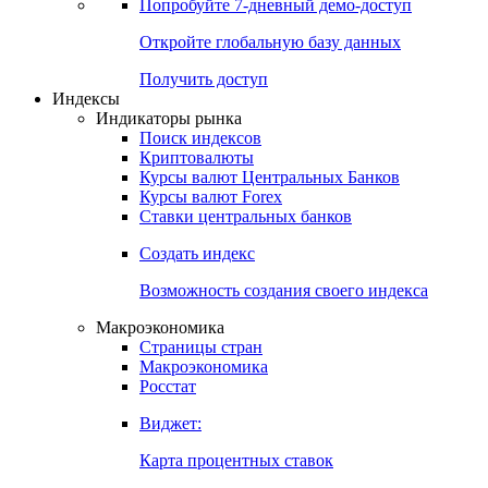
Попробуйте
7-дневный
демо-доступ
Откройте глобальную базу данных
Получить доступ
Индексы
Индикаторы рынка
Поиск индексов
Криптовалюты
Курсы валют Центральных Банков
Курсы валют Forex
Ставки центральных банков
Создать индекс
Возможность создания своего индекса
Макроэкономика
Страницы стран
Макроэкономика
Росстат
Виджет:
Карта процентных ставок