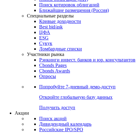
Поиск котировок облигаций
Ближайшие размещения (Россия)
Специальные разделы
Кривые доходности
Best bid/ask
ЦФА
ESG
Сукук
Ломбардные списки
Участники рынка
Рэнкинги инвест. банков и юр. консультантов
Cbonds Pages
Cbonds Awards
Опросы
Попробуйте
7-дневный
демо-доступ
Откройте глобальную базу данных
Получить доступ
Акции
Поиск акций
Дивидендный календарь
Российские IPO/SPO