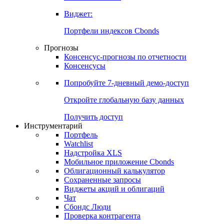
Виджет:
Портфели индексов Cbonds
Прогнозы
Консенсус-прогнозы по отчетности
Консенсусы
Попробуйте
7-дневный
демо-доступ
Откройте глобальную базу данных
Получить доступ
Инструментарий
Портфель
Watchlist
Надстройка XLS
Мобильное приложение Cbonds
Облигационный калькулятор
Сохраненные запросы
Виджеты акций и облигаций
Чат
Сбондс Люди
Проверка контрагента