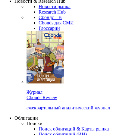
Новости & Research Hub
Новости рынка
Research Hub
Сбондс-ТВ
Cbonds для СМИ
Глоссарий
Журнал
Cbonds Review
ежеквартальный аналитический журнал
Облигации
Поиски
Поиск облигаций & Карты рынка
Поиск облигаций (ИИ)