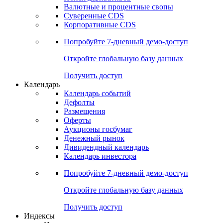
Валютные и процентные свопы
Суверенные CDS
Корпоративные CDS
Попробуйте
7-дневный
демо-доступ
Откройте глобальную базу данных
Получить доступ
Календарь
Календарь событий
Дефолты
Размещения
Оферты
Аукционы госбумаг
Денежный рынок
Дивидендный календарь
Календарь инвестора
Попробуйте
7-дневный
демо-доступ
Откройте глобальную базу данных
Получить доступ
Индексы