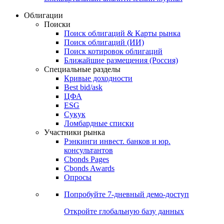
Облигации
Поиски
Поиск облигаций & Карты рынка
Поиск облигаций (ИИ)
Поиск котировок облигаций
Ближайшие размещения (Россия)
Специальные разделы
Кривые доходности
Best bid/ask
ЦФА
ESG
Сукук
Ломбардные списки
Участники рынка
Рэнкинги инвест. банков и юр.
консультантов
Cbonds Pages
Cbonds Awards
Опросы
Попробуйте
7-дневный
демо-доступ
Откройте глобальную базу данных