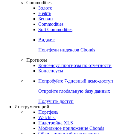
Commodities
Золото
Нефть
Бензин
Commodities
Soft Commodities
Виджет:
Портфели индексов Cbonds
Прогнозы
Консенсус-прогнозы по отчетности
Консенсусы
Попробуйте
7-дневный
демо-доступ
Откройте глобальную базу данных
Получить доступ
Инструментарий
Портфель
Watchlist
Надстройка XLS
Мобильное приложение Cbonds
Облигационный калькулятор