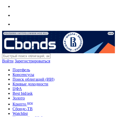
РЕКЛАМА • HTTPS://WWW.HSE.RU/
Войти
Зарегистрироваться
Портфель
Консенсусы
Поиск облигаций (ИИ)
Кривые доходности
ЦФА
Best bid/ask
Золото
new
Крипто
Сбондс-ТВ
Watchlist