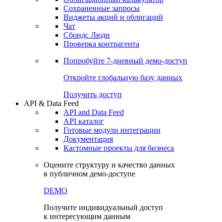
Сохраненные запросы
Виджеты акций и облигаций
Чат
Сбондс Люди
Проверка контрагента
Попробуйте
7-дневный
демо-доступ
Откройте глобальную базу данных
Получить доступ
API & Data Feed
API and Data Feed
API каталог
Готовые модули интеграции
Документация
Кастомные проекты для бизнеса
Оцените структуру и качество данных
в публичном демо-доступе
DEMO
Получите индивидуальный доступ
к интересующим данным