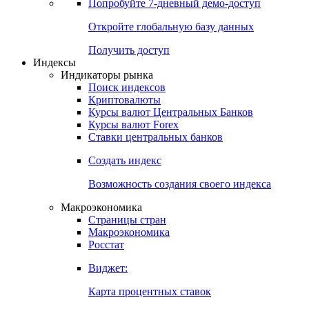
Попробуйте
7-дневный
демо-доступ
Откройте глобальную базу данных
Получить доступ
Индексы
Индикаторы рынка
Поиск индексов
Криптовалюты
Курсы валют Центральных Банков
Курсы валют Forex
Ставки центральных банков
Создать индекс
Возможность создания своего индекса
Макроэкономика
Страницы стран
Макроэкономика
Росстат
Виджет:
Карта процентных ставок