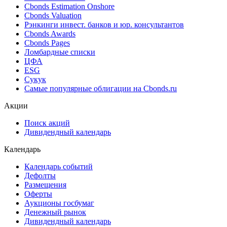
Cbonds Estimation Onshore
Cbonds Valuation
Рэнкинги инвест. банков и юр. консультантов
Cbonds Awards
Cbonds Pages
Ломбардные списки
ЦФА
ESG
Сукук
Самые популярные облигации на Cbonds.ru
Акции
Поиск акций
Дивидендный календарь
Календарь
Календарь событий
Дефолты
Размещения
Оферты
Аукционы госбумаг
Денежный рынок
Дивидендный календарь