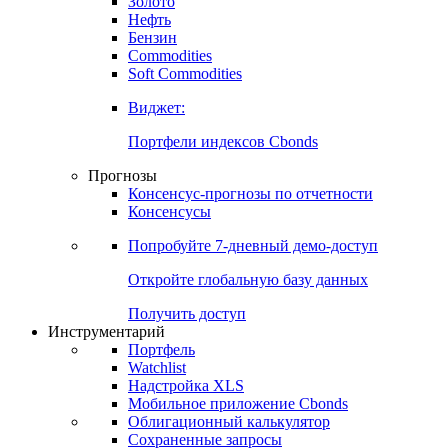
Золото
Нефть
Бензин
Commodities
Soft Commodities
Виджет:
Портфели индексов Cbonds
Прогнозы
Консенсус-прогнозы по отчетности
Консенсусы
Попробуйте
7-дневный
демо-доступ
Откройте глобальную базу данных
Получить доступ
Инструментарий
Портфель
Watchlist
Надстройка XLS
Мобильное приложение Cbonds
Облигационный калькулятор
Сохраненные запросы