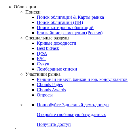
Облигации
Поиски
Поиск облигаций & Карты рынка
Поиск облигаций (ИИ)
Поиск котировок облигаций
Ближайшие размещения (Россия)
Специальные разделы
Кривые доходности
Best bid/ask
ЦФА
ESG
Сукук
Ломбардные списки
Участники рынка
Рэнкинги инвест. банков и юр. консультантов
Cbonds Pages
Cbonds Awards
Опросы
Попробуйте
7-дневный
демо-доступ
Откройте глобальную базу данных
Получить доступ