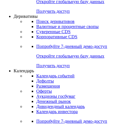
Откройте глобальную базу данных
Получить доступ
Деривативы
Поиск деривативов
Валютные и процентные свопы
Суверенные CDS
Корпоративные CDS
Попробуйте
7-дневный
демо-доступ
Откройте глобальную базу данных
Получить доступ
Календарь
Календарь событий
Дефолты
Размещения
Оферты
Аукционы госбумаг
Денежный рынок
Дивидендный календарь
Календарь инвестора
Попробуйте
7-дневный
демо-доступ