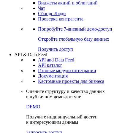
Виджеты акций и облигаций
Чат
Сбондс Люди
Проверка контрагента
Попробуйте
7-дневный
демо-доступ
Откройте глобальную базу данных
Получить доступ
API & Data Feed
API and Data Feed
API каталог
Готовые модули интеграции
Документация
Кастомные проекты для бизнеса
Оцените структуру и качество данных
в публичном демо-доступе
DEMO
Получите индивидуальный доступ
к интересующим данным
Запросить доступ