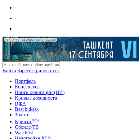
РЕКЛАМА • CBONDS-CONGRESS.RU
Войти
Зарегистрироваться
Портфель
Консенсусы
Поиск облигаций (ИИ)
Кривые доходности
ЦФА
Best bid/ask
Золото
new
Крипто
Сбондс-ТВ
Watchlist
Надстройка XLS