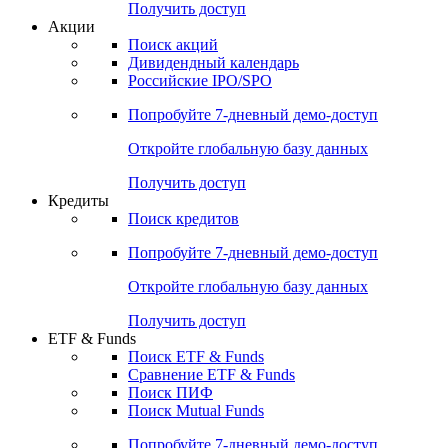
Получить доступ
Акции
Поиск акций
Дивидендный календарь
Российские IPO/SPO
Попробуйте
7-дневный
демо-доступ
Откройте глобальную базу данных
Получить доступ
Кредиты
Поиск кредитов
Попробуйте
7-дневный
демо-доступ
Откройте глобальную базу данных
Получить доступ
ETF & Funds
Поиск ETF & Funds
Сравнение ETF & Funds
Поиск ПИФ
Поиск Mutual Funds
Попробуйте
7-дневный
демо-доступ