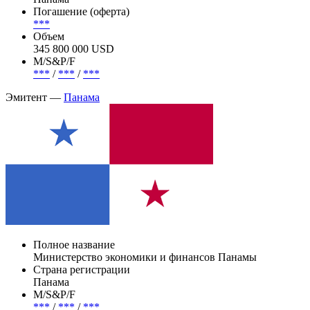
Погашение (оферта)
***
Объем
345 800 000 USD
М/S&P/F
***
/
***
/
***
Эмитент —
Панама
Полное название
Министерство экономики и финансов Панамы
Страна регистрации
Панама
М/S&P/F
***
/
***
/
***