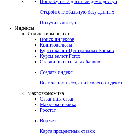
Попробуйте
7-дневный
демо-доступ
Откройте глобальную базу данных
Получить доступ
Индексы
Индикаторы рынка
Поиск индексов
Криптовалюты
Курсы валют Центральных Банков
Курсы валют Forex
Ставки центральных банков
Создать индекс
Возможность создания своего индекса
Макроэкономика
Страницы стран
Макроэкономика
Росстат
Виджет:
Карта процентных ставок