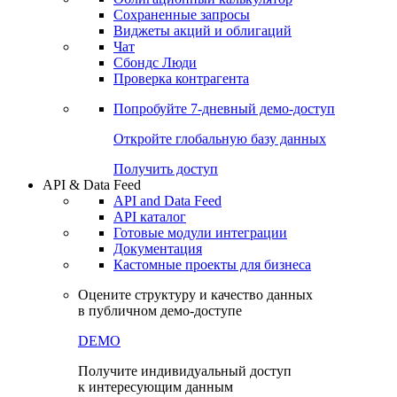
Сохраненные запросы
Виджеты акций и облигаций
Чат
Сбондс Люди
Проверка контрагента
Попробуйте
7-дневный
демо-доступ
Откройте глобальную базу данных
Получить доступ
API & Data Feed
API and Data Feed
API каталог
Готовые модули интеграции
Документация
Кастомные проекты для бизнеса
Оцените структуру и качество данных
в публичном демо-доступе
DEMO
Получите индивидуальный доступ
к интересующим данным