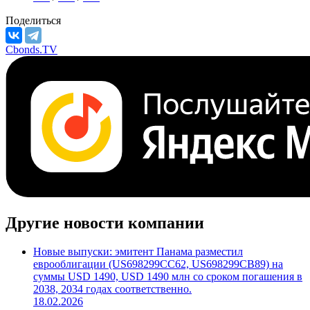
Поделиться
Cbonds.TV
Другие новости компании
Новые выпуски: эмитент Панама разместил
еврооблигации (US698299CC62, US698299CB89) на
суммы USD 1490, USD 1490 млн со сроком погашения в
2038, 2034 годах соответственно.
18.02.2026