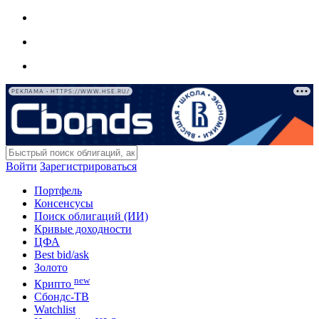
РЕКЛАМА • HTTPS://WWW.HSE.RU/
Войти
Зарегистрироваться
Портфель
Консенсусы
Поиск облигаций (ИИ)
Кривые доходности
ЦФА
Best bid/ask
Золото
new
Крипто
Сбондс-ТВ
Watchlist