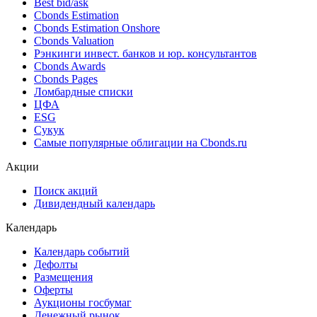
Best bid/ask
Cbonds Estimation
Cbonds Estimation Onshore
Cbonds Valuation
Рэнкинги инвест. банков и юр. консультантов
Cbonds Awards
Cbonds Pages
Ломбардные списки
ЦФА
ESG
Сукук
Самые популярные облигации на Cbonds.ru
Акции
Поиск акций
Дивидендный календарь
Календарь
Календарь событий
Дефолты
Размещения
Оферты
Аукционы госбумаг
Денежный рынок