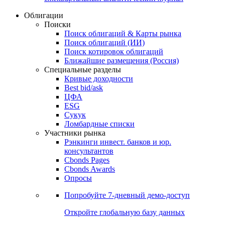
Облигации
Поиски
Поиск облигаций & Карты рынка
Поиск облигаций (ИИ)
Поиск котировок облигаций
Ближайшие размещения (Россия)
Специальные разделы
Кривые доходности
Best bid/ask
ЦФА
ESG
Сукук
Ломбардные списки
Участники рынка
Рэнкинги инвест. банков и юр.
консультантов
Cbonds Pages
Cbonds Awards
Опросы
Попробуйте
7-дневный
демо-доступ
Откройте глобальную базу данных