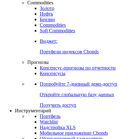
Commodities
Золото
Нефть
Бензин
Commodities
Soft Commodities
Виджет:
Портфели индексов Cbonds
Прогнозы
Консенсус-прогнозы по отчетности
Консенсусы
Попробуйте
7-дневный
демо-доступ
Откройте глобальную базу данных
Получить доступ
Инструментарий
Портфель
Watchlist
Надстройка XLS
Мобильное приложение Cbonds
Облигационный калькулятор