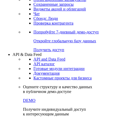
Сохраненные запросы
Виджеты акций и облигаций
Чат
Сбондс Люди
Проверка контрагента
Попробуйте
7-дневный
демо-доступ
Откройте глобальную базу данных
Получить доступ
API & Data Feed
API and Data Feed
API каталог
Готовые модули интеграции
Документация
Кастомные проекты для бизнеса
Оцените структуру и качество данных
в публичном демо-доступе
DEMO
Получите индивидуальный доступ
к интересующим данным