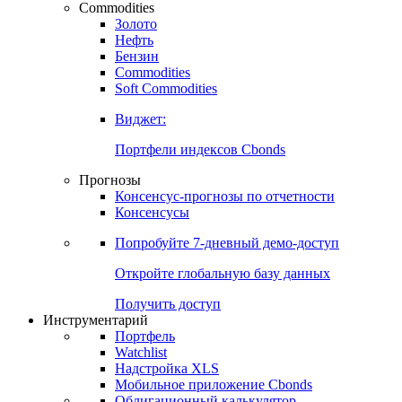
Commodities
Золото
Нефть
Бензин
Commodities
Soft Commodities
Виджет:
Портфели индексов Cbonds
Прогнозы
Консенсус-прогнозы по отчетности
Консенсусы
Попробуйте
7-дневный
демо-доступ
Откройте глобальную базу данных
Получить доступ
Инструментарий
Портфель
Watchlist
Надстройка XLS
Мобильное приложение Cbonds
Облигационный калькулятор