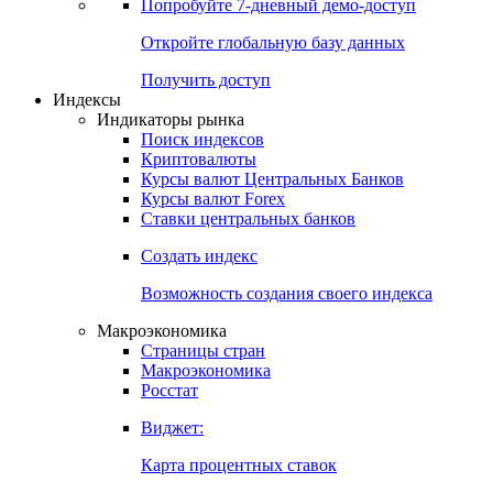
Попробуйте
7-дневный
демо-доступ
Откройте глобальную базу данных
Получить доступ
Индексы
Индикаторы рынка
Поиск индексов
Криптовалюты
Курсы валют Центральных Банков
Курсы валют Forex
Ставки центральных банков
Создать индекс
Возможность создания своего индекса
Макроэкономика
Страницы стран
Макроэкономика
Росстат
Виджет:
Карта процентных ставок