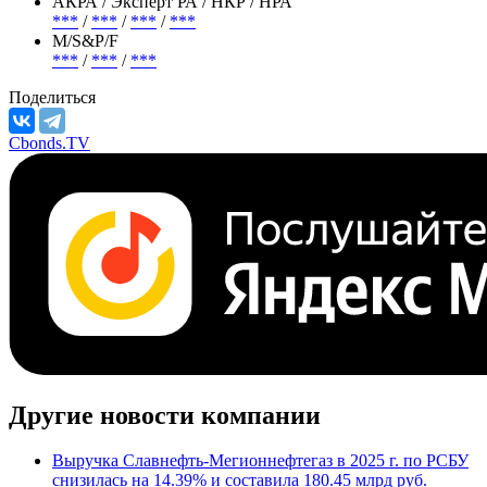
АКРА / Эксперт РА / НКР / НРА
***
/
***
/
***
/
***
М/S&P/F
***
/
***
/
***
Поделиться
Cbonds.TV
Другие новости компании
Выручка Славнефть-Мегионнефтегаз в 2025 г. по РСБУ
снизилась на 14.39% и составила 180.45 млрд руб.