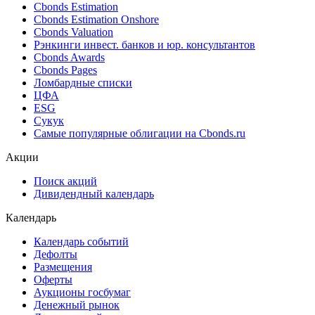
Cbonds Estimation
Cbonds Estimation Onshore
Cbonds Valuation
Рэнкинги инвест. банков и юр. консультантов
Cbonds Awards
Cbonds Pages
Ломбардные списки
ЦФА
ESG
Сукук
Самые популярные облигации на Cbonds.ru
Акции
Поиск акций
Дивидендный календарь
Календарь
Календарь событий
Дефолты
Размещения
Оферты
Аукционы госбумаг
Денежный рынок