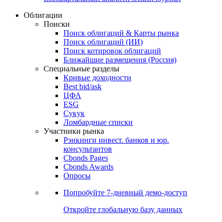
Облигации
Поиски
Поиск облигаций & Карты рынка
Поиск облигаций (ИИ)
Поиск котировок облигаций
Ближайшие размещения (Россия)
Специальные разделы
Кривые доходности
Best bid/ask
ЦФА
ESG
Сукук
Ломбардные списки
Участники рынка
Рэнкинги инвест. банков и юр.
консультантов
Cbonds Pages
Cbonds Awards
Опросы
Попробуйте
7-дневный
демо-доступ
Откройте глобальную базу данных