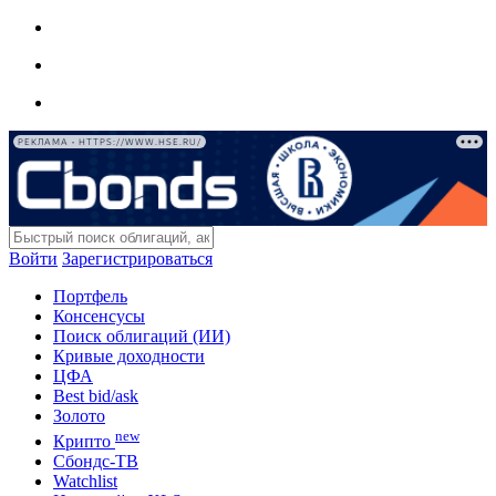
РЕКЛАМА • HTTPS://WWW.HSE.RU/
Войти
Зарегистрироваться
Портфель
Консенсусы
Поиск облигаций (ИИ)
Кривые доходности
ЦФА
Best bid/ask
Золото
new
Крипто
Сбондс-ТВ
Watchlist