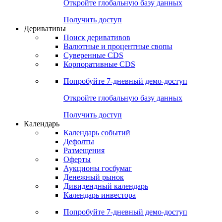
Откройте глобальную базу данных
Получить доступ
Деривативы
Поиск деривативов
Валютные и процентные свопы
Суверенные CDS
Корпоративные CDS
Попробуйте
7-дневный
демо-доступ
Откройте глобальную базу данных
Получить доступ
Календарь
Календарь событий
Дефолты
Размещения
Оферты
Аукционы госбумаг
Денежный рынок
Дивидендный календарь
Календарь инвестора
Попробуйте
7-дневный
демо-доступ