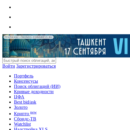
РЕКЛАМА • CBONDS-CONGRESS.RU
Войти
Зарегистрироваться
Портфель
Консенсусы
Поиск облигаций (ИИ)
Кривые доходности
ЦФА
Best bid/ask
Золото
new
Крипто
Сбондс-ТВ
Watchlist
Надстройка XLS