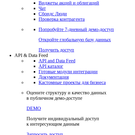
Виджеты акций и облигаций
Чат
Сбондс Люди
Проверка контрагента
Попробуйте
7-дневный
демо-доступ
Откройте глобальную базу данных
Получить доступ
API & Data Feed
API and Data Feed
API каталог
Готовые модули интеграции
Документация
Кастомные проекты для бизнеса
Оцените структуру и качество данных
в публичном демо-доступе
DEMO
Получите индивидуальный доступ
к интересующим данным
Запросить доступ