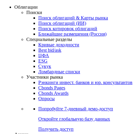
Облигации
Поиски
Поиск облигаций & Карты рынка
Поиск облигаций (ИИ)
Поиск котировок облигаций
Ближайшие размещения (Россия)
Специальные разделы
Кривые доходности
Best bid/ask
ЦФА
ESG
Сукук
Ломбардные списки
Участники рынка
Рэнкинги инвест. банков и юр. консультантов
Cbonds Pages
Cbonds Awards
Опросы
Попробуйте
7-дневный
демо-доступ
Откройте глобальную базу данных
Получить доступ