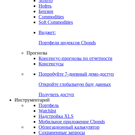
Золото
Нефть
Бензин
Commodities
Soft Commodities
Виджет:
Портфели индексов Cbonds
Прогнозы
Консенсус-прогнозы по отчетности
Консенсусы
Попробуйте
7-дневный
демо-доступ
Откройте глобальную базу данных
Получить доступ
Инструментарий
Портфель
Watchlist
Надстройка XLS
Мобильное приложение Cbonds
Облигационный калькулятор
Сохраненные запросы