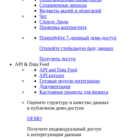
Сохраненные запросы
Виджеты акций и облигаций
Чат
Сбондс Люди
Проверка контрагента
Попробуйте
7-дневный
демо-доступ
Откройте глобальную базу данных
Получить доступ
API & Data Feed
API and Data Feed
API каталог
Готовые модули интеграции
Документация
Кастомные проекты для бизнеса
Оцените структуру и качество данных
в публичном демо-доступе
DEMO
Получите индивидуальный доступ
к интересующим данным