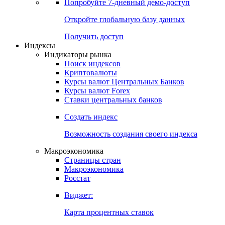
Попробуйте
7-дневный
демо-доступ
Откройте глобальную базу данных
Получить доступ
Индексы
Индикаторы рынка
Поиск индексов
Криптовалюты
Курсы валют Центральных Банков
Курсы валют Forex
Ставки центральных банков
Создать индекс
Возможность создания своего индекса
Макроэкономика
Страницы стран
Макроэкономика
Росстат
Виджет:
Карта процентных ставок