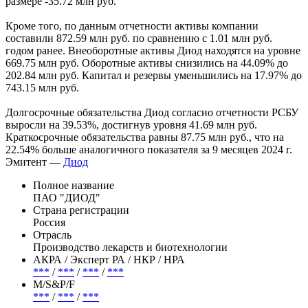
размере -35.72 млн руб.
Кроме того, по данным отчетности активы компании
составили 872.59 млн руб. по сравнению с 1.01 млн руб.
годом ранее. Внеоборотные активы Диод находятся на уровне
669.75 млн руб. Оборотные активы снизились на 44.09% до
202.84 млн руб. Капитал и резервы уменьшились на 17.97% до
743.15 млн руб.
Долгосрочные обязательства Диод согласно отчетности РСБУ
выросли на 39.53%, достигнув уровня 41.69 млн руб.
Краткосрочные обязательства равны 87.75 млн руб., что на
22.54% больше аналогичного показателя за 9 месяцев 2024 г.
Эмитент —
Диод
Полное название
ПАО "ДИОД"
Страна регистрации
Россия
Отрасль
Производство лекарств и биотехнологии
АКРА / Эксперт РА / НКР / НРА
***
/
***
/
***
/
***
М/S&P/F
***
/
***
/
***