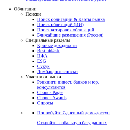
Облигации
Поиски
Поиск облигаций & Карты рынка
Поиск облигаций (ИИ)
Поиск котировок облигаций
Ближайшие размещения (Россия)
Специальные разделы
Кривые доходности
Best bid/ask
ЦФА
ESG
Сукук
Ломбардные списки
Участники рынка
Рэнкинги инвест. банков и юр.
консультантов
Cbonds Pages
Cbonds Awards
Опросы
Попробуйте
7-дневный
демо-доступ
Откройте глобальную базу данных