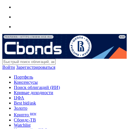
РЕКЛАМА • HTTPS://WWW.HSE.RU/
Войти
Зарегистрироваться
Портфель
Консенсусы
Поиск облигаций (ИИ)
Кривые доходности
ЦФА
Best bid/ask
Золото
new
Крипто
Сбондс-ТВ
Watchlist