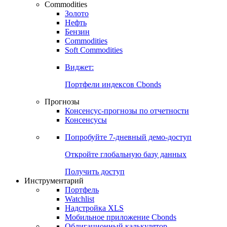
Commodities
Золото
Нефть
Бензин
Commodities
Soft Commodities
Виджет:
Портфели индексов Cbonds
Прогнозы
Консенсус-прогнозы по отчетности
Консенсусы
Попробуйте
7-дневный
демо-доступ
Откройте глобальную базу данных
Получить доступ
Инструментарий
Портфель
Watchlist
Надстройка XLS
Мобильное приложение Cbonds
Облигационный калькулятор