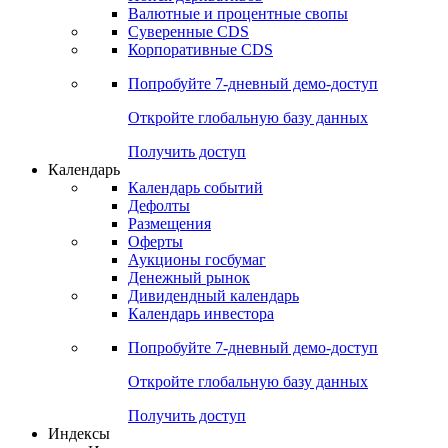
Валютные и процентные свопы
Суверенные CDS
Корпоративные CDS
Попробуйте
7-дневный
демо-доступ
Откройте глобальную базу данных
Получить доступ
Календарь
Календарь событий
Дефолты
Размещения
Оферты
Аукционы госбумаг
Денежный рынок
Дивидендный календарь
Календарь инвестора
Попробуйте
7-дневный
демо-доступ
Откройте глобальную базу данных
Получить доступ
Индексы