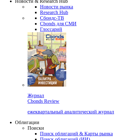
Новости & Research Hub
Новости рынка
Research Hub
Сбондс-ТВ
Cbonds для СМИ
Глоссарий
Журнал
Cbonds Review
ежеквартальный аналитический журнал
Облигации
Поиски
Поиск облигаций & Карты рынка
Поиск облигаций (ИИ)