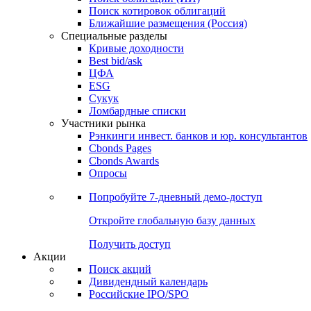
Поиск котировок облигаций
Ближайшие размещения (Россия)
Специальные разделы
Кривые доходности
Best bid/ask
ЦФА
ESG
Сукук
Ломбардные списки
Участники рынка
Рэнкинги инвест. банков и юр. консультантов
Cbonds Pages
Cbonds Awards
Опросы
Попробуйте
7-дневный
демо-доступ
Откройте глобальную базу данных
Получить доступ
Акции
Поиск акций
Дивидендный календарь
Российские IPO/SPO