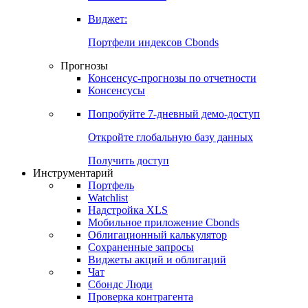
Виджет:
Портфели индексов Cbonds
Прогнозы
Консенсус-прогнозы по отчетности
Консенсусы
Попробуйте
7-дневный
демо-доступ
Откройте глобальную базу данных
Получить доступ
Инструментарий
Портфель
Watchlist
Надстройка XLS
Мобильное приложение Cbonds
Облигационный калькулятор
Сохраненные запросы
Виджеты акций и облигаций
Чат
Сбондс Люди
Проверка контрагента