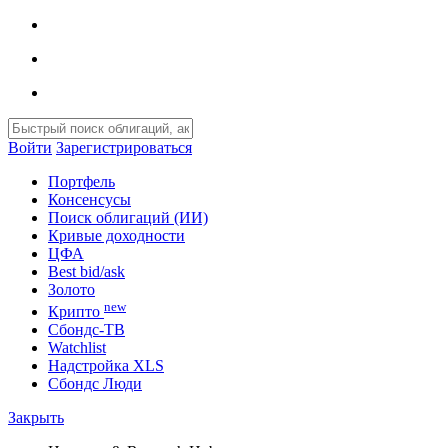
Войти
Зарегистрироваться
Портфель
Консенсусы
Поиск облигаций (ИИ)
Кривые доходности
ЦФА
Best bid/ask
Золото
new
Крипто
Сбондс-ТВ
Watchlist
Надстройка XLS
Сбондс Люди
Закрыть