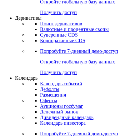
Откройте глобальную базу данных
Получить доступ
Деривативы
Поиск деривативов
Валютные и процентные свопы
Суверенные CDS
Корпоративные CDS
Попробуйте
7-дневный
демо-доступ
Откройте глобальную базу данных
Получить доступ
Календарь
Календарь событий
Дефолты
Размещения
Оферты
Аукционы госбумаг
Денежный рынок
Дивидендный календарь
Календарь инвестора
Попробуйте
7-дневный
демо-доступ