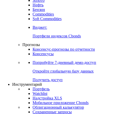
Золото
Нефть
Бензин
Commodities
Soft Commodities
Виджет:
Портфели индексов Cbonds
Прогнозы
Консенсус-прогнозы по отчетности
Консенсусы
Попробуйте
7-дневный
демо-доступ
Откройте глобальную базу данных
Получить доступ
Инструментарий
Портфель
Watchlist
Надстройка XLS
Мобильное приложение Cbonds
Облигационный калькулятор
Сохраненные запросы