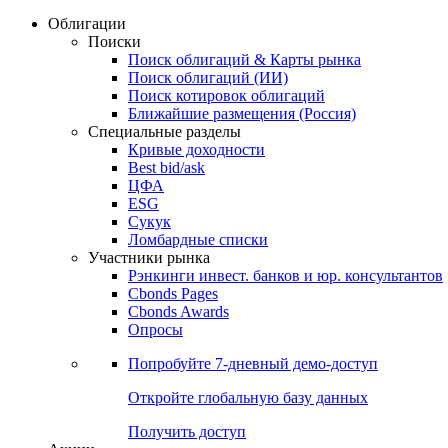
Облигации
Поиски
Поиск облигаций & Карты рынка
Поиск облигаций (ИИ)
Поиск котировок облигаций
Ближайшие размещения (Россия)
Специальные разделы
Кривые доходности
Best bid/ask
ЦФА
ESG
Сукук
Ломбардные списки
Участники рынка
Рэнкинги инвест. банков и юр. консультантов
Cbonds Pages
Cbonds Awards
Опросы
Попробуйте
7-дневный
демо-доступ
Откройте глобальную базу данных
Получить доступ