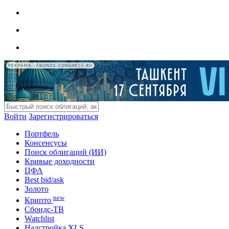
РЕКЛАМА • CBONDS-CONGRESS.RU
Войти
Зарегистрироваться
Портфель
Консенсусы
Поиск облигаций (ИИ)
Кривые доходности
ЦФА
Best bid/ask
Золото
new
Крипто
Сбондс-ТВ
Watchlist
Надстройка XLS