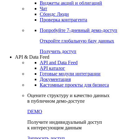
Виджеты акций и облигаций
Чат
Сбондс Люди
Проверка контрагента
Попробуйте
7-дневный
демо-доступ
Откройте глобальную базу данных
Получить доступ
API & Data Feed
API and Data Feed
API каталог
Готовые модули интеграции
Документация
Кастомные проекты для бизнеса
Оцените структуру и качество данных
в публичном демо-доступе
DEMO
Получите индивидуальный доступ
к интересующим данным
Запросить доступ