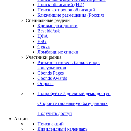
Поиск облигаций (ИИ)
Поиск котировок облигаций
Ближайшие размещения (Россия)
Специальные разделы
Кривые доходности
Best bid/ask
ЦФА
ESG
Сукук
Ломбардные списки
Участники рынка
Рэнкинги инвест. банков и юр.
консультантов
Cbonds Pages
Cbonds Awards
Опросы
Попробуйте
7-дневный
демо-доступ
Откройте глобальную базу данных
Получить доступ
Акции
Поиск акций
Дивидендный календарь