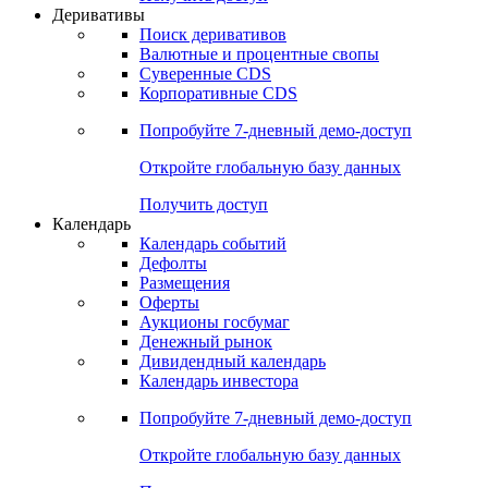
Деривативы
Поиск деривативов
Валютные и процентные свопы
Суверенные CDS
Корпоративные CDS
Попробуйте
7-дневный
демо-доступ
Откройте глобальную базу данных
Получить доступ
Календарь
Календарь событий
Дефолты
Размещения
Оферты
Аукционы госбумаг
Денежный рынок
Дивидендный календарь
Календарь инвестора
Попробуйте
7-дневный
демо-доступ
Откройте глобальную базу данных