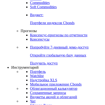
Commodities
Soft Commodities
Виджет:
Портфели индексов Cbonds
Прогнозы
Консенсус-прогнозы по отчетности
Консенсусы
Попробуйте
7-дневный
демо-доступ
Откройте глобальную базу данных
Получить доступ
Инструментарий
Портфель
Watchlist
Надстройка XLS
Мобильное приложение Cbonds
Облигационный калькулятор
Сохраненные запросы
Виджеты акций и облигаций
Чат