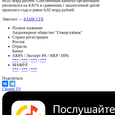
66,05 млрд рублей. Собственный капитал организации
увеличился на 8.81% в сравнении с аналогичной датой
прошлого года и равен 6,92 млрд рублей.
Эмитент —
БАНК СГБ
Полное название
Акционерное общество "Севергазбанк"
Страна регистрации
Россия
Отрасль
Банки
АКРА / Эксперт РА / НКР / НРА
***
/
***
/
***
/
***
М/S&P/F
***
/
***
/
***
Поделиться
Cbonds.TV