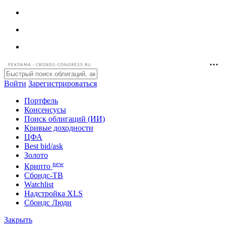
РЕКЛАМА • CBONDS-CONGRESS.RU
Войти
Зарегистрироваться
Портфель
Консенсусы
Поиск облигаций (ИИ)
Кривые доходности
ЦФА
Best bid/ask
Золото
new
Крипто
Сбондс-ТВ
Watchlist
Надстройка XLS
Сбондс Люди
Закрыть