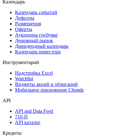
Календарь
Календарь событий
Дефолты
Размещения
Оферты
Аукционы госбумаг
Денежный рынок
Дивидендный календарь
Календарь инвестора
Инструментарий
Надстройка Excel
Watchlist
Виджеты акций и облигаций
Мобильное приложение Cbonds
API
API and Data Feed
710-П
API каталог
Кредиты