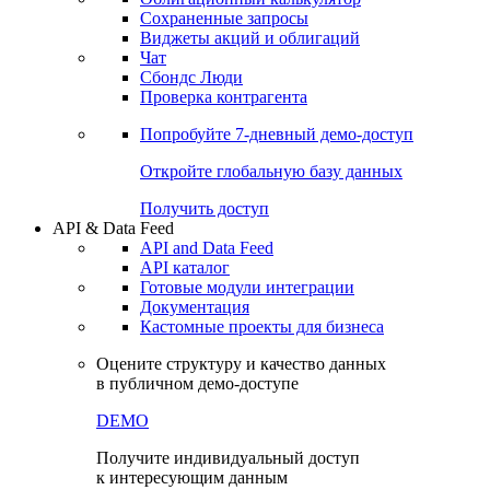
Сохраненные запросы
Виджеты акций и облигаций
Чат
Сбондс Люди
Проверка контрагента
Попробуйте
7-дневный
демо-доступ
Откройте глобальную базу данных
Получить доступ
API & Data Feed
API and Data Feed
API каталог
Готовые модули интеграции
Документация
Кастомные проекты для бизнеса
Оцените структуру и качество данных
в публичном демо-доступе
DEMO
Получите индивидуальный доступ
к интересующим данным