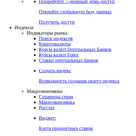
Попробуйте
7-дневный
демо-доступ
Откройте глобальную базу данных
Получить доступ
Индексы
Индикаторы рынка
Поиск индексов
Криптовалюты
Курсы валют Центральных Банков
Курсы валют Forex
Ставки центральных банков
Создать индекс
Возможность создания своего индекса
Макроэкономика
Страницы стран
Макроэкономика
Росстат
Виджет:
Карта процентных ставок