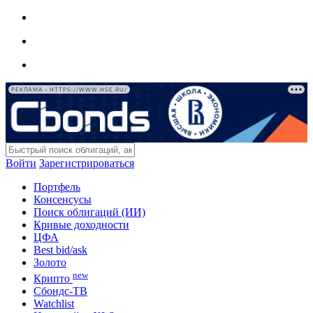
РЕКЛАМА • HTTPS://WWW.HSE.RU/
Войти
Зарегистрироваться
Портфель
Консенсусы
Поиск облигаций (ИИ)
Кривые доходности
ЦФА
Best bid/ask
Золото
new
Крипто
Сбондс-ТВ
Watchlist