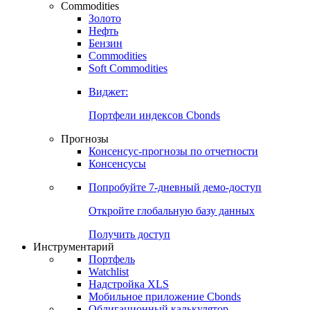
Commodities
Золото
Нефть
Бензин
Commodities
Soft Commodities
Виджет:
Портфели индексов Cbonds
Прогнозы
Консенсус-прогнозы по отчетности
Консенсусы
Попробуйте
7-дневный
демо-доступ
Откройте глобальную базу данных
Получить доступ
Инструментарий
Портфель
Watchlist
Надстройка XLS
Мобильное приложение Cbonds
Облигационный калькулятор