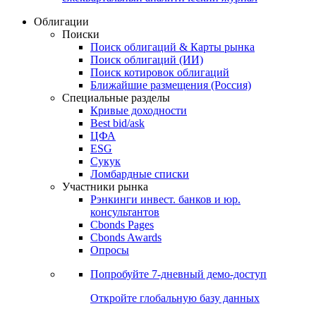
Облигации
Поиски
Поиск облигаций & Карты рынка
Поиск облигаций (ИИ)
Поиск котировок облигаций
Ближайшие размещения (Россия)
Специальные разделы
Кривые доходности
Best bid/ask
ЦФА
ESG
Сукук
Ломбардные списки
Участники рынка
Рэнкинги инвест. банков и юр.
консультантов
Cbonds Pages
Cbonds Awards
Опросы
Попробуйте
7-дневный
демо-доступ
Откройте глобальную базу данных