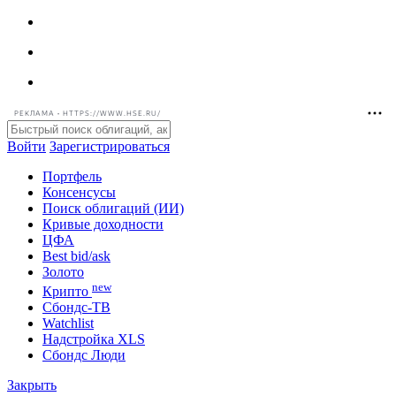
РЕКЛАМА • HTTPS://WWW.HSE.RU/
Войти
Зарегистрироваться
Портфель
Консенсусы
Поиск облигаций (ИИ)
Кривые доходности
ЦФА
Best bid/ask
Золото
new
Крипто
Сбондс-ТВ
Watchlist
Надстройка XLS
Сбондс Люди
Закрыть