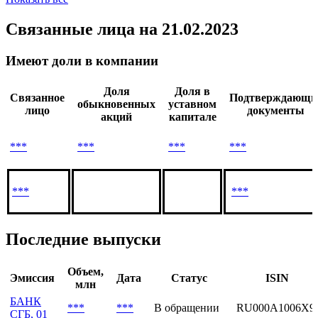
Связанные лица
на 21.02.2023
Имеют доли в компании
Доля
Доля в
Связанное
Подтверждающи
обыкновенных
уставном
лицо
документы
акций
капитале
***
***
***
***
***
***
Последние выпуски
Объем,
Эмиссия
Дата
Статус
ISIN
млн
БАНК
***
***
В обращении
RU000A1006X9
СГБ, 01