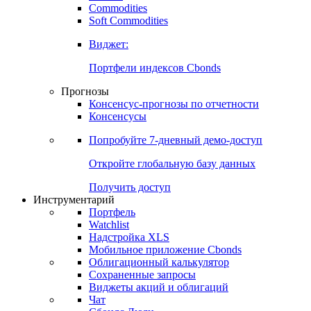
Commodities
Soft Commodities
Виджет:
Портфели индексов Cbonds
Прогнозы
Консенсус-прогнозы по отчетности
Консенсусы
Попробуйте
7-дневный
демо-доступ
Откройте глобальную базу данных
Получить доступ
Инструментарий
Портфель
Watchlist
Надстройка XLS
Мобильное приложение Cbonds
Облигационный калькулятор
Сохраненные запросы
Виджеты акций и облигаций
Чат