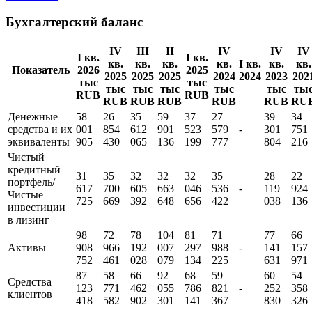
Бухгалтерский баланс
IV
III
II
IV
IV
IV
I кв.
I кв.
кв.
кв.
кв.
кв.
I кв.
кв.
кв.
Показатель
2026
2025
2025
2025
2025
2024
2024
2023
202
тыс
тыс
тыс
тыс
тыс
тыс
тыс
ты
RUB
RUB
RUB
RUB
RUB
RUB
RUB
RU
Денежные
58
26
35
59
37
27
39
34
средства и их
001
854
612
901
523
579
-
301
751
эквиваленты
905
430
065
136
199
777
804
216
Чистый
кредитный
31
35
32
32
32
35
28
22
портфель/
617
700
605
663
046
536
-
119
924
Чистые
725
669
392
648
656
422
038
136
инвестиции
в лизинг
98
72
78
104
81
71
77
66
Активы
908
966
192
007
297
988
-
141
157
752
461
028
079
134
225
631
971
87
58
66
92
68
59
60
54
Средства
123
771
462
055
786
821
-
252
358
клиентов
418
582
902
301
141
367
830
326