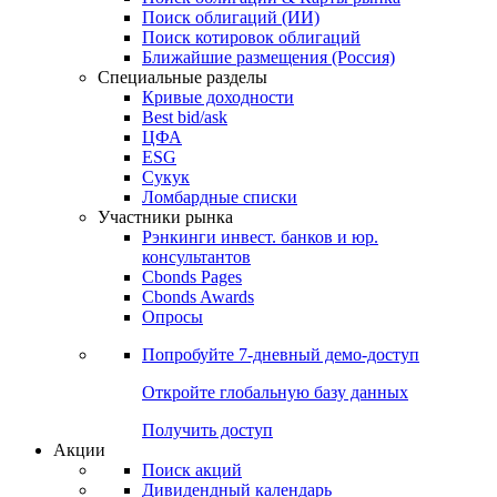
Поиск облигаций (ИИ)
Поиск котировок облигаций
Ближайшие размещения (Россия)
Специальные разделы
Кривые доходности
Best bid/ask
ЦФА
ESG
Сукук
Ломбардные списки
Участники рынка
Рэнкинги инвест. банков и юр.
консультантов
Cbonds Pages
Cbonds Awards
Опросы
Попробуйте
7-дневный
демо-доступ
Откройте глобальную базу данных
Получить доступ
Акции
Поиск акций
Дивидендный календарь