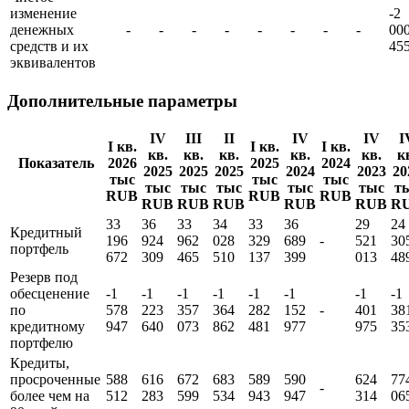
изменение
-2
денежных
-
-
-
-
-
-
-
-
00
средств и их
45
эквивалентов
Дополнительные параметры
IV
III
II
IV
IV
I
I кв.
I кв.
I кв.
кв.
кв.
кв.
кв.
кв.
к
Показатель
2026
2025
2024
2025
2025
2025
2024
2023
20
тыс
тыс
тыс
тыс
тыс
тыс
тыс
тыс
т
RUB
RUB
RUB
RUB
RUB
RUB
RUB
RUB
R
33
36
33
34
33
36
29
24
Кредитный
196
924
962
028
329
689
-
521
30
портфель
672
309
465
510
137
399
013
48
Резерв под
обесценение
-1
-1
-1
-1
-1
-1
-1
-1
по
578
223
357
364
282
152
-
401
38
кредитному
947
640
073
862
481
977
975
35
портфелю
Кредиты,
просроченные
588
616
672
683
589
590
624
77
-
более чем на
512
283
599
534
943
947
314
06