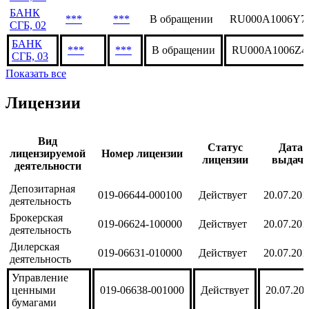
БАНК
***
***
В обращении
RU000A1006Y7
СГБ, 02
БАНК
***
***
В обращении
RU000A1006Z4
СГБ, 03
Показать все
Лицензии
Вид
Статус
Дата
лицензируемой
Номер лицензии
лицензии
выдач
деятельности
Депозитарная
019-06644-000100
Действует
20.07.201
деятельность
Брокерская
019-06624-100000
Действует
20.07.201
деятельность
Дилерская
019-06631-010000
Действует
20.07.201
деятельность
Управление
ценными
019-06638-001000
Действует
20.07.20
бумагами