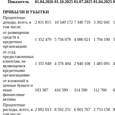
Показатель
01.04.2026
01.10.2025
01.07.2025
01.04.2025
0
ПРИБЫЛИ И УБЫТКИ
Процентные
доходы, всего, в
2 811 815
10 549 172
7 340 719
3 392 041
1
том числе:
от размещения
средств в
1 352 479
5 756 079
4 086 021
1 794 190
5
кредитных
организациях
от ссуд,
предоставленных
клиентам, не
1 355 949
4 376 494
2 940 108
1 485 091
4
являющимся
кредитными
организациями
от вложений в
ценные бумаги и
иные
103 387
416 599
314 590
112 760
6
финансовые
активы
Процентные
расходы, всего, в
2 092 013
8 592 251
6 001 767
2 753 158
8
том числе: