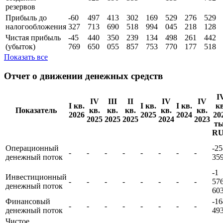
резервов
Прибыль до
-60
497
413
302
169
529
276
529
налогообложения
327
713
690
518
994
045
218
128
Чистая прибыль
-45
440
350
239
134
498
261
442
(убыток)
769
650
055
857
753
770
177
518
Показать все
Отчет о движении денежных средств
I
IV
III
II
IV
IV
I кв.
I кв.
I кв.
кв
Показатель
кв.
кв.
кв.
кв.
кв.
2026
2025
2024
20
2025
2025
2025
2024
2023
т
R
Операционный
-25
-
-
-
-
-
-
-
-
денежный поток
35
-1
Инвестиционный
-
-
-
-
-
-
-
-
57
денежный поток
60
Финансовый
-16
-
-
-
-
-
-
-
-
денежный поток
49
Чистое