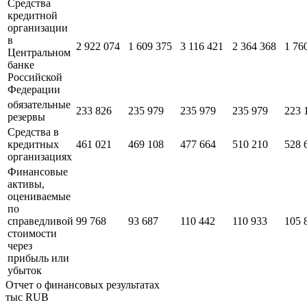
Средства
кредитной
организации
в
2 922 074
1 609 375
3 116 421
2 364 368
1 76
Центральном
банке
Российской
Федерации
обязательные
233 826
235 979
235 979
235 979
223 
резервы
Средства в
кредитных
461 021
469 108
477 664
510 210
528 
организациях
Финансовые
активы,
оцениваемые
по
справедливой
99 768
93 687
110 442
110 933
105 
стоимости
через
прибыль или
убыток
Отчет о финансовых результатах
тыс RUB