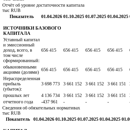
Отчёт об уровне достаточности капитала
тыс RUB
Показатель
01.04.2026
01.10.2025
01.07.2025
01.04.2025
ИСТОЧНИКИ БАЗОВОГО
КАПИТАЛА
Уставный капитал
и эмиссионный
доход, всего, в
656 415
656 415
656 415
656 415
том числе
сформированный:
обыкновенными
656 415
656 415
656 415
656 415
акциями (долями)
Нераспределенная
прибыль
3 698 773
3 661 152
3 661 152
3 661 151
(убыток):
прошлых лет
4 136 734
3 661 152
3 661 152
3 661 151
отчетного года
-437 961
-
-
-
Сведения об обязательных нормативах
тыс RUB
Показатель
01.04.2026
01.10.2025
01.07.2025
01.04.2025
01.0