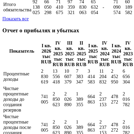
92
66
71
97
74
65
71
60
Итого
138
050
410
359
830
632
-
090
189
обязательства
025
298
675
321
063
054
574
582
Показать все
Отчет о прибылях и убытках
IV
III
II
IV
IV
I кв.
I кв.
I кв.
кв.
кв.
кв.
кв.
кв.
Показатель
2026
2025
2024
2025
2025
2025
2024
2023
тыс
тыс
тыс
тыс
тыс
тыс
тыс
тыс
RUB
RUB
RUB
RUB
RUB
RUB
RUB
RUB
2
13
10
7
3
11
2
6
Процентные
830
556
607
383
414
204
452
656
доходы
619
418
379
347
583
832
950
304
Чистые
процентные
2
2
1
2
2
741
664
478
доходы до
850
026
389
237
016
005
863
272
создания
623
890
355
153
782
резервов
Чистые
процентные
2
2
1
2
2
741
664
478
доходы поcле
850
026
389
237
016
005
863
272
создания
623
890
355
153
782