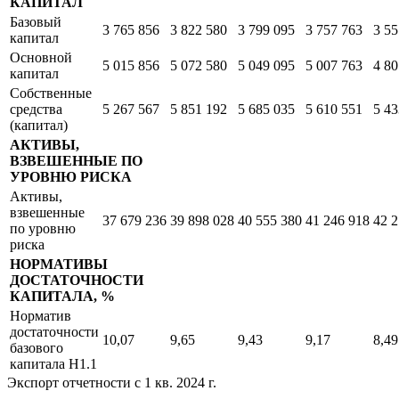
КАПИТАЛ
Базовый
3 765 856
3 822 580
3 799 095
3 757 763
3 55
капитал
Основной
5 015 856
5 072 580
5 049 095
5 007 763
4 80
капитал
Собственные
средства
5 267 567
5 851 192
5 685 035
5 610 551
5 43
(капитал)
АКТИВЫ,
ВЗВЕШЕННЫЕ ПО
УРОВНЮ РИСКА
Активы,
взвешенные
37 679 236
39 898 028
40 555 380
41 246 918
42 2
по уровню
риска
НОРМАТИВЫ
ДОСТАТОЧНОСТИ
КАПИТАЛА, %
Норматив
достаточности
10,07
9,65
9,43
9,17
8,49
базового
капитала Н1.1
Экспорт отчетности с 1 кв. 2024 г.