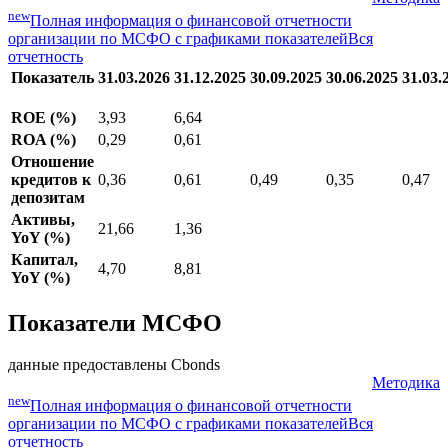
new
Полная информация о финансовой отчетности
организации по МСФО с графиками показателей
Вся
отчетность
Показатель
31.03.2026
31.12.2025
30.09.2025
30.06.2025
31.03.
ROE (%)
3,93
6,64
ROA (%)
0,29
0,61
Отношение
кредитов к
0,36
0,61
0,49
0,35
0,47
депозитам
Активы,
21,66
1,36
YoY (%)
Капитал,
4,70
8,81
YoY (%)
Показатели МСФО
данные предоставлены Cbonds
Методика
new
Полная информация о финансовой отчетности
организации по МСФО с графиками показателей
Вся
отчетность