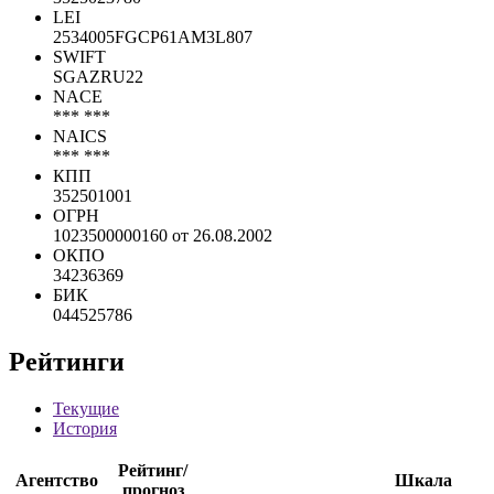
LEI
2534005FGCP61AM3L807
SWIFT
SGAZRU22
NACE
*** ***
NAICS
*** ***
КПП
352501001
ОГРН
1023500000160 от 26.08.2002
ОКПО
34236369
БИК
044525786
Рейтинги
Текущие
История
Рейтинг/
Агентство
Шкала
прогноз