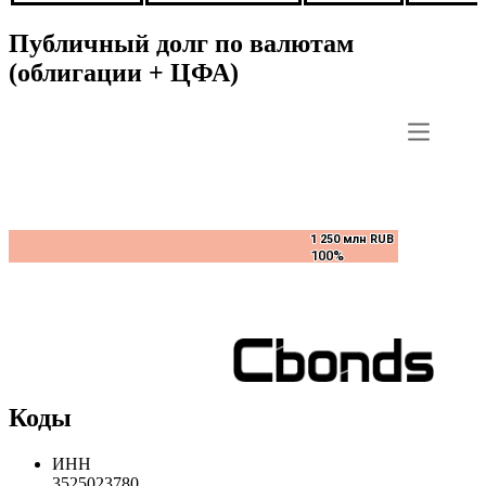
Публичный долг по валютам
(облигации + ЦФА)
1 250 млн RUB
1 250 млн RUB
100%
100%
Коды
ИНН
3525023780