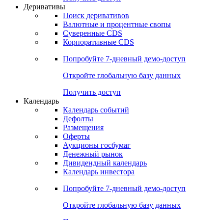
Деривативы
Поиск деривативов
Валютные и процентные свопы
Суверенные CDS
Корпоративные CDS
Попробуйте
7-дневный
демо-доступ
Откройте глобальную базу данных
Получить доступ
Календарь
Календарь событий
Дефолты
Размещения
Оферты
Аукционы госбумаг
Денежный рынок
Дивидендный календарь
Календарь инвестора
Попробуйте
7-дневный
демо-доступ
Откройте глобальную базу данных