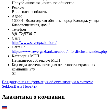
Непубличное акционерное общество
Регион
Вологодская область
Адрес
160001, Вологодская область, город Вологда, улица
Благовещенская, дом 3
Телефон
8(8172)573617
Сайт
http://www.severgazbank.ru/
Сайт IR
https://www.severgazbank.ru/about/info-disclosure/index.php
Категория МСП
Не является субъектом МСП
Код вида деятельности для отчетности страховых
компаний РФ
02
Вся доступная информация об организации в системе
Seldon.Basis
Перейти
Аналитика о компании