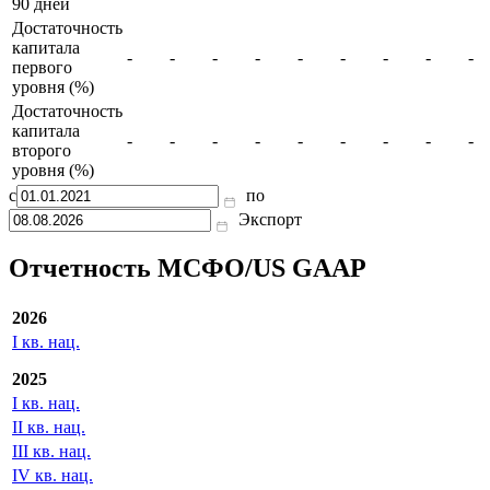
90 дней
Достаточность
капитала
-
-
-
-
-
-
-
-
-
первого
уровня (%)
Достаточность
капитала
-
-
-
-
-
-
-
-
-
второго
уровня (%)
с
по
Экспорт
Отчетность МСФО/US GAAP
2026
I кв. нац.
2025
I кв. нац.
II кв. нац.
III кв. нац.
IV кв. нац.