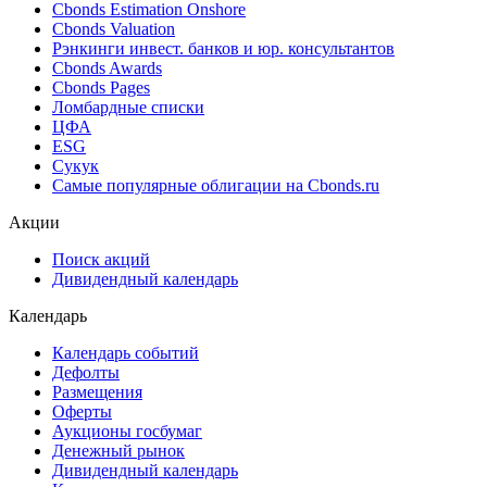
Cbonds Estimation
Cbonds Estimation Onshore
Cbonds Valuation
Рэнкинги инвест. банков и юр. консультантов
Cbonds Awards
Cbonds Pages
Ломбардные списки
ЦФА
ESG
Сукук
Самые популярные облигации на Cbonds.ru
Акции
Поиск акций
Дивидендный календарь
Календарь
Календарь событий
Дефолты
Размещения
Оферты
Аукционы госбумаг
Денежный рынок