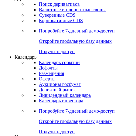
Деривативы
Поиск деривативов
Валютные и процентные свопы
Суверенные CDS
Корпоративные CDS
Попробуйте
7-дневный
демо-доступ
Откройте глобальную базу данных
Получить доступ
Календарь
Календарь событий
Дефолты
Размещения
Оферты
Аукционы госбумаг
Денежный рынок
Дивидендный календарь
Календарь инвестора
Попробуйте
7-дневный
демо-доступ
Откройте глобальную базу данных