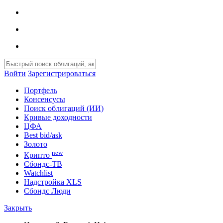
РЕКЛАМА • CBONDS-CONGRESS.RU
Войти
Зарегистрироваться
Портфель
Консенсусы
Поиск облигаций (ИИ)
Кривые доходности
ЦФА
Best bid/ask
Золото
new
Крипто
Сбондс-ТВ
Watchlist
Надстройка XLS
Сбондс Люди
Закрыть