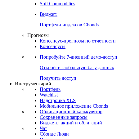
Commodities
Soft Commodities
Виджет:
Портфели индексов Cbonds
Прогнозы
Консенсус-прогнозы по отчетности
Консенсусы
Попробуйте
7-дневный
демо-доступ
Откройте глобальную базу данных
Получить доступ
Инструментарий
Портфель
Watchlist
Надстройка XLS
Мобильное приложение Cbonds
Облигационный калькулятор
Сохраненные запросы
Виджеты акций и облигаций
Чат