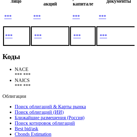
Связанное
Подтверждающи
обыкновенных
уставном
лицо
документы
акций
капитале
***
***
***
***
***
***
***
***
Коды
NACE
*** ***
NAICS
*** ***
Облигации
Поиск облигаций & Карты рынка
Поиск облигаций (ИИ)
Ближайшие размещения (Россия)
Поиск котировок облигаций
Best bid/ask