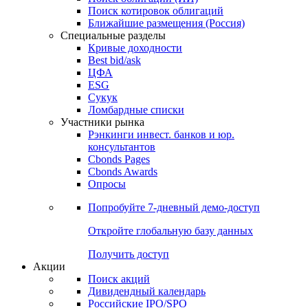
Поиск облигаций (ИИ)
Поиск котировок облигаций
Ближайшие размещения (Россия)
Специальные разделы
Кривые доходности
Best bid/ask
ЦФА
ESG
Сукук
Ломбардные списки
Участники рынка
Рэнкинги инвест. банков и юр.
консультантов
Cbonds Pages
Cbonds Awards
Опросы
Попробуйте
7-дневный
демо-доступ
Откройте глобальную базу данных
Получить доступ
Акции
Поиск акций
Дивидендный календарь