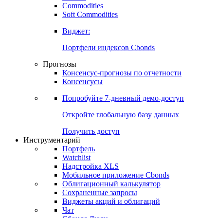
Commodities
Золото
Нефть
Бензин
Commodities
Soft Commodities
Виджет:
Портфели индексов Cbonds
Прогнозы
Консенсус-прогнозы по отчетности
Консенсусы
Попробуйте
7-дневный
демо-доступ
Откройте глобальную базу данных
Получить доступ
Инструментарий
Портфель
Watchlist
Надстройка XLS
Мобильное приложение Cbonds
Облигационный калькулятор