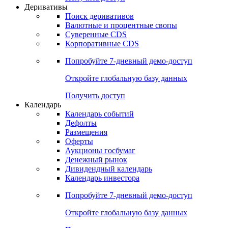
Откройте глобальную базу данных
Получить доступ
Деривативы
Поиск деривативов
Валютные и процентные свопы
Суверенные CDS
Корпоративные CDS
Попробуйте
7-дневный
демо-доступ
Откройте глобальную базу данных
Получить доступ
Календарь
Календарь событий
Дефолты
Размещения
Оферты
Аукционы госбумаг
Денежный рынок
Дивидендный календарь
Календарь инвестора