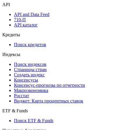
Watchlist
Виджеты акций и облигаций
Мобильное приложение Cbonds
API
API and Data Feed
710-П
API каталог
Кредиты
Поиск кредитов
Индексы
Поиск индексов
Страницы стран
Создать индекс
Консенсусы
Консенсус-прогнозы по отчетности
Макроэкономика
Росстат
Виджет: Карта процентных ставок