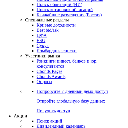
Облигации
Поиски
Поиск облигаций & Карты рынка
Поиск облигаций (ИИ)
Поиск котировок облигаций
Ближайшие размещения (Россия)
Специальные разделы
Кривые доходности
Best bid/ask
ЦФА
ESG
Сукук
Ломбардные списки
Участники рынка
Рэнкинги инвест. банков и юр.
консультантов
Cbonds Pages
Cbonds Awards
Опросы
Попробуйте
7-дневный
демо-доступ
Откройте глобальную базу данных