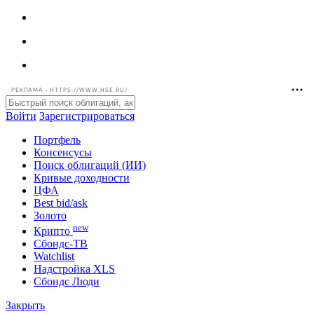
РЕКЛАМА • HTTPS://WWW.HSE.RU/
Войти
Зарегистрироваться
Портфель
Консенсусы
Поиск облигаций (ИИ)
Кривые доходности
ЦФА
Best bid/ask
Золото
new
Крипто
Сбондс-ТВ
Watchlist