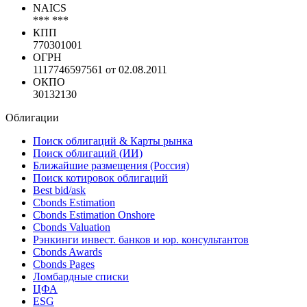
ИНН
7703749117
NACE
*** ***
NAICS
*** ***
КПП
770301001
ОГРН
1117746597561 от 02.08.2011
ОКПО
30132130
Облигации
Поиск облигаций & Карты рынка
Поиск облигаций (ИИ)
Ближайшие размещения (Россия)
Поиск котировок облигаций
Best bid/ask
Cbonds Estimation
Cbonds Estimation Onshore
Cbonds Valuation
Рэнкинги инвест. банков и юр. консультантов
Cbonds Awards