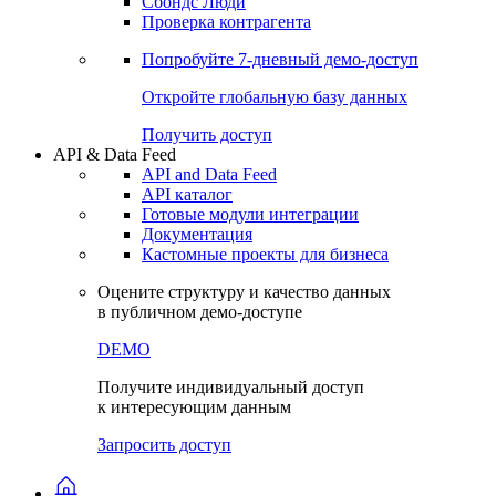
Сохраненные запросы
Виджеты акций и облигаций
Чат
Сбондс Люди
Проверка контрагента
Попробуйте
7-дневный
демо-доступ
Откройте глобальную базу данных
Получить доступ
API & Data Feed
API and Data Feed
API каталог
Готовые модули интеграции
Документация
Кастомные проекты для бизнеса
Оцените структуру и качество данных
в публичном демо-доступе
DEMO
Получите индивидуальный доступ
к интересующим данным