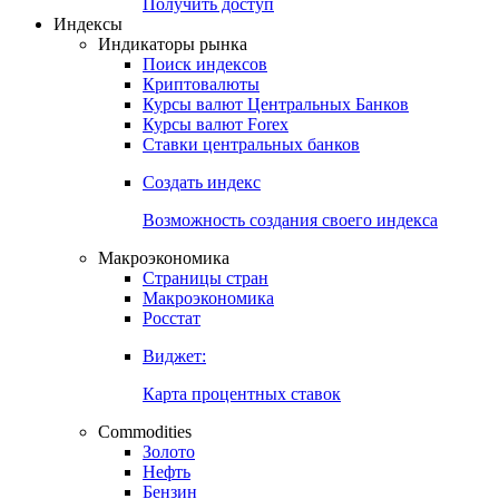
Попробуйте
7-дневный
демо-доступ
Откройте глобальную базу данных
Получить доступ
Индексы
Индикаторы рынка
Поиск индексов
Криптовалюты
Курсы валют Центральных Банков
Курсы валют Forex
Ставки центральных банков
Создать индекс
Возможность создания своего индекса
Макроэкономика
Страницы стран
Макроэкономика
Росстат
Виджет:
Карта процентных ставок