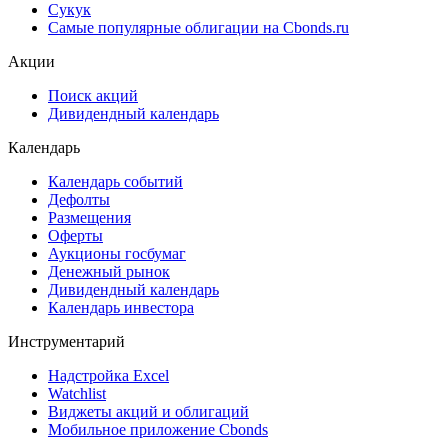
Cbonds Pages
Ломбардные списки
ЦФА
ESG
Сукук
Самые популярные облигации на Cbonds.ru
Акции
Поиск акций
Дивидендный календарь
Календарь
Календарь событий
Дефолты
Размещения
Оферты
Аукционы госбумаг
Денежный рынок
Дивидендный календарь
Календарь инвестора
Инструментарий
Надстройка Excel