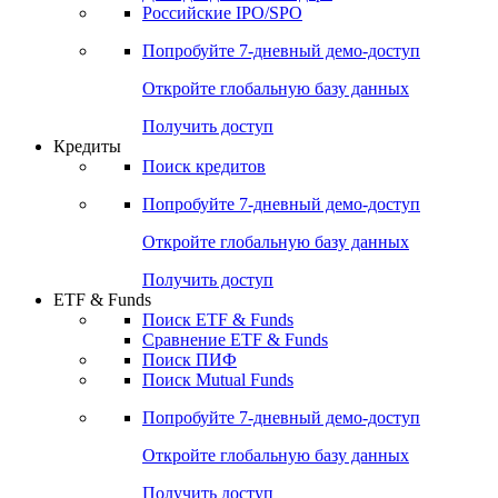
Получить доступ
Акции
Поиск акций
Дивидендный календарь
Российские IPO/SPO
Попробуйте
7-дневный
демо-доступ
Откройте глобальную базу данных
Получить доступ
Кредиты
Поиск кредитов
Попробуйте
7-дневный
демо-доступ
Откройте глобальную базу данных
Получить доступ
ETF & Funds
Поиск ETF & Funds
Сравнение ETF & Funds
Поиск ПИФ
Поиск Mutual Funds
Попробуйте
7-дневный
демо-доступ