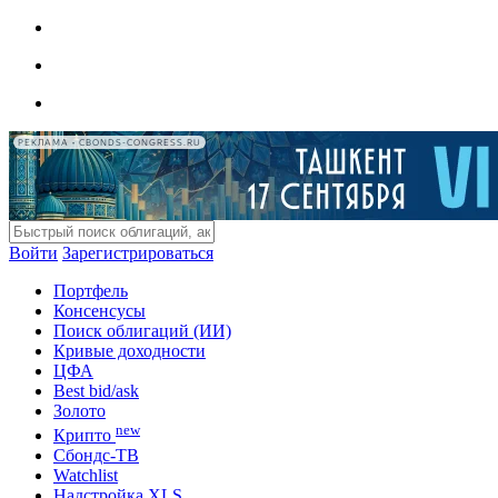
РЕКЛАМА • CBONDS-CONGRESS.RU
Войти
Зарегистрироваться
Портфель
Консенсусы
Поиск облигаций (ИИ)
Кривые доходности
ЦФА
Best bid/ask
Золото
new
Крипто
Сбондс-ТВ
Watchlist
Надстройка XLS