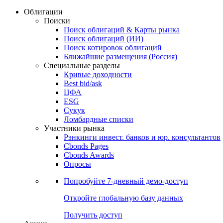
Облигации
Поиски
Поиск облигаций & Карты рынка
Поиск облигаций (ИИ)
Поиск котировок облигаций
Ближайшие размещения (Россия)
Специальные разделы
Кривые доходности
Best bid/ask
ЦФА
ESG
Сукук
Ломбардные списки
Участники рынка
Рэнкинги инвест. банков и юр. консультантов
Cbonds Pages
Cbonds Awards
Опросы
Попробуйте
7-дневный
демо-доступ
Откройте глобальную базу данных
Получить доступ