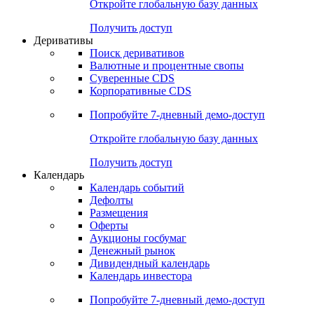
Откройте глобальную базу данных
Получить доступ
Деривативы
Поиск деривативов
Валютные и процентные свопы
Суверенные CDS
Корпоративные CDS
Попробуйте
7-дневный
демо-доступ
Откройте глобальную базу данных
Получить доступ
Календарь
Календарь событий
Дефолты
Размещения
Оферты
Аукционы госбумаг
Денежный рынок
Дивидендный календарь
Календарь инвестора
Попробуйте
7-дневный
демо-доступ