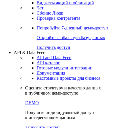
Виджеты акций и облигаций
Чат
Сбондс Люди
Проверка контрагента
Попробуйте
7-дневный
демо-доступ
Откройте глобальную базу данных
Получить доступ
API & Data Feed
API and Data Feed
API каталог
Готовые модули интеграции
Документация
Кастомные проекты для бизнеса
Оцените структуру и качество данных
в публичном демо-доступе
DEMO
Получите индивидуальный доступ
к интересующим данным
Запросить доступ