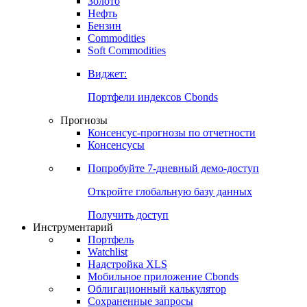
Золото
Нефть
Бензин
Commodities
Soft Commodities
Виджет:
Портфели индексов Cbonds
Прогнозы
Консенсус-прогнозы по отчетности
Консенсусы
Попробуйте
7-дневный
демо-доступ
Откройте глобальную базу данных
Получить доступ
Инструментарий
Портфель
Watchlist
Надстройка XLS
Мобильное приложение Cbonds
Облигационный калькулятор
Сохраненные запросы