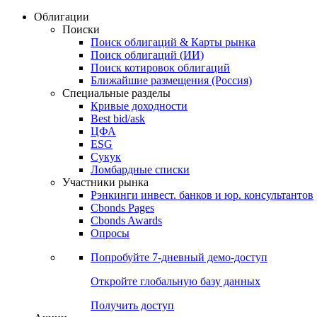
Облигации
Поиски
Поиск облигаций & Карты рынка
Поиск облигаций (ИИ)
Поиск котировок облигаций
Ближайшие размещения (Россия)
Специальные разделы
Кривые доходности
Best bid/ask
ЦФА
ESG
Сукук
Ломбардные списки
Участники рынка
Рэнкинги инвест. банков и юр. консультантов
Cbonds Pages
Cbonds Awards
Опросы
Попробуйте
7-дневный
демо-доступ
Откройте глобальную базу данных
Получить доступ