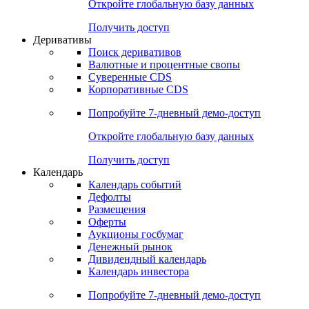
Откройте глобальную базу данных
Получить доступ
Деривативы
Поиск деривативов
Валютные и процентные свопы
Суверенные CDS
Корпоративные CDS
Попробуйте
7-дневный
демо-доступ
Откройте глобальную базу данных
Получить доступ
Календарь
Календарь событий
Дефолты
Размещения
Оферты
Аукционы госбумаг
Денежный рынок
Дивидендный календарь
Календарь инвестора
Попробуйте
7-дневный
демо-доступ