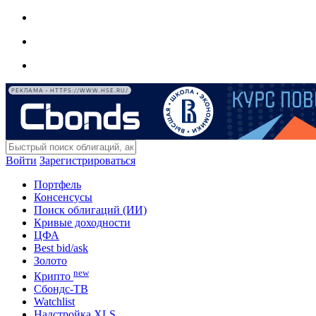
РЕКЛАМА • HTTPS://WWW.HSE.RU/
Войти
Зарегистрироваться
Портфель
Консенсусы
Поиск облигаций (ИИ)
Кривые доходности
ЦФА
Best bid/ask
Золото
new
Крипто
Сбондс-ТВ
Watchlist
Надстройка XLS