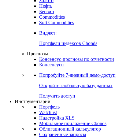
Золото
Нефть
Бензин
Commodities
Soft Commodities
Виджет:
Портфели индексов Cbonds
Прогнозы
Консенсус-прогнозы по отчетности
Консенсусы
Попробуйте
7-дневный
демо-доступ
Откройте глобальную базу данных
Получить доступ
Инструментарий
Портфель
Watchlist
Надстройка XLS
Мобильное приложение Cbonds
Облигационный калькулятор
Сохраненные запросы