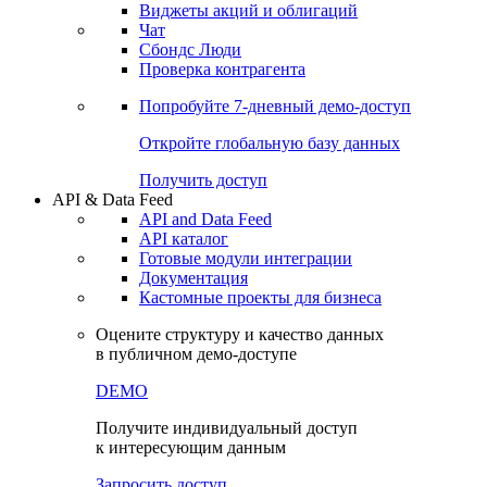
Виджеты акций и облигаций
Чат
Сбондс Люди
Проверка контрагента
Попробуйте
7-дневный
демо-доступ
Откройте глобальную базу данных
Получить доступ
API & Data Feed
API and Data Feed
API каталог
Готовые модули интеграции
Документация
Кастомные проекты для бизнеса
Оцените структуру и качество данных
в публичном демо-доступе
DEMO
Получите индивидуальный доступ
к интересующим данным
Запросить доступ