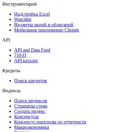
Инструментарий
Надстройка Excel
Watchlist
Виджеты акций и облигаций
Мобильное приложение Cbonds
API
API and Data Feed
710-П
API каталог
Кредиты
Поиск кредитов
Индексы
Поиск индексов
Страницы стран
Создать индекс
Консенсусы
Консенсус-прогнозы по отчетности
Макроэкономика