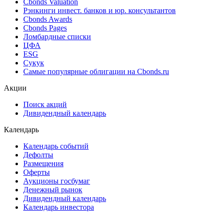
Cbonds Valuation
Рэнкинги инвест. банков и юр. консультантов
Cbonds Awards
Cbonds Pages
Ломбардные списки
ЦФА
ESG
Сукук
Самые популярные облигации на Cbonds.ru
Акции
Поиск акций
Дивидендный календарь
Календарь
Календарь событий
Дефолты
Размещения
Оферты
Аукционы госбумаг
Денежный рынок
Дивидендный календарь
Календарь инвестора