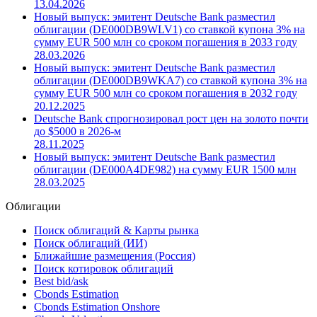
13.04.2026
Новый выпуск: эмитент Deutsche Bank разместил
облигации (DE000DB9WLV1) со ставкой купона 3% на
сумму EUR 500 млн со сроком погашения в 2033 году
28.03.2026
Новый выпуск: эмитент Deutsche Bank разместил
облигации (DE000DB9WKA7) со ставкой купона 3% на
сумму EUR 500 млн со сроком погашения в 2032 году
20.12.2025
Deutsche Bank спрогнозировал рост цен на золото почти
до $5000 в 2026-м
28.11.2025
Новый выпуск: эмитент Deutsche Bank разместил
облигации (DE000A4DE982) на сумму EUR 1500 млн
28.03.2025
Облигации
Поиск облигаций & Карты рынка
Поиск облигаций (ИИ)
Ближайшие размещения (Россия)
Поиск котировок облигаций
Best bid/ask
Cbonds Estimation
Cbonds Estimation Onshore