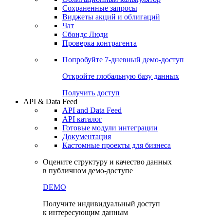
Сохраненные запросы
Виджеты акций и облигаций
Чат
Сбондс Люди
Проверка контрагента
Попробуйте
7-дневный
демо-доступ
Откройте глобальную базу данных
Получить доступ
API & Data Feed
API and Data Feed
API каталог
Готовые модули интеграции
Документация
Кастомные проекты для бизнеса
Оцените структуру и качество данных
в публичном демо-доступе
DEMO
Получите индивидуальный доступ
к интересующим данным