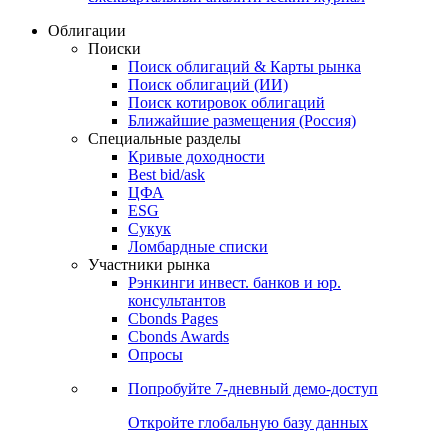
Облигации
Поиски
Поиск облигаций & Карты рынка
Поиск облигаций (ИИ)
Поиск котировок облигаций
Ближайшие размещения (Россия)
Специальные разделы
Кривые доходности
Best bid/ask
ЦФА
ESG
Сукук
Ломбардные списки
Участники рынка
Рэнкинги инвест. банков и юр.
консультантов
Cbonds Pages
Cbonds Awards
Опросы
Попробуйте
7-дневный
демо-доступ
Откройте глобальную базу данных