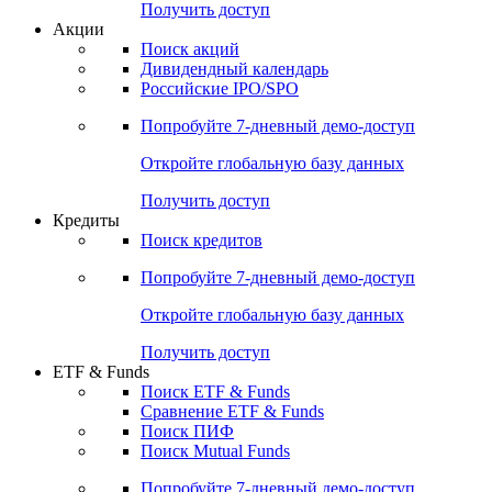
Получить доступ
Акции
Поиск акций
Дивидендный календарь
Российские IPO/SPO
Попробуйте
7-дневный
демо-доступ
Откройте глобальную базу данных
Получить доступ
Кредиты
Поиск кредитов
Попробуйте
7-дневный
демо-доступ
Откройте глобальную базу данных
Получить доступ
ETF & Funds
Поиск ETF & Funds
Сравнение ETF & Funds
Поиск ПИФ
Поиск Mutual Funds
Попробуйте
7-дневный
демо-доступ