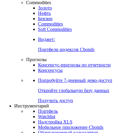
Commodities
Золото
Нефть
Бензин
Commodities
Soft Commodities
Виджет:
Портфели индексов Cbonds
Прогнозы
Консенсус-прогнозы по отчетности
Консенсусы
Попробуйте
7-дневный
демо-доступ
Откройте глобальную базу данных
Получить доступ
Инструментарий
Портфель
Watchlist
Надстройка XLS
Мобильное приложение Cbonds
Облигационный калькулятор