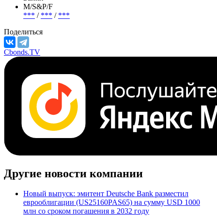
М/S&P/F
***
/
***
/
***
Поделиться
Cbonds.TV
Другие новости компании
Новый выпуск: эмитент Deutsche Bank разместил
еврооблигации (US25160PAS65) на сумму USD 1000
млн со сроком погашения в 2032 году