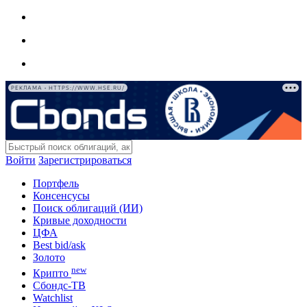
РЕКЛАМА • HTTPS://WWW.HSE.RU/
Войти
Зарегистрироваться
Портфель
Консенсусы
Поиск облигаций (ИИ)
Кривые доходности
ЦФА
Best bid/ask
Золото
new
Крипто
Сбондс-ТВ
Watchlist