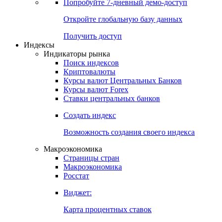
Попробуйте
7-дневный
демо-доступ
Откройте глобальную базу данных
Получить доступ
Индексы
Индикаторы рынка
Поиск индексов
Криптовалюты
Курсы валют Центральных Банков
Курсы валют Forex
Ставки центральных банков
Создать индекс
Возможность создания своего индекса
Макроэкономика
Страницы стран
Макроэкономика
Росстат
Виджет:
Карта процентных ставок