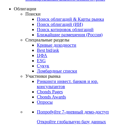
Облигации
Поиски
Поиск облигаций & Карты рынка
Поиск облигаций (ИИ)
Поиск котировок облигаций
Ближайшие размещения (Россия)
Специальные разделы
Кривые доходности
Best bid/ask
ЦФА
ESG
Сукук
Ломбардные списки
Участники рынка
Рэнкинги инвест. банков и юр.
консультантов
Cbonds Pages
Cbonds Awards
Опросы
Попробуйте
7-дневный
демо-доступ
Откройте глобальную базу данных