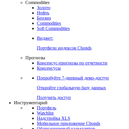
Commodities
Золото
Нефть
Бензин
Commodities
Soft Commodities
Виджет:
Портфели индексов Cbonds
Прогнозы
Консенсус-прогнозы по отчетности
Консенсусы
Попробуйте
7-дневный
демо-доступ
Откройте глобальную базу данных
Получить доступ
Инструментарий
Портфель
Watchlist
Надстройка XLS
Мобильное приложение Cbonds
Облигационный калькулятор