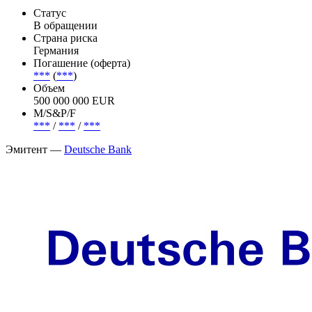
Статус
В обращении
Страна риска
Германия
Погашение (оферта)
***
(
***
)
Объем
500 000 000 EUR
М/S&P/F
***
/
***
/
***
Эмитент —
Deutsche Bank