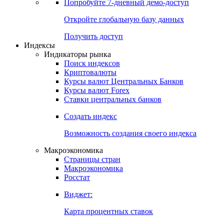
Попробуйте
7-дневный
демо-доступ
Откройте глобальную базу данных
Получить доступ
Индексы
Индикаторы рынка
Поиск индексов
Криптовалюты
Курсы валют Центральных Банков
Курсы валют Forex
Ставки центральных банков
Создать индекс
Возможность создания своего индекса
Макроэкономика
Страницы стран
Макроэкономика
Росстат
Виджет:
Карта процентных ставок