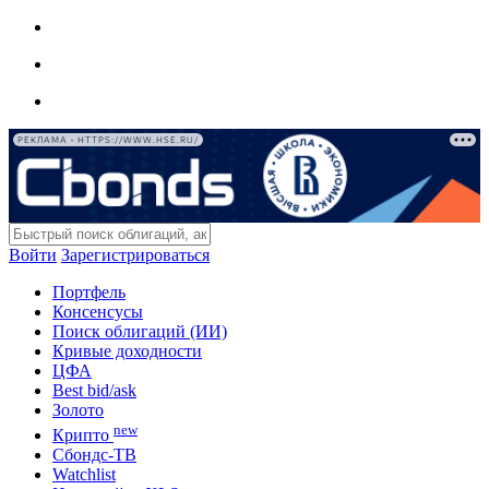
РЕКЛАМА • HTTPS://WWW.HSE.RU/
Войти
Зарегистрироваться
Портфель
Консенсусы
Поиск облигаций (ИИ)
Кривые доходности
ЦФА
Best bid/ask
Золото
new
Крипто
Сбондс-ТВ
Watchlist