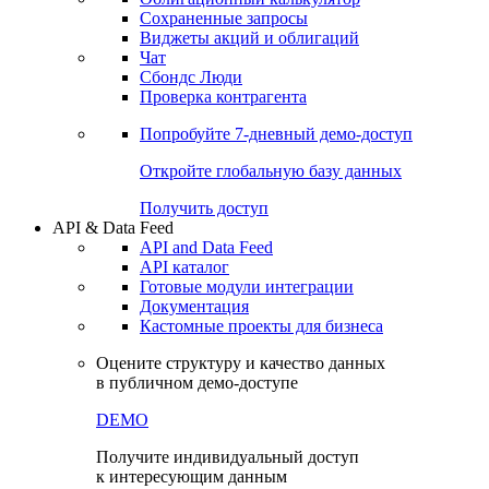
Сохраненные запросы
Виджеты акций и облигаций
Чат
Сбондс Люди
Проверка контрагента
Попробуйте
7-дневный
демо-доступ
Откройте глобальную базу данных
Получить доступ
API & Data Feed
API and Data Feed
API каталог
Готовые модули интеграции
Документация
Кастомные проекты для бизнеса
Оцените структуру и качество данных
в публичном демо-доступе
DEMO
Получите индивидуальный доступ
к интересующим данным