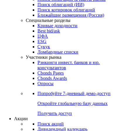
Поиск облигаций (ИИ)
Поиск котировок облигаций
Ближайшие размещения (Россия)
Специальные разделы
Кривые доходности
Best bid/ask
ЦФА
ESG
Сукук
Ломбардные списки
Участники рынка
Рэнкинги инвест. банков и юр.
консультантов
Cbonds Pages
Cbonds Awards
Опросы
Попробуйте
7-дневный
демо-доступ
Откройте глобальную базу данных
Получить доступ
Акции
Поиск акций
Дивидендный календарь