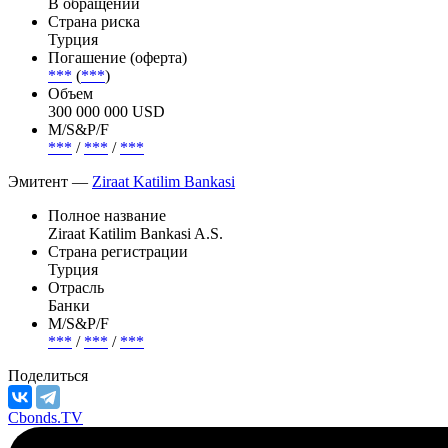
В обращении
Страна риска
Турция
Погашение (оферта)
***
(
***
)
Объем
300 000 000 USD
М/S&P/F
***
/
***
/
***
Эмитент —
Ziraat Katilim Bankasi
Полное название
Ziraat Katilim Bankasi A.S.
Страна регистрации
Турция
Отрасль
Банки
М/S&P/F
***
/
***
/
***
Поделиться
Cbonds.TV