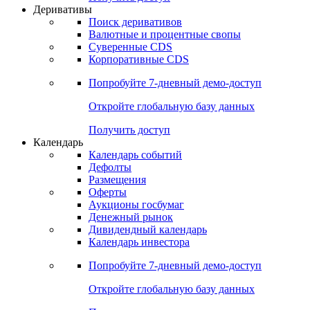
Деривативы
Поиск деривативов
Валютные и процентные свопы
Суверенные CDS
Корпоративные CDS
Попробуйте
7-дневный
демо-доступ
Откройте глобальную базу данных
Получить доступ
Календарь
Календарь событий
Дефолты
Размещения
Оферты
Аукционы госбумаг
Денежный рынок
Дивидендный календарь
Календарь инвестора
Попробуйте
7-дневный
демо-доступ
Откройте глобальную базу данных