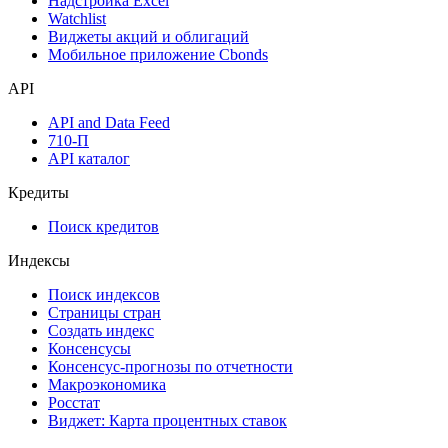
Надстройка Excel
Watchlist
Виджеты акций и облигаций
Мобильное приложение Cbonds
API
API and Data Feed
710-П
API каталог
Кредиты
Поиск кредитов
Индексы
Поиск индексов
Страницы стран
Создать индекс
Консенсусы
Консенсус-прогнозы по отчетности
Макроэкономика
Росстат
Виджет: Карта процентных ставок