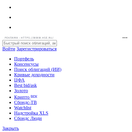
РЕКЛАМА • HTTPS://WWW.HSE.RU/
Войти
Зарегистрироваться
Портфель
Консенсусы
Поиск облигаций (ИИ)
Кривые доходности
ЦФА
Best bid/ask
Золото
new
Крипто
Сбондс-ТВ
Watchlist
Надстройка XLS
Сбондс Люди
Закрыть