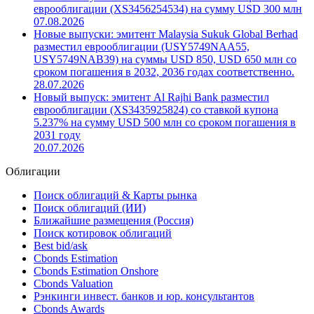
еврооблигации (XS3456254534) на сумму USD 300 млн
07.08.2026
Новые выпуски: эмитент Malaysia Sukuk Global Berhad
разместил еврооблигации (USY5749NAA55,
USY5749NAB39) на суммы USD 850, USD 650 млн со
сроком погашения в 2032, 2036 годах соответственно.
28.07.2026
Новый выпуск: эмитент Al Rajhi Bank разместил
еврооблигации (XS3435925824) со ставкой купона
5.237% на сумму USD 500 млн со сроком погашения в
2031 году
20.07.2026
Облигации
Поиск облигаций & Карты рынка
Поиск облигаций (ИИ)
Ближайшие размещения (Россия)
Поиск котировок облигаций
Best bid/ask
Cbonds Estimation
Cbonds Estimation Onshore
Cbonds Valuation
Рэнкинги инвест. банков и юр. консультантов
Cbonds Awards