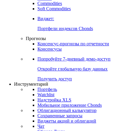
Commodities
Soft Commodities
Виджет:
Портфели индексов Cbonds
Прогнозы
Консенсус-прогнозы по отчетности
Консенсусы
Попробуйте
7-дневный
демо-доступ
Откройте глобальную базу данных
Получить доступ
Инструментарий
Портфель
Watchlist
Надстройка XLS
Мобильное приложение Cbonds
Облигационный калькулятор
Сохраненные запросы
Виджеты акций и облигаций
Чат