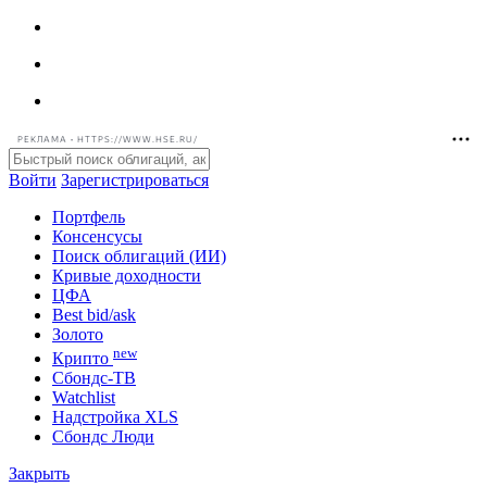
РЕКЛАМА • HTTPS://WWW.HSE.RU/
Войти
Зарегистрироваться
Портфель
Консенсусы
Поиск облигаций (ИИ)
Кривые доходности
ЦФА
Best bid/ask
Золото
new
Крипто
Сбондс-ТВ
Watchlist