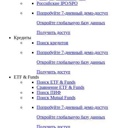
Получить доступ
Акции
Поиск акций
Дивидендный календарь
Российские IPO/SPO
Попробуйте
7-дневный
демо-доступ
Откройте глобальную базу данных
Получить доступ
Кредиты
Поиск кредитов
Попробуйте
7-дневный
демо-доступ
Откройте глобальную базу данных
Получить доступ
ETF & Funds
Поиск ETF & Funds
Сравнение ETF & Funds
Поиск ПИФ
Поиск Mutual Funds
Попробуйте
7-дневный
демо-доступ