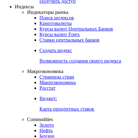
Попробуйте
7-дневный
демо-доступ
Откройте глобальную базу данных
Получить доступ
Индексы
Индикаторы рынка
Поиск индексов
Криптовалюты
Курсы валют Центральных Банков
Курсы валют Forex
Ставки центральных банков
Создать индекс
Возможность создания своего индекса
Макроэкономика
Страницы стран
Макроэкономика
Росстат
Виджет:
Карта процентных ставок