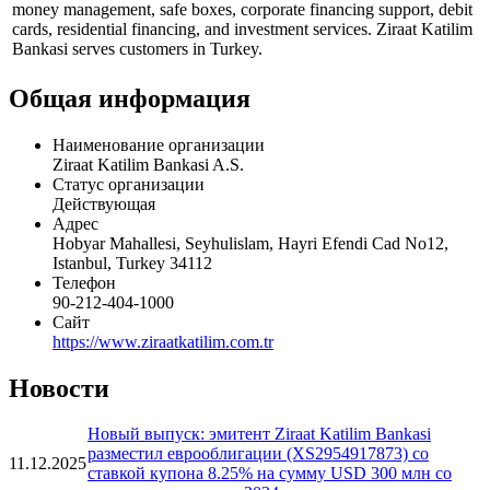
Ziraat Katilim Bankasi operates as a bank. The bank offers services
and products, including cash and non-cash loans, current accounts,
money management, safe boxes, corporate financing support, debit
cards, residential financing, and investment services. Ziraat Katilim
Bankasi serves customers in Turkey.
Общая информация
Наименование организации
Ziraat Katilim Bankasi A.S.
Статус организации
Действующая
Адрес
Hobyar Mahallesi, Seyhulislam, Hayri Efendi Cad No12,
Istanbul, Turkey 34112
Телефон
90-212-404-1000
Сайт
https://www.ziraatkatilim.com.tr
Новости