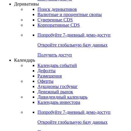
Откройте глобальную базу данных
Получить доступ
Деривативы
Поиск деривативов
Валютные и процентные свопы
Суверенные CDS
Корпоративные CDS
Попробуйте
7-дневный
демо-доступ
Откройте глобальную базу данных
Получить доступ
Календарь
Календарь событий
Дефолты
Размещения
Оферты
Аукционы госбумаг
Денежный рынок
Дивидендный календарь
Календарь инвестора