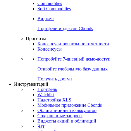
Commodities
Золото
Нефть
Бензин
Commodities
Soft Commodities
Виджет:
Портфели индексов Cbonds
Прогнозы
Консенсус-прогнозы по отчетности
Консенсусы
Попробуйте
7-дневный
демо-доступ
Откройте глобальную базу данных
Получить доступ
Инструментарий
Портфель
Watchlist
Надстройка XLS
Мобильное приложение Cbonds
Облигационный калькулятор