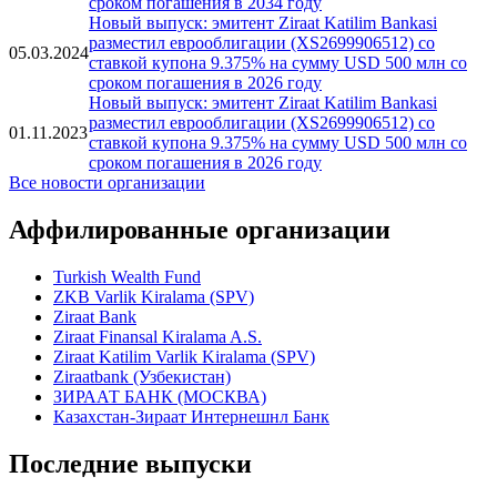
Новый выпуск: эмитент Ziraat Katilim Bankasi
разместил еврооблигации (XS2954917873) со
11.12.2025
ставкой купона 8.25% на сумму USD 300 млн со
сроком погашения в 2034 году
Новый выпуск: эмитент Ziraat Katilim Bankasi
разместил еврооблигации (XS2699906512) со
05.03.2024
ставкой купона 9.375% на сумму USD 500 млн со
сроком погашения в 2026 году
Новый выпуск: эмитент Ziraat Katilim Bankasi
разместил еврооблигации (XS2699906512) со
01.11.2023
ставкой купона 9.375% на сумму USD 500 млн со
сроком погашения в 2026 году
Все новости организации
Аффилированные организации
Turkish Wealth Fund
ZKB Varlik Kiralama (SPV)
Ziraat Bank
Ziraat Finansal Kiralama A.S.
Ziraat Katilim Varlik Kiralama (SPV)
Ziraatbank (Узбекистан)
ЗИРААТ БАНК (МОСКВА)
Казахстан-Зираат Интернешнл Банк