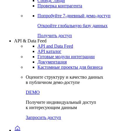
Сохраненные запросы
Виджеты акций и облигаций
Чат
Сбондс Люди
Проверка контрагента
Попробуйте
7-дневный
демо-доступ
Откройте глобальную базу данных
Получить доступ
API & Data Feed
API and Data Feed
API каталог
Готовые модули интеграции
Документация
Кастомные проекты для бизнеса
Оцените структуру и качество данных
в публичном демо-доступе
DEMO
Получите индивидуальный доступ
к интересующим данным