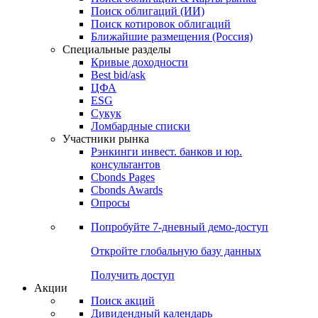
Облигации
Поиски
Поиск облигаций & Карты рынка
Поиск облигаций (ИИ)
Поиск котировок облигаций
Ближайшие размещения (Россия)
Специальные разделы
Кривые доходности
Best bid/ask
ЦФА
ESG
Сукук
Ломбардные списки
Участники рынка
Рэнкинги инвест. банков и юр.
консультантов
Cbonds Pages
Cbonds Awards
Опросы
Попробуйте
7-дневный
демо-доступ
Откройте глобальную базу данных