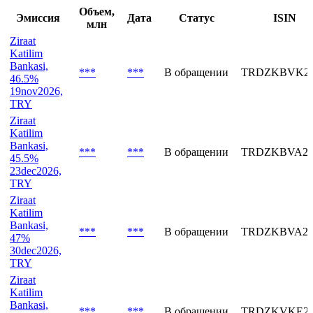
Последние выпуски
Объем,
Эмиссия
Дата
Статус
ISIN
млн
Ziraat
Katilim
Bankasi,
***
***
В обращении
TRDZKBVK26
46.5%
19nov2026,
TRY
Ziraat
Katilim
Bankasi,
***
***
В обращении
TRDZKBVA26
45.5%
23dec2026,
TRY
Ziraat
Katilim
Bankasi,
***
***
В обращении
TRDZKBVA26
47%
30dec2026,
TRY