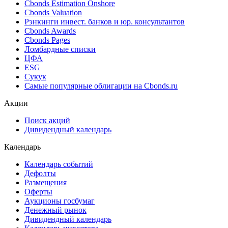
Cbonds Estimation Onshore
Cbonds Valuation
Рэнкинги инвест. банков и юр. консультантов
Cbonds Awards
Cbonds Pages
Ломбардные списки
ЦФА
ESG
Сукук
Самые популярные облигации на Cbonds.ru
Акции
Поиск акций
Дивидендный календарь
Календарь
Календарь событий
Дефолты
Размещения
Оферты
Аукционы госбумаг
Денежный рынок
Дивидендный календарь