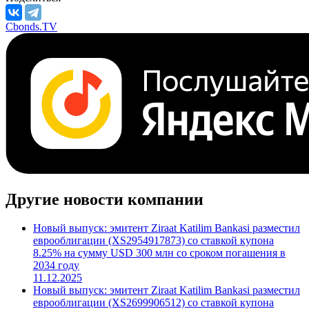
Cbonds.TV
Другие новости компании
Новый выпуск: эмитент Ziraat Katilim Bankasi разместил
еврооблигации (XS2954917873) со ставкой купона
8.25% на сумму USD 300 млн со сроком погашения в
2034 году
11.12.2025
Новый выпуск: эмитент Ziraat Katilim Bankasi разместил
еврооблигации (XS2699906512) со ставкой купона