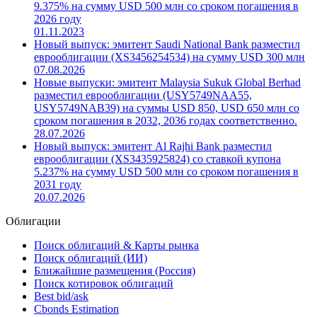
9.375% на сумму USD 500 млн со сроком погашения в
2026 году
01.11.2023
Новый выпуск: эмитент Saudi National Bank разместил
еврооблигации (XS3456254534) на сумму USD 300 млн
07.08.2026
Новые выпуски: эмитент Malaysia Sukuk Global Berhad
разместил еврооблигации (USY5749NAA55,
USY5749NAB39) на суммы USD 850, USD 650 млн со
сроком погашения в 2032, 2036 годах соответственно.
28.07.2026
Новый выпуск: эмитент Al Rajhi Bank разместил
еврооблигации (XS3435925824) со ставкой купона
5.237% на сумму USD 500 млн со сроком погашения в
2031 году
20.07.2026
Облигации
Поиск облигаций & Карты рынка
Поиск облигаций (ИИ)
Ближайшие размещения (Россия)
Поиск котировок облигаций
Best bid/ask
Cbonds Estimation