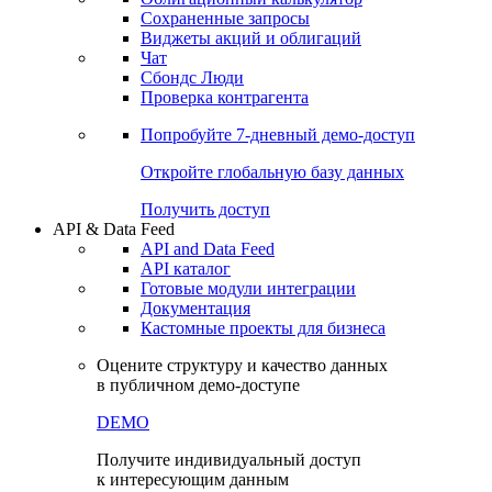
Сохраненные запросы
Виджеты акций и облигаций
Чат
Сбондс Люди
Проверка контрагента
Попробуйте
7-дневный
демо-доступ
Откройте глобальную базу данных
Получить доступ
API & Data Feed
API and Data Feed
API каталог
Готовые модули интеграции
Документация
Кастомные проекты для бизнеса
Оцените структуру и качество данных
в публичном демо-доступе
DEMO
Получите индивидуальный доступ
к интересующим данным