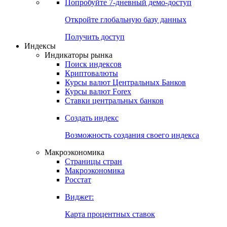
Попробуйте
7-дневный
демо-доступ
Откройте глобальную базу данных
Получить доступ
Индексы
Индикаторы рынка
Поиск индексов
Криптовалюты
Курсы валют Центральных Банков
Курсы валют Forex
Ставки центральных банков
Создать индекс
Возможность создания своего индекса
Макроэкономика
Страницы стран
Макроэкономика
Росстат
Виджет:
Карта процентных ставок