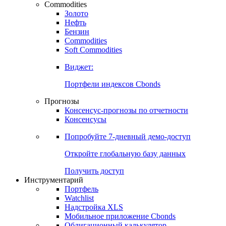
Commodities
Золото
Нефть
Бензин
Commodities
Soft Commodities
Виджет:
Портфели индексов Cbonds
Прогнозы
Консенсус-прогнозы по отчетности
Консенсусы
Попробуйте
7-дневный
демо-доступ
Откройте глобальную базу данных
Получить доступ
Инструментарий
Портфель
Watchlist
Надстройка XLS
Мобильное приложение Cbonds
Облигационный калькулятор