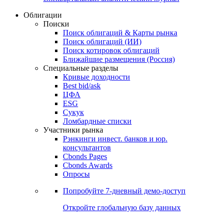
Облигации
Поиски
Поиск облигаций & Карты рынка
Поиск облигаций (ИИ)
Поиск котировок облигаций
Ближайшие размещения (Россия)
Специальные разделы
Кривые доходности
Best bid/ask
ЦФА
ESG
Сукук
Ломбардные списки
Участники рынка
Рэнкинги инвест. банков и юр.
консультантов
Cbonds Pages
Cbonds Awards
Опросы
Попробуйте
7-дневный
демо-доступ
Откройте глобальную базу данных