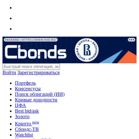
РЕКЛАМА • HTTPS://WWW.HSE.RU/
Войти
Зарегистрироваться
Портфель
Консенсусы
Поиск облигаций (ИИ)
Кривые доходности
ЦФА
Best bid/ask
Золото
new
Крипто
Сбондс-ТВ
Watchlist