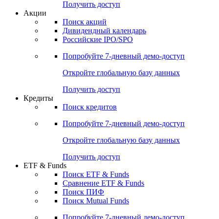
Получить доступ
Акции
Поиск акций
Дивидендный календарь
Российские IPO/SPO
Попробуйте
7-дневный
демо-доступ
Откройте глобальную базу данных
Получить доступ
Кредиты
Поиск кредитов
Попробуйте
7-дневный
демо-доступ
Откройте глобальную базу данных
Получить доступ
ETF & Funds
Поиск ETF & Funds
Сравнение ETF & Funds
Поиск ПИФ
Поиск Mutual Funds
Попробуйте
7-дневный
демо-доступ