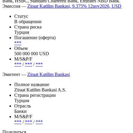
Bank, HSBC, Standard Chartered Bank, Emirates NBD Bank.
Эмиссия —
Ziraat Katilim Bankasi, 9.375% 12nov2026, USD
Статус
В обращении
Страна риска
Турция
Погашение (оферта)
***
Объем
500 000 000 USD
М/S&P/F
***
/
***
/
***
Эмитент —
Ziraat Katilim Bankasi
Полное название
Ziraat Katilim Bankasi A.S.
Страна регистрации
Турция
Отрасль
Банки
М/S&P/F
***
/
***
/
***
Поделиться