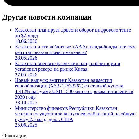
Другие новости компании
Казахстан планирует довести оборот цифрового тенге
до $2 млрд
18.06.2026
Казахстан и его дебютные «ААА» панда-бонды: почему
рейтинг оказался максимальным?
28.05.2026
Казахстан впервые разместил панда-облигации и
установил рекорд на рынке Китая
27.05.2026
Новый выпуск: эмитент Казахстан разместил
еврооблигации (XS3212533262) со ставкой купона
4.412% на сумму USD 1500 млн со сроком погашения в
2030 году
23.10.2025
Министерство финансов Республики Казахстан
успешно осуществило выпуск еврооблигаций на общую
сумму 2,5 млрд долл. США
25.06.2025
Облигации