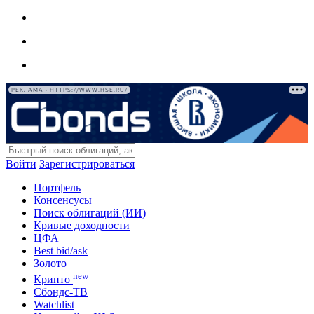
РЕКЛАМА • HTTPS://WWW.HSE.RU/
Войти
Зарегистрироваться
Портфель
Консенсусы
Поиск облигаций (ИИ)
Кривые доходности
ЦФА
Best bid/ask
Золото
new
Крипто
Сбондс-ТВ
Watchlist