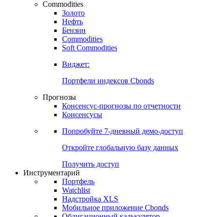
Commodities
Золото
Нефть
Бензин
Commodities
Soft Commodities
Виджет:
Портфели индексов Cbonds
Прогнозы
Консенсус-прогнозы по отчетности
Консенсусы
Попробуйте
7-дневный
демо-доступ
Откройте глобальную базу данных
Получить доступ
Инструментарий
Портфель
Watchlist
Надстройка XLS
Мобильное приложение Cbonds
Облигационный калькулятор