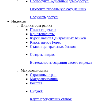
Попробуйте
7-дневный
демо-доступ
Откройте глобальную базу данных
Получить доступ
Индексы
Индикаторы рынка
Поиск индексов
Криптовалюты
Курсы валют Центральных Банков
Курсы валют Forex
Ставки центральных банков
Создать индекс
Возможность создания своего индекса
Макроэкономика
Страницы стран
Макроэкономика
Росстат
Виджет:
Карта процентных ставок