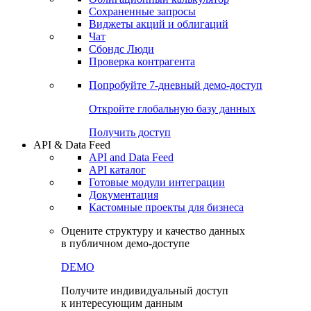
Сохраненные запросы
Виджеты акций и облигаций
Чат
Сбондс Люди
Проверка контрагента
Попробуйте
7-дневный
демо-доступ
Откройте глобальную базу данных
Получить доступ
API & Data Feed
API and Data Feed
API каталог
Готовые модули интеграции
Документация
Кастомные проекты для бизнеса
Оцените структуру и качество данных
в публичном демо-доступе
DEMO
Получите индивидуальный доступ
к интересующим данным