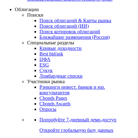
Облигации
Поиски
Поиск облигаций & Карты рынка
Поиск облигаций (ИИ)
Поиск котировок облигаций
Ближайшие размещения (Россия)
Специальные разделы
Кривые доходности
Best bid/ask
ЦФА
ESG
Сукук
Ломбардные списки
Участники рынка
Рэнкинги инвест. банков и юр.
консультантов
Cbonds Pages
Cbonds Awards
Опросы
Попробуйте
7-дневный
демо-доступ
Откройте глобальную базу данных