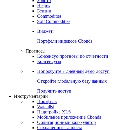
Золото
Нефть
Бензин
Commodities
Soft Commodities
Виджет:
Портфели индексов Cbonds
Прогнозы
Консенсус-прогнозы по отчетности
Консенсусы
Попробуйте
7-дневный
демо-доступ
Откройте глобальную базу данных
Получить доступ
Инструментарий
Портфель
Watchlist
Надстройка XLS
Мобильное приложение Cbonds
Облигационный калькулятор
Сохраненные запросы