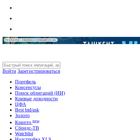
РЕКЛАМА • CBONDS-CONGRESS.RU
Войти
Зарегистрироваться
Портфель
Консенсусы
Поиск облигаций (ИИ)
Кривые доходности
ЦФА
Best bid/ask
Золото
new
Крипто
Сбондс-ТВ
Watchlist
Надстройка XLS