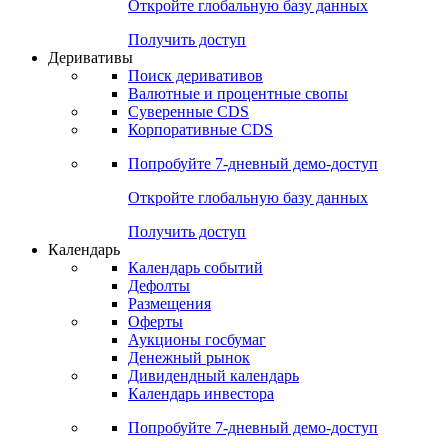
Откройте глобальную базу данных
Получить доступ
Деривативы
Поиск деривативов
Валютные и процентные свопы
Суверенные CDS
Корпоративные CDS
Попробуйте
7-дневный
демо-доступ
Откройте глобальную базу данных
Получить доступ
Календарь
Календарь событий
Дефолты
Размещения
Оферты
Аукционы госбумаг
Денежный рынок
Дивидендный календарь
Календарь инвестора
Попробуйте
7-дневный
демо-доступ