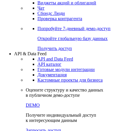
Виджеты акций и облигаций
Чат
Сбондс Люди
Проверка контрагента
Попробуйте
7-дневный
демо-доступ
Откройте глобальную базу данных
Получить доступ
API & Data Feed
API and Data Feed
API каталог
Готовые модули интеграции
Документация
Кастомные проекты для бизнеса
Оцените структуру и качество данных
в публичном демо-доступе
DEMO
Получите индивидуальный доступ
к интересующим данным
Запросить доступ