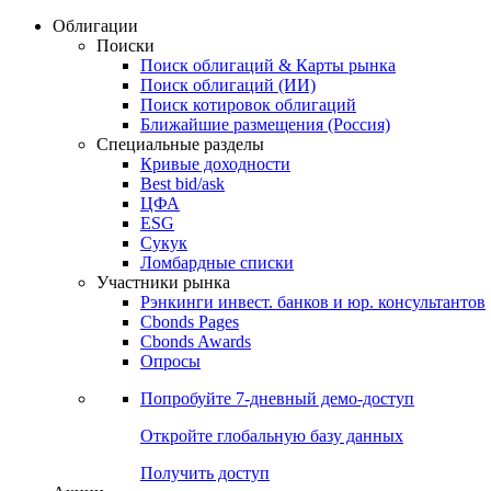
Облигации
Поиски
Поиск облигаций & Карты рынка
Поиск облигаций (ИИ)
Поиск котировок облигаций
Ближайшие размещения (Россия)
Специальные разделы
Кривые доходности
Best bid/ask
ЦФА
ESG
Сукук
Ломбардные списки
Участники рынка
Рэнкинги инвест. банков и юр. консультантов
Cbonds Pages
Cbonds Awards
Опросы
Попробуйте
7-дневный
демо-доступ
Откройте глобальную базу данных
Получить доступ