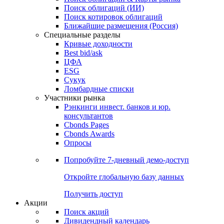
Облигации
Поиски
Поиск облигаций & Карты рынка
Поиск облигаций (ИИ)
Поиск котировок облигаций
Ближайшие размещения (Россия)
Специальные разделы
Кривые доходности
Best bid/ask
ЦФА
ESG
Сукук
Ломбардные списки
Участники рынка
Рэнкинги инвест. банков и юр.
консультантов
Cbonds Pages
Cbonds Awards
Опросы
Попробуйте
7-дневный
демо-доступ
Откройте глобальную базу данных