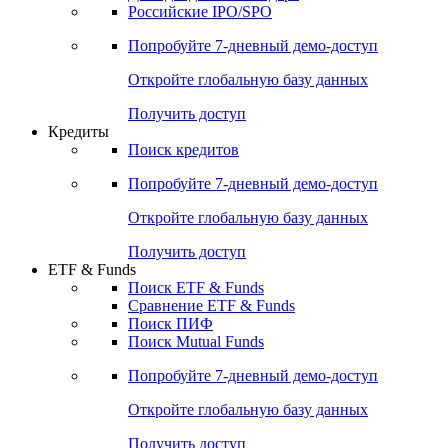
Получить доступ
Акции
Поиск акций
Дивидендный календарь
Российские IPO/SPO
Попробуйте
7-дневный
демо-доступ
Откройте глобальную базу данных
Получить доступ
Кредиты
Поиск кредитов
Попробуйте
7-дневный
демо-доступ
Откройте глобальную базу данных
Получить доступ
ETF & Funds
Поиск ETF & Funds
Сравнение ETF & Funds
Поиск ПИФ
Поиск Mutual Funds
Попробуйте
7-дневный
демо-доступ