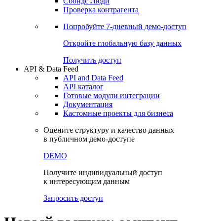
Сохраненные запросы
Виджеты акций и облигаций
Чат
Сбондс Люди
Проверка контрагента
Попробуйте
7-дневный
демо-доступ
Откройте глобальную базу данных
Получить доступ
API & Data Feed
API and Data Feed
API каталог
Готовые модули интеграции
Документация
Кастомные проекты для бизнеса
Оцените структуру и качество данных
в публичном демо-доступе
DEMO
Получите индивидуальный доступ
к интересующим данным