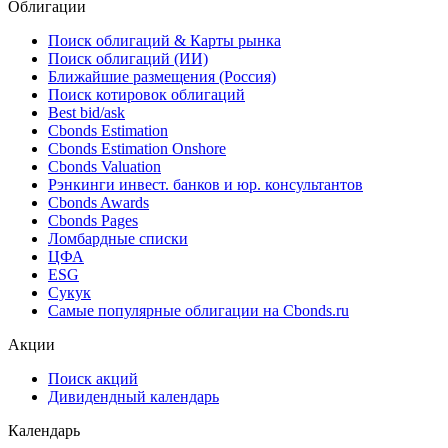
3.625% на сумму USD 1500 млн со сроком погашения в
2030 году
31.10.2025
Облигации
Поиск облигаций & Карты рынка
Поиск облигаций (ИИ)
Ближайшие размещения (Россия)
Поиск котировок облигаций
Best bid/ask
Cbonds Estimation
Cbonds Estimation Onshore
Cbonds Valuation
Рэнкинги инвест. банков и юр. консультантов
Cbonds Awards
Cbonds Pages
Ломбардные списки
ЦФА
ESG
Сукук
Самые популярные облигации на Cbonds.ru
Акции
Поиск акций