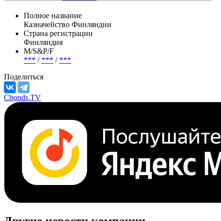
Полное название
Казначейство Финляндии
Страна регистрации
Финляндия
М/S&P/F
***
/
***
/
***
Поделиться
Cbonds.TV