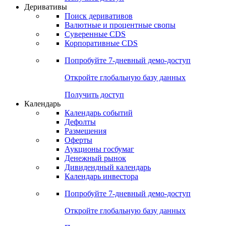
Откройте глобальную базу данных
Получить доступ
Деривативы
Поиск деривативов
Валютные и процентные свопы
Суверенные CDS
Корпоративные CDS
Попробуйте
7-дневный
демо-доступ
Откройте глобальную базу данных
Получить доступ
Календарь
Календарь событий
Дефолты
Размещения
Оферты
Аукционы госбумаг
Денежный рынок
Дивидендный календарь
Календарь инвестора