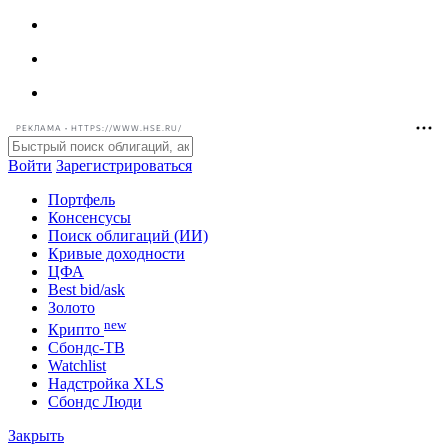
РЕКЛАМА • HTTPS://WWW.HSE.RU/
Войти
Зарегистрироваться
Портфель
Консенсусы
Поиск облигаций (ИИ)
Кривые доходности
ЦФА
Best bid/ask
Золото
new
Крипто
Сбондс-ТВ
Watchlist