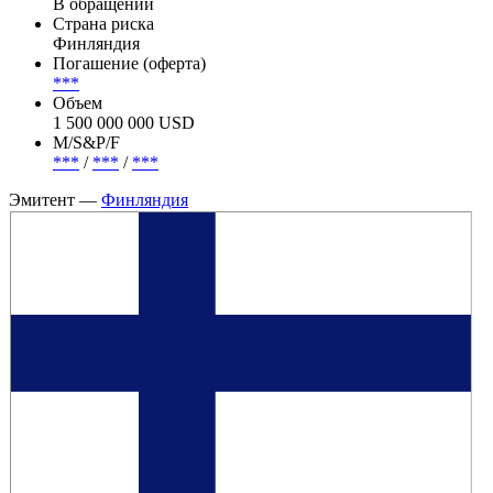
Nomura, Societe Generale.
Эмиссия —
Финляндия, 4.5% 3jun2036, USD
Статус
В обращении
Страна риска
Финляндия
Погашение (оферта)
***
Объем
1 500 000 000 USD
М/S&P/F
***
/
***
/
***
Эмитент —
Финляндия