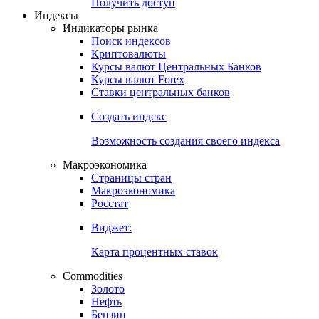
Попробуйте
7-дневный
демо-доступ
Откройте глобальную базу данных
Получить доступ
Индексы
Индикаторы рынка
Поиск индексов
Криптовалюты
Курсы валют Центральных Банков
Курсы валют Forex
Ставки центральных банков
Создать индекс
Возможность создания своего индекса
Макроэкономика
Страницы стран
Макроэкономика
Росстат
Виджет:
Карта процентных ставок