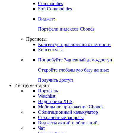
Commodities
Золото
Нефть
Бензин
Commodities
Soft Commodities
Виджет:
Портфели индексов Cbonds
Прогнозы
Консенсус-прогнозы по отчетности
Консенсусы
Попробуйте
7-дневный
демо-доступ
Откройте глобальную базу данных
Получить доступ
Инструментарий
Портфель
Watchlist
Надстройка XLS
Мобильное приложение Cbonds
Облигационный калькулятор