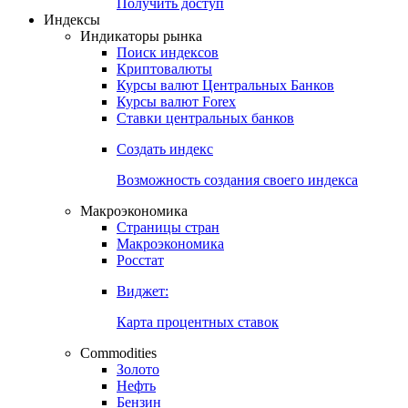
Попробуйте
7-дневный
демо-доступ
Откройте глобальную базу данных
Получить доступ
Индексы
Индикаторы рынка
Поиск индексов
Криптовалюты
Курсы валют Центральных Банков
Курсы валют Forex
Ставки центральных банков
Создать индекс
Возможность создания своего индекса
Макроэкономика
Страницы стран
Макроэкономика
Росстат
Виджет:
Карта процентных ставок