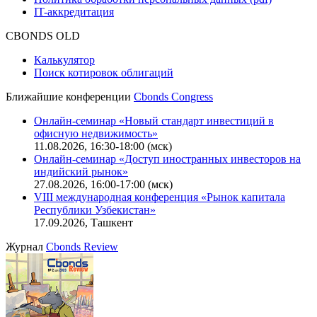
Описание процессов жизненного цикла сайта
Оферта для физических лиц
|
Скачать в pdf
Оферта для юридических лиц
|
Скачать в pdf
Политика обработки персональных данных (pdf)
IT-аккредитация
CBONDS OLD
Калькулятор
Поиск котировок облигаций
Ближайшие конференции
Cbonds Congress
Онлайн-семинар «Новый стандарт инвестиций в
офисную недвижимость»
11.08.2026, 16:30-18:00 (мск)
Онлайн-семинар «Доступ иностранных инвесторов на
индийский рынок»
27.08.2026, 16:00-17:00 (мск)
VIII международная конференция «Рынок капитала
Республики Узбекистан»
17.09.2026, Ташкент
Журнал
Cbonds Review