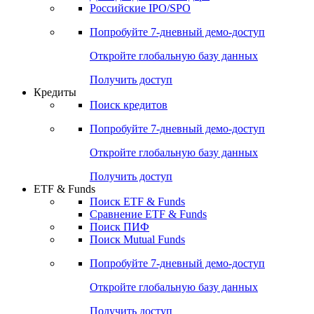
Получить доступ
Акции
Поиск акций
Дивидендный календарь
Российские IPO/SPO
Попробуйте
7-дневный
демо-доступ
Откройте глобальную базу данных
Получить доступ
Кредиты
Поиск кредитов
Попробуйте
7-дневный
демо-доступ
Откройте глобальную базу данных
Получить доступ
ETF & Funds
Поиск ETF & Funds
Сравнение ETF & Funds
Поиск ПИФ
Поиск Mutual Funds
Попробуйте
7-дневный
демо-доступ