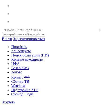
РЕКЛАМА • HTTPS://WWW.HSE.RU/
Войти
Зарегистрироваться
Портфель
Консенсусы
Поиск облигаций (ИИ)
Кривые доходности
ЦФА
Best bid/ask
Золото
new
Крипто
Сбондс-ТВ
Watchlist