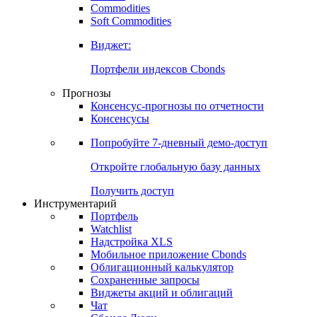
Commodities
Золото
Нефть
Бензин
Commodities
Soft Commodities
Виджет:
Портфели индексов Cbonds
Прогнозы
Консенсус-прогнозы по отчетности
Консенсусы
Попробуйте
7-дневный
демо-доступ
Откройте глобальную базу данных
Получить доступ
Инструментарий
Портфель
Watchlist
Надстройка XLS
Мобильное приложение Cbonds
Облигационный калькулятор