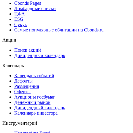
Cbonds Estimation Onshore
Cbonds Valuation
Рэнкинги инвест. банков и юр. консультантов
Cbonds Awards
Cbonds Pages
Ломбардные списки
ЦФА
ESG
Сукук
Самые популярные облигации на Cbonds.ru
Акции
Поиск акций
Дивидендный календарь
Календарь
Календарь событий
Дефолты
Размещения
Оферты
Аукционы госбумаг
Денежный рынок
Дивидендный календарь