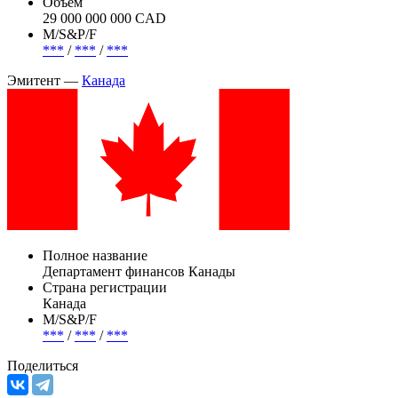
Канада
Погашение (оферта)
***
Объем
29 000 000 000 CAD
М/S&P/F
***
/
***
/
***
Эмитент —
Канада
Полное название
Департамент финансов Канады
Страна регистрации
Канада
М/S&P/F
***
/
***
/
***