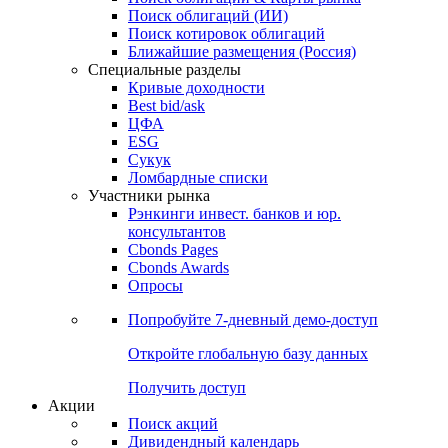
Облигации
Поиски
Поиск облигаций & Карты рынка
Поиск облигаций (ИИ)
Поиск котировок облигаций
Ближайшие размещения (Россия)
Специальные разделы
Кривые доходности
Best bid/ask
ЦФА
ESG
Сукук
Ломбардные списки
Участники рынка
Рэнкинги инвест. банков и юр.
консультантов
Cbonds Pages
Cbonds Awards
Опросы
Попробуйте
7-дневный
демо-доступ
Откройте глобальную базу данных