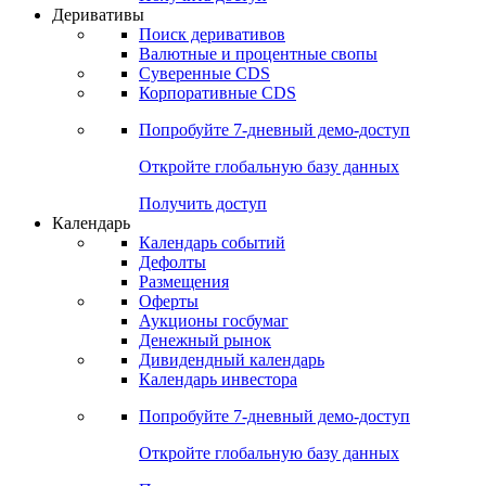
Откройте глобальную базу данных
Получить доступ
Деривативы
Поиск деривативов
Валютные и процентные свопы
Суверенные CDS
Корпоративные CDS
Попробуйте
7-дневный
демо-доступ
Откройте глобальную базу данных
Получить доступ
Календарь
Календарь событий
Дефолты
Размещения
Оферты
Аукционы госбумаг
Денежный рынок
Дивидендный календарь
Календарь инвестора