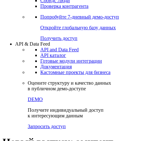
Сохраненные запросы
Виджеты акций и облигаций
Чат
Сбондс Люди
Проверка контрагента
Попробуйте
7-дневный
демо-доступ
Откройте глобальную базу данных
Получить доступ
API & Data Feed
API and Data Feed
API каталог
Готовые модули интеграции
Документация
Кастомные проекты для бизнеса
Оцените структуру и качество данных
в публичном демо-доступе
DEMO
Получите индивидуальный доступ
к интересующим данным