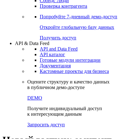
Сохраненные запросы
Виджеты акций и облигаций
Чат
Сбондс Люди
Проверка контрагента
Попробуйте
7-дневный
демо-доступ
Откройте глобальную базу данных
Получить доступ
API & Data Feed
API and Data Feed
API каталог
Готовые модули интеграции
Документация
Кастомные проекты для бизнеса
Оцените структуру и качество данных
в публичном демо-доступе
DEMO
Получите индивидуальный доступ
к интересующим данным