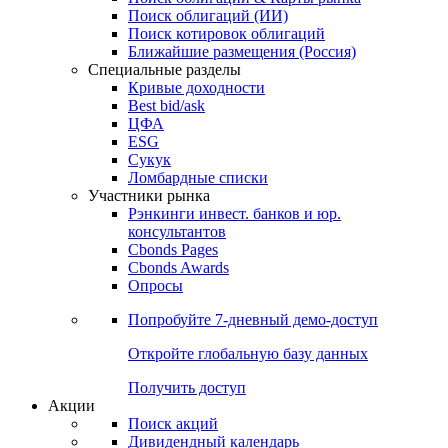
Облигации
Поиски
Поиск облигаций & Карты рынка
Поиск облигаций (ИИ)
Поиск котировок облигаций
Ближайшие размещения (Россия)
Специальные разделы
Кривые доходности
Best bid/ask
ЦФА
ESG
Сукук
Ломбардные списки
Участники рынка
Рэнкинги инвест. банков и юр.
консультантов
Cbonds Pages
Cbonds Awards
Опросы
Попробуйте
7-дневный
демо-доступ
Откройте глобальную базу данных