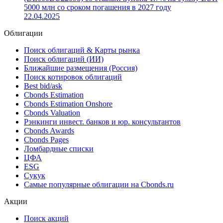
погашения в 2026 году
12.05.2025
Новый выпуск: эмитент Германия разместил облигации
(DE000BU22098) со ставкой купона 1.7% на сумму EUR
5000 млн со сроком погашения в 2027 году
22.04.2025
Облигации
Поиск облигаций & Карты рынка
Поиск облигаций (ИИ)
Ближайшие размещения (Россия)
Поиск котировок облигаций
Best bid/ask
Cbonds Estimation
Cbonds Estimation Onshore
Cbonds Valuation
Рэнкинги инвест. банков и юр. консультантов
Cbonds Awards
Cbonds Pages
Ломбардные списки
ЦФА
ESG
Сукук
Самые популярные облигации на Cbonds.ru