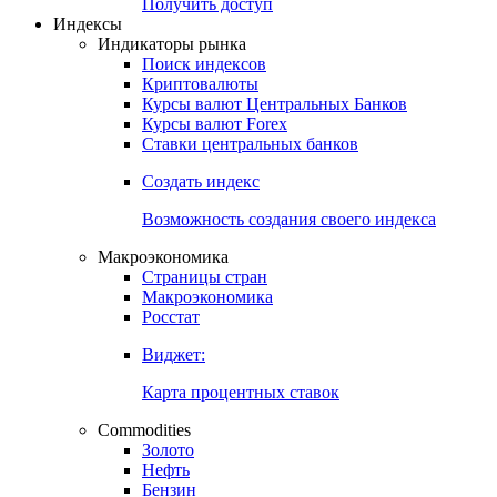
Попробуйте
7-дневный
демо-доступ
Откройте глобальную базу данных
Получить доступ
Индексы
Индикаторы рынка
Поиск индексов
Криптовалюты
Курсы валют Центральных Банков
Курсы валют Forex
Ставки центральных банков
Создать индекс
Возможность создания своего индекса
Макроэкономика
Страницы стран
Макроэкономика
Росстат
Виджет:
Карта процентных ставок