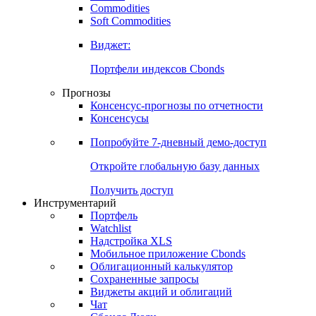
Commodities
Золото
Нефть
Бензин
Commodities
Soft Commodities
Виджет:
Портфели индексов Cbonds
Прогнозы
Консенсус-прогнозы по отчетности
Консенсусы
Попробуйте
7-дневный
демо-доступ
Откройте глобальную базу данных
Получить доступ
Инструментарий
Портфель
Watchlist
Надстройка XLS
Мобильное приложение Cbonds
Облигационный калькулятор