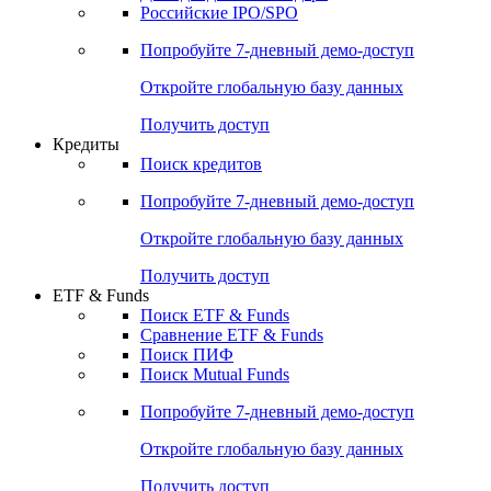
Получить доступ
Акции
Поиск акций
Дивидендный календарь
Российские IPO/SPO
Попробуйте
7-дневный
демо-доступ
Откройте глобальную базу данных
Получить доступ
Кредиты
Поиск кредитов
Попробуйте
7-дневный
демо-доступ
Откройте глобальную базу данных
Получить доступ
ETF & Funds
Поиск ETF & Funds
Сравнение ETF & Funds
Поиск ПИФ
Поиск Mutual Funds
Попробуйте
7-дневный
демо-доступ