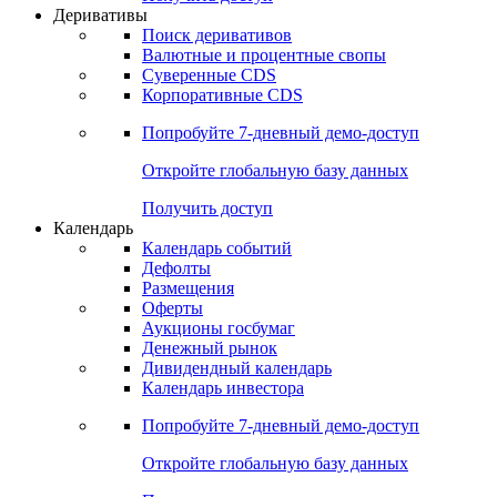
Откройте глобальную базу данных
Получить доступ
Деривативы
Поиск деривативов
Валютные и процентные свопы
Суверенные CDS
Корпоративные CDS
Попробуйте
7-дневный
демо-доступ
Откройте глобальную базу данных
Получить доступ
Календарь
Календарь событий
Дефолты
Размещения
Оферты
Аукционы госбумаг
Денежный рынок
Дивидендный календарь
Календарь инвестора