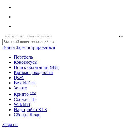
РЕКЛАМА • HTTPS://WWW.HSE.RU/
Войти
Зарегистрироваться
Портфель
Консенсусы
Поиск облигаций (ИИ)
Кривые доходности
ЦФА
Best bid/ask
Золото
new
Крипто
Сбондс-ТВ
Watchlist