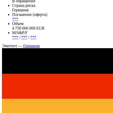
Deutsche Bank, DZ Bank, RBS, Societe Generale.
Эмиссия —
Германия, Bund 2.6% 15may2041, EUR
Статус
В обращении
Страна риска
Германия
Погашение (оферта)
***
Объем
4 750 000 000 EUR
М/S&P/F
***
/
***
/
***
Эмитент —
Германия