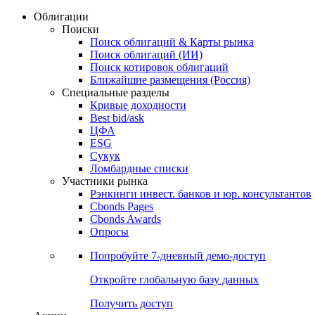
Облигации
Поиски
Поиск облигаций & Карты рынка
Поиск облигаций (ИИ)
Поиск котировок облигаций
Ближайшие размещения (Россия)
Специальные разделы
Кривые доходности
Best bid/ask
ЦФА
ESG
Сукук
Ломбардные списки
Участники рынка
Рэнкинги инвест. банков и юр. консультантов
Cbonds Pages
Cbonds Awards
Опросы
Попробуйте
7-дневный
демо-доступ
Откройте глобальную базу данных
Получить доступ