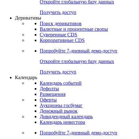
Откройте глобальную базу данных
Получить доступ
Деривативы
Поиск деривативов
Валютные и процентные свопы
Суверенные CDS
Корпоративные CDS
Попробуйте
7-дневный
демо-доступ
Откройте глобальную базу данных
Получить доступ
Календарь
Календарь событий
Дефолты
Размещения
Оферты
Аукционы госбумаг
Денежный рынок
Дивидендный календарь
Календарь инвестора
Попробуйте
7-дневный
демо-доступ