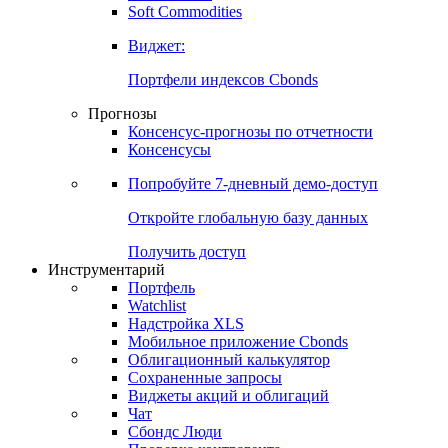
Золото
Нефть
Бензин
Commodities
Soft Commodities
Виджет:
Портфели индексов Cbonds
Прогнозы
Консенсус-прогнозы по отчетности
Консенсусы
Попробуйте
7-дневный
демо-доступ
Откройте глобальную базу данных
Получить доступ
Инструментарий
Портфель
Watchlist
Надстройка XLS
Мобильное приложение Cbonds
Облигационный калькулятор
Сохраненные запросы