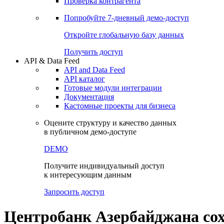
Виджеты акций и облигаций
Чат
Сбондс Люди
Проверка контрагента
Попробуйте
7-дневный
демо-доступ
Откройте глобальную базу данных
Получить доступ
API & Data Feed
API and Data Feed
API каталог
Готовые модули интеграции
Документация
Кастомные проекты для бизнеса
Оцените структуру и качество данных
в публичном демо-доступе
DEMO
Получите индивидуальный доступ
к интересующим данным
Запросить доступ