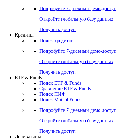
Акции
Поиск акций
Дивидендный календарь
Российские IPO/SPO
Попробуйте
7-дневный
демо-доступ
Откройте глобальную базу данных
Получить доступ
Кредиты
Поиск кредитов
Попробуйте
7-дневный
демо-доступ
Откройте глобальную базу данных
Получить доступ
ETF & Funds
Поиск ETF & Funds
Сравнение ETF & Funds
Поиск ПИФ
Поиск Mutual Funds
Попробуйте
7-дневный
демо-доступ