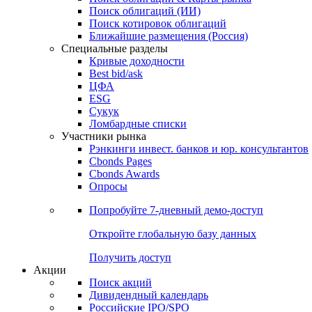
Облигации
Поиски
Поиск облигаций & Карты рынка
Поиск облигаций (ИИ)
Поиск котировок облигаций
Ближайшие размещения (Россия)
Специальные разделы
Кривые доходности
Best bid/ask
ЦФА
ESG
Сукук
Ломбардные списки
Участники рынка
Рэнкинги инвест. банков и юр. консультантов
Cbonds Pages
Cbonds Awards
Опросы
Попробуйте
7-дневный
демо-доступ
Откройте глобальную базу данных
Получить доступ