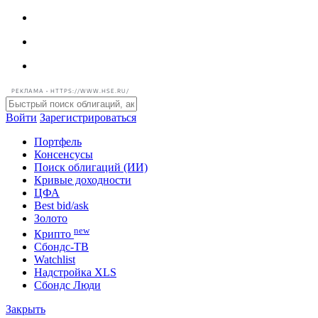
РЕКЛАМА • HTTPS://WWW.HSE.RU/
Войти
Зарегистрироваться
Портфель
Консенсусы
Поиск облигаций (ИИ)
Кривые доходности
ЦФА
Best bid/ask
Золото
new
Крипто
Сбондс-ТВ
Watchlist
Надстройка XLS