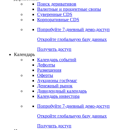
Откройте глобальную базу данных
Получить доступ
Деривативы
Поиск деривативов
Валютные и процентные свопы
Суверенные CDS
Корпоративные CDS
Попробуйте
7-дневный
демо-доступ
Откройте глобальную базу данных
Получить доступ
Календарь
Календарь событий
Дефолты
Размещения
Оферты
Аукционы госбумаг
Денежный рынок
Дивидендный календарь
Календарь инвестора
Попробуйте
7-дневный
демо-доступ