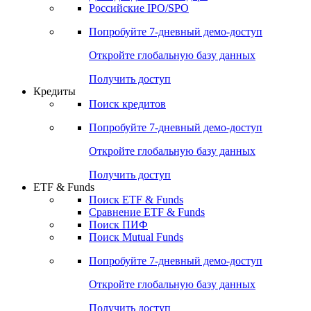
Получить доступ
Акции
Поиск акций
Дивидендный календарь
Российские IPO/SPO
Попробуйте
7-дневный
демо-доступ
Откройте глобальную базу данных
Получить доступ
Кредиты
Поиск кредитов
Попробуйте
7-дневный
демо-доступ
Откройте глобальную базу данных
Получить доступ
ETF & Funds
Поиск ETF & Funds
Сравнение ETF & Funds
Поиск ПИФ
Поиск Mutual Funds
Попробуйте
7-дневный
демо-доступ