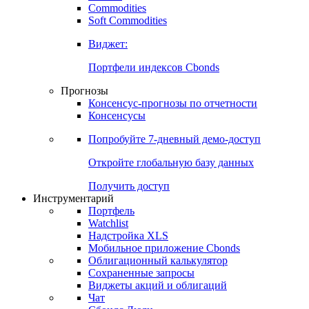
Commodities
Золото
Нефть
Бензин
Commodities
Soft Commodities
Виджет:
Портфели индексов Cbonds
Прогнозы
Консенсус-прогнозы по отчетности
Консенсусы
Попробуйте
7-дневный
демо-доступ
Откройте глобальную базу данных
Получить доступ
Инструментарий
Портфель
Watchlist
Надстройка XLS
Мобильное приложение Cbonds
Облигационный калькулятор