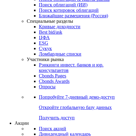
Облигации
Поиски
Поиск облигаций & Карты рынка
Поиск облигаций (ИИ)
Поиск котировок облигаций
Ближайшие размещения (Россия)
Специальные разделы
Кривые доходности
Best bid/ask
ЦФА
ESG
Сукук
Ломбардные списки
Участники рынка
Рэнкинги инвест. банков и юр.
консультантов
Cbonds Pages
Cbonds Awards
Опросы
Попробуйте
7-дневный
демо-доступ
Откройте глобальную базу данных