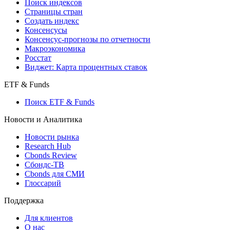
Поиск кредитов
Индексы
Поиск индексов
Страницы стран
Создать индекс
Консенсусы
Консенсус-прогнозы по отчетности
Макроэкономика
Росстат
Виджет: Карта процентных ставок
ETF & Funds
Поиск ETF & Funds
Новости и Аналитика
Новости рынка
Research Hub
Cbonds Review
Сбондс-ТВ
Cbonds для СМИ
Глоссарий