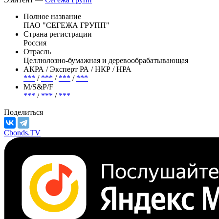
М/S&P/F
***
/
***
/
***
Эмитент —
Сегежа Групп
Полное название
ПАО "СЕГЕЖА ГРУПП"
Страна регистрации
Россия
Отрасль
Целлюлозно-бумажная и деревообрабатывающая
АКРА / Эксперт РА / НКР / НРА
***
/
***
/
***
/
***
М/S&P/F
***
/
***
/
***
Поделиться
Cbonds.TV