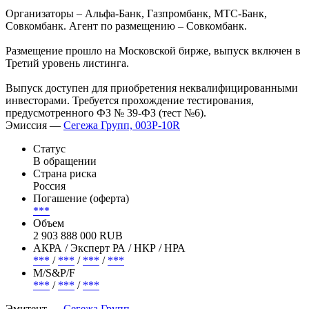
Индикативная дюрация – ~2 года.
Дата начала размещения – 4 февраля.
Организаторы – Альфа-Банк, Газпромбанк, МТС-Банк,
Совкомбанк. Агент по размещению – Совкомбанк.
Размещение прошло на Московской бирже, выпуск включен в
Третий уровень листинга.
Выпуск доступен для приобретения неквалифицированными
инвесторами. Требуется прохождение тестирования,
предусмотренного ФЗ № 39-ФЗ (тест №6).
Эмиссия —
Сегежа Групп, 003P-10R
Статус
В обращении
Страна риска
Россия
Погашение (оферта)
***
Объем
2 903 888 000 RUB
АКРА / Эксперт РА / НКР / НРА
***
/
***
/
***
/
***