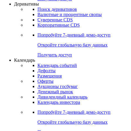
Откройте глобальную базу данных
Получить доступ
Деривативы
Поиск деривативов
Валютные и процентные свопы
Суверенные CDS
Корпоративные CDS
Попробуйте
7-дневный
демо-доступ
Откройте глобальную базу данных
Получить доступ
Календарь
Календарь событий
Дефолты
Размещения
Оферты
Аукционы госбумаг
Денежный рынок
Дивидендный календарь
Календарь инвестора