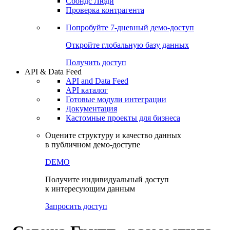
Сохраненные запросы
Виджеты акций и облигаций
Чат
Сбондс Люди
Проверка контрагента
Попробуйте
7-дневный
демо-доступ
Откройте глобальную базу данных
Получить доступ
API & Data Feed
API and Data Feed
API каталог
Готовые модули интеграции
Документация
Кастомные проекты для бизнеса
Оцените структуру и качество данных
в публичном демо-доступе
DEMO
Получите индивидуальный доступ
к интересующим данным