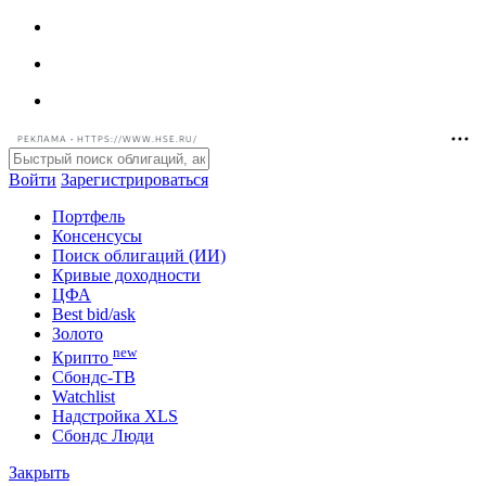
РЕКЛАМА • HTTPS://WWW.HSE.RU/
Войти
Зарегистрироваться
Портфель
Консенсусы
Поиск облигаций (ИИ)
Кривые доходности
ЦФА
Best bid/ask
Золото
new
Крипто
Сбондс-ТВ
Watchlist