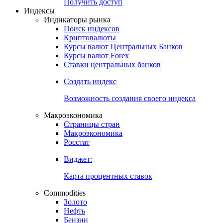
Попробуйте
7-дневный
демо-доступ
Откройте глобальную базу данных
Получить доступ
Индексы
Индикаторы рынка
Поиск индексов
Криптовалюты
Курсы валют Центральных Банков
Курсы валют Forex
Ставки центральных банков
Создать индекс
Возможность создания своего индекса
Макроэкономика
Страницы стран
Макроэкономика
Росстат
Виджет:
Карта процентных ставок