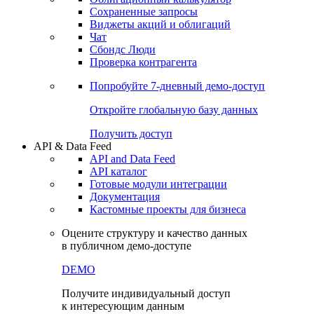
Сохраненные запросы
Виджеты акций и облигаций
Чат
Сбондс Люди
Проверка контрагента
Попробуйте
7-дневный
демо-доступ
Откройте глобальную базу данных
Получить доступ
API & Data Feed
API and Data Feed
API каталог
Готовые модули интеграции
Документация
Кастомные проекты для бизнеса
Оцените структуру и качество данных
в публичном демо-доступе
DEMO
Получите индивидуальный доступ
к интересующим данным