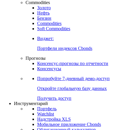
Commodities
Золото
Нефть
Бензин
Commodities
Soft Commodities
Виджет:
Портфели индексов Cbonds
Прогнозы
Консенсус-прогнозы по отчетности
Консенсусы
Попробуйте
7-дневный
демо-доступ
Откройте глобальную базу данных
Получить доступ
Инструментарий
Портфель
Watchlist
Надстройка XLS
Мобильное приложение Cbonds
Облигационный калькулятор