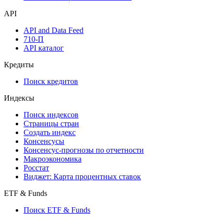
API
API and Data Feed
710-П
API каталог
Кредиты
Поиск кредитов
Индексы
Поиск индексов
Страницы стран
Создать индекс
Консенсусы
Консенсус-прогнозы по отчетности
Макроэкономика
Росстат
Виджет: Карта процентных ставок
ETF & Funds
Поиск ETF & Funds