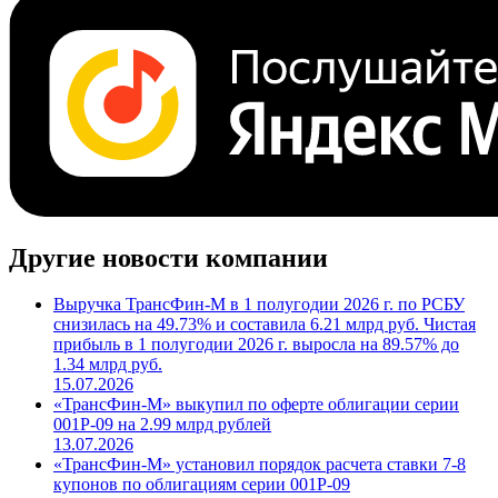
Другие новости компании
Выручка ТрансФин-М в 1 полугодии 2026 г. по РСБУ
снизилась на 49.73% и составила 6.21 млрд руб. Чистая
прибыль в 1 полугодии 2026 г. выросла на 89.57% до
1.34 млрд руб.
15.07.2026
«ТрансФин-М» выкупил по оферте облигации серии
001Р-09 на 2.99 млрд рублей
13.07.2026
«ТрансФин-М» установил порядок расчета ставки 7-8
купонов по облигациям серии 001P-09