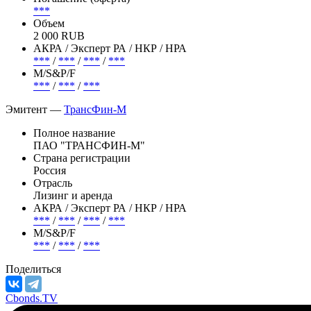
***
Объем
2 000 RUB
АКРА / Эксперт РА / НКР / НРА
***
/
***
/
***
/
***
М/S&P/F
***
/
***
/
***
Эмитент —
ТрансФин-М
Полное название
ПАО "ТРАНСФИН-М"
Страна регистрации
Россия
Отрасль
Лизинг и аренда
АКРА / Эксперт РА / НКР / НРА
***
/
***
/
***
/
***
М/S&P/F
***
/
***
/
***
Поделиться
Cbonds.TV