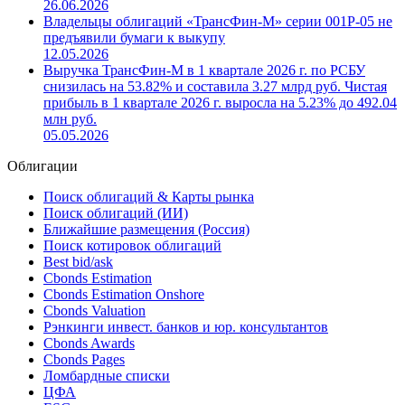
26.06.2026
Владельцы облигаций «ТрансФин-М» серии 001Р-05 не
предъявили бумаги к выкупу
12.05.2026
Выручка ТрансФин-М в 1 квартале 2026 г. по РСБУ
снизилась на 53.82% и составила 3.27 млрд руб. Чистая
прибыль в 1 квартале 2026 г. выросла на 5.23% до 492.04
млн руб.
05.05.2026
Облигации
Поиск облигаций & Карты рынка
Поиск облигаций (ИИ)
Ближайшие размещения (Россия)
Поиск котировок облигаций
Best bid/ask
Cbonds Estimation
Cbonds Estimation Onshore
Cbonds Valuation
Рэнкинги инвест. банков и юр. консультантов
Cbonds Awards
Cbonds Pages
Ломбардные списки
ЦФА