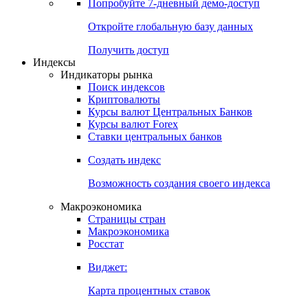
Попробуйте
7-дневный
демо-доступ
Откройте глобальную базу данных
Получить доступ
Индексы
Индикаторы рынка
Поиск индексов
Криптовалюты
Курсы валют Центральных Банков
Курсы валют Forex
Ставки центральных банков
Создать индекс
Возможность создания своего индекса
Макроэкономика
Страницы стран
Макроэкономика
Росстат
Виджет:
Карта процентных ставок