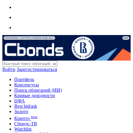
РЕКЛАМА • HTTPS://WWW.HSE.RU/
Войти
Зарегистрироваться
Портфель
Консенсусы
Поиск облигаций (ИИ)
Кривые доходности
ЦФА
Best bid/ask
Золото
new
Крипто
Сбондс-ТВ
Watchlist