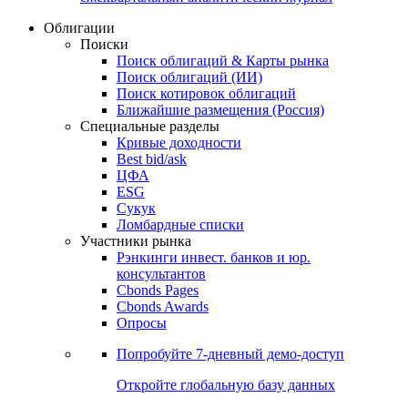
Облигации
Поиски
Поиск облигаций & Карты рынка
Поиск облигаций (ИИ)
Поиск котировок облигаций
Ближайшие размещения (Россия)
Специальные разделы
Кривые доходности
Best bid/ask
ЦФА
ESG
Сукук
Ломбардные списки
Участники рынка
Рэнкинги инвест. банков и юр.
консультантов
Cbonds Pages
Cbonds Awards
Опросы
Попробуйте
7-дневный
демо-доступ
Откройте глобальную базу данных