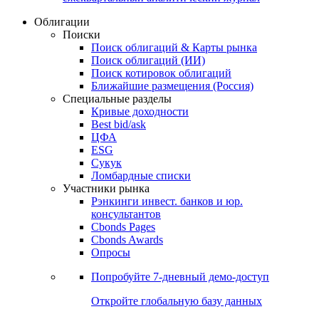
Облигации
Поиски
Поиск облигаций & Карты рынка
Поиск облигаций (ИИ)
Поиск котировок облигаций
Ближайшие размещения (Россия)
Специальные разделы
Кривые доходности
Best bid/ask
ЦФА
ESG
Сукук
Ломбардные списки
Участники рынка
Рэнкинги инвест. банков и юр.
консультантов
Cbonds Pages
Cbonds Awards
Опросы
Попробуйте
7-дневный
демо-доступ
Откройте глобальную базу данных