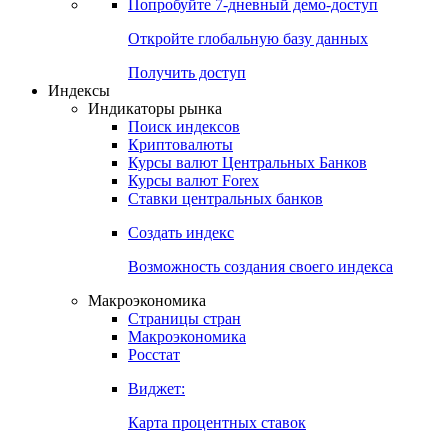
Попробуйте
7-дневный
демо-доступ
Откройте глобальную базу данных
Получить доступ
Индексы
Индикаторы рынка
Поиск индексов
Криптовалюты
Курсы валют Центральных Банков
Курсы валют Forex
Ставки центральных банков
Создать индекс
Возможность создания своего индекса
Макроэкономика
Страницы стран
Макроэкономика
Росстат
Виджет:
Карта процентных ставок