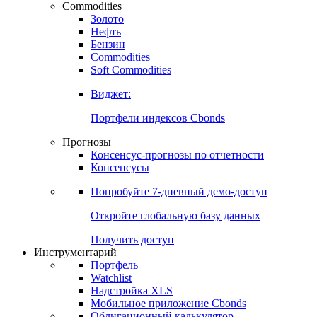
Commodities
Золото
Нефть
Бензин
Commodities
Soft Commodities
Виджет:
Портфели индексов Cbonds
Прогнозы
Консенсус-прогнозы по отчетности
Консенсусы
Попробуйте
7-дневный
демо-доступ
Откройте глобальную базу данных
Получить доступ
Инструментарий
Портфель
Watchlist
Надстройка XLS
Мобильное приложение Cbonds
Облигационный калькулятор