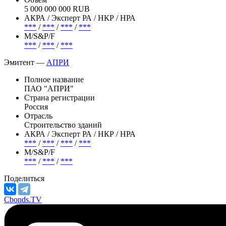
5 000 000 000 RUB
АКРА / Эксперт РА / НКР / НРА
***
/
***
/
***
/
***
М/S&P/F
***
/
***
/
***
Эмитент —
АПРИ
Полное название
ПАО "АПРИ"
Страна регистрации
Россия
Отрасль
Строительство зданий
АКРА / Эксперт РА / НКР / НРА
***
/
***
/
***
/
***
М/S&P/F
***
/
***
/
***
Поделиться
Cbonds.TV