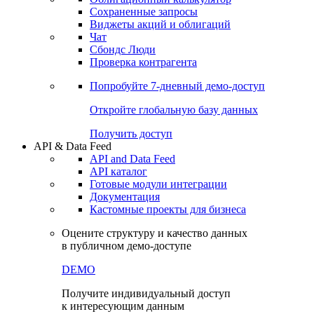
Сохраненные запросы
Виджеты акций и облигаций
Чат
Сбондс Люди
Проверка контрагента
Попробуйте
7-дневный
демо-доступ
Откройте глобальную базу данных
Получить доступ
API & Data Feed
API and Data Feed
API каталог
Готовые модули интеграции
Документация
Кастомные проекты для бизнеса
Оцените структуру и качество данных
в публичном демо-доступе
DEMO
Получите индивидуальный доступ
к интересующим данным