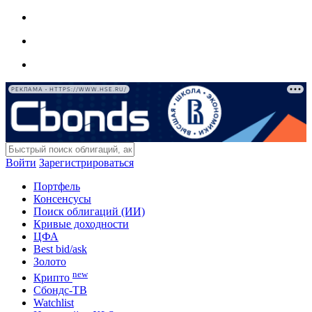
РЕКЛАМА • HTTPS://WWW.HSE.RU/
Войти
Зарегистрироваться
Портфель
Консенсусы
Поиск облигаций (ИИ)
Кривые доходности
ЦФА
Best bid/ask
Золото
new
Крипто
Сбондс-ТВ
Watchlist