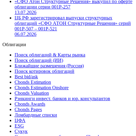
«СФО Атон Структурные Решения» выкупил по оферте
облигации серии 001Р-257
13.07.2026
ЦБ РФ зарегистрировал выпуски структурных
облигаций «СФО АТОН Структурные Решения» серий
001P-507 – 001P-521
06.07.2026
Облигации
Поиск облигаций & Карты рынка
Поиск облигаций (ИИ)
Ближайшие размещения (Россия)
Поиск котировок облигаций
Best bid/ask
Cbonds Estimation
Cbonds Estimation Onshore
Cbonds Valuation
Рэнкинги инвест. банков и юр. консультантов
Cbonds Awards
Cbonds Pages
Ломбардные списки
ЦФА
ESG
Сукук