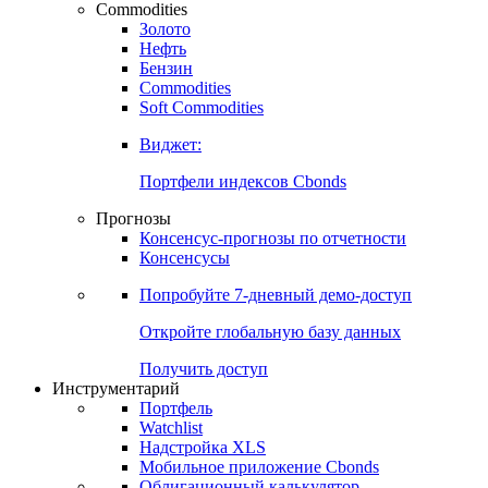
Commodities
Золото
Нефть
Бензин
Commodities
Soft Commodities
Виджет:
Портфели индексов Cbonds
Прогнозы
Консенсус-прогнозы по отчетности
Консенсусы
Попробуйте
7-дневный
демо-доступ
Откройте глобальную базу данных
Получить доступ
Инструментарий
Портфель
Watchlist
Надстройка XLS
Мобильное приложение Cbonds
Облигационный калькулятор