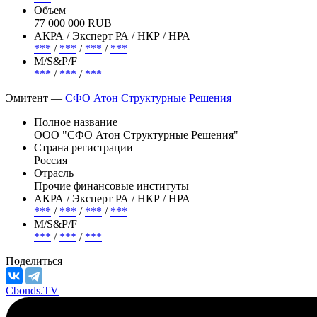
Объем
77 000 000 RUB
АКРА / Эксперт РА / НКР / НРА
***
/
***
/
***
/
***
М/S&P/F
***
/
***
/
***
Эмитент —
СФО Атон Структурные Решения
Полное название
ООО "СФО Атон Структурные Решения"
Страна регистрации
Россия
Отрасль
Прочие финансовые институты
АКРА / Эксперт РА / НКР / НРА
***
/
***
/
***
/
***
М/S&P/F
***
/
***
/
***
Поделиться
Cbonds.TV