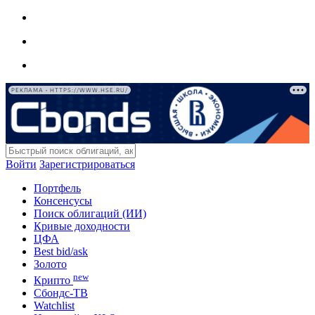
РЕКЛАМА • HTTPS://WWW.HSE.RU/
Войти
Зарегистрироваться
Портфель
Консенсусы
Поиск облигаций (ИИ)
Кривые доходности
ЦФА
Best bid/ask
Золото
new
Крипто
Сбондс-ТВ
Watchlist