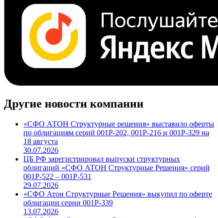
Другие новости компании
«СФО АТОН Структурные решения» выставило оферты
по облигациям серий 001Р-202, 001Р-216 и 001Р-329 на
18 августа
30.07.2026
ЦБ РФ зарегистрировал выпуски структурных
облигаций «СФО АТОН Структурные Решения» серий
001P-522 – 001P-531
29.07.2026
«СФО Атон Структурные Решения» выкупил по оферте
облигации серии 001Р-339
13.07.2026