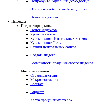
Попробуйте
7-дневный
демо-доступ
Откройте глобальную базу данных
Получить доступ
Индексы
Индикаторы рынка
Поиск индексов
Криптовалюты
Курсы валют Центральных Банков
Курсы валют Forex
Ставки центральных банков
Создать индекс
Возможность создания своего индекса
Макроэкономика
Страницы стран
Макроэкономика
Росстат
Виджет:
Карта процентных ставок