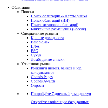
Облигации
Поиски
Поиск облигаций & Карты рынка
Поиск облигаций (ИИ)
Поиск котировок облигаций
Ближайшие размещения (Россия)
Специальные разделы
Кривые доходности
Best bid/ask
ЦФА
ESG
Сукук
Ломбардные списки
Участники рынка
Рэнкинги инвест. банков и юр.
консультантов
Cbonds Pages
Cbonds Awards
Опросы
Попробуйте
7-дневный
демо-доступ
Откройте глобальную базу данных