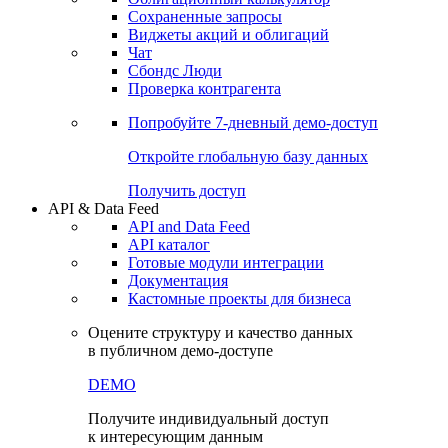
Сохраненные запросы
Виджеты акций и облигаций
Чат
Сбондс Люди
Проверка контрагента
Попробуйте
7-дневный
демо-доступ
Откройте глобальную базу данных
Получить доступ
API & Data Feed
API and Data Feed
API каталог
Готовые модули интеграции
Документация
Кастомные проекты для бизнеса
Оцените структуру и качество данных
в публичном демо-доступе
DEMO
Получите индивидуальный доступ
к интересующим данным