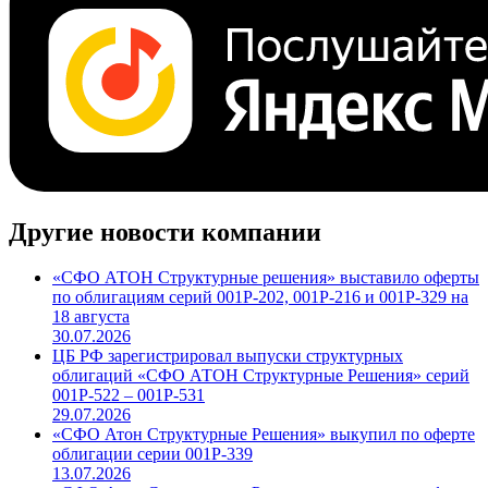
Другие новости компании
«СФО АТОН Структурные решения» выставило оферты
по облигациям серий 001Р-202, 001Р-216 и 001Р-329 на
18 августа
30.07.2026
ЦБ РФ зарегистрировал выпуски структурных
облигаций «СФО АТОН Структурные Решения» серий
001P-522 – 001P-531
29.07.2026
«СФО Атон Структурные Решения» выкупил по оферте
облигации серии 001Р-339
13.07.2026