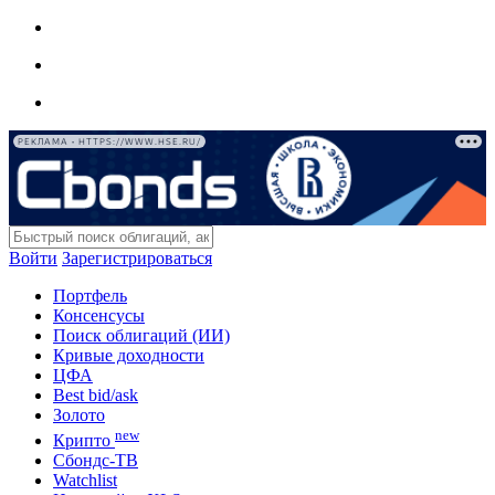
РЕКЛАМА • HTTPS://WWW.HSE.RU/
Войти
Зарегистрироваться
Портфель
Консенсусы
Поиск облигаций (ИИ)
Кривые доходности
ЦФА
Best bid/ask
Золото
new
Крипто
Сбондс-ТВ
Watchlist