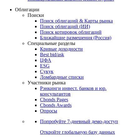
Облигации
Поиски
Поиск облигаций & Карты рынка
Поиск облигаций (ИИ)
Поиск котировок облигаций
Ближайшие размещения (Россия)
Специальные разделы
Кривые доходности
Best bid/ask
ЦФА
ESG
Сукук
Ломбардные списки
Участники рынка
Рэнкинги инвест. банков и юр.
консультантов
Cbonds Pages
Cbonds Awards
Опросы
Попробуйте
7-дневный
демо-доступ
Откройте глобальную базу данных