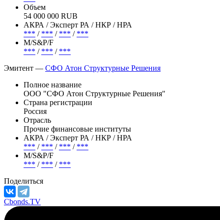
Объем
54 000 000 RUB
АКРА / Эксперт РА / НКР / НРА
***
/
***
/
***
/
***
М/S&P/F
***
/
***
/
***
Эмитент —
СФО Атон Структурные Решения
Полное название
ООО "СФО Атон Структурные Решения"
Страна регистрации
Россия
Отрасль
Прочие финансовые институты
АКРА / Эксперт РА / НКР / НРА
***
/
***
/
***
/
***
М/S&P/F
***
/
***
/
***
Поделиться
Cbonds.TV