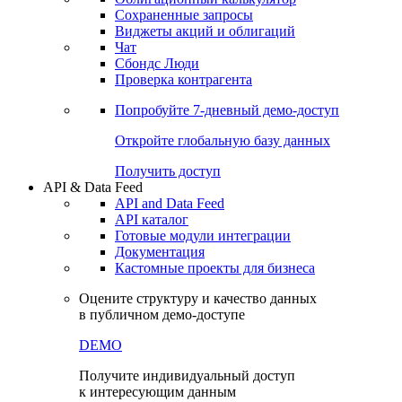
Сохраненные запросы
Виджеты акций и облигаций
Чат
Сбондс Люди
Проверка контрагента
Попробуйте
7-дневный
демо-доступ
Откройте глобальную базу данных
Получить доступ
API & Data Feed
API and Data Feed
API каталог
Готовые модули интеграции
Документация
Кастомные проекты для бизнеса
Оцените структуру и качество данных
в публичном демо-доступе
DEMO
Получите индивидуальный доступ
к интересующим данным