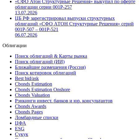
«СФО Атон Структурные Решения» выкупил по оферте
облигации серии 001Р-257
13.07.2026
ЦБ РФ зарегистрировал выпуски структурных
облигаций «СФО АТОН Структурные Решения» серий
001P-507 – 001P-521
06.07.2026
Облигации
Поиск облигаций & Карты рынка
Поиск облигаций (ИИ)
Ближайшие размещения (Россия)
Поиск котировок облигаций
Best bid/ask
Cbonds Estimation
Cbonds Estimation Onshore
Cbonds Valuation
Рэнкинги инвест. банков и юр. консультантов
Cbonds Awards
Cbonds Pages
Ломбардные списки
ЦФА
ESG
Сукук