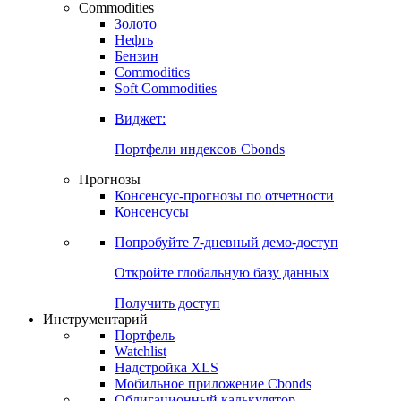
Commodities
Золото
Нефть
Бензин
Commodities
Soft Commodities
Виджет:
Портфели индексов Cbonds
Прогнозы
Консенсус-прогнозы по отчетности
Консенсусы
Попробуйте
7-дневный
демо-доступ
Откройте глобальную базу данных
Получить доступ
Инструментарий
Портфель
Watchlist
Надстройка XLS
Мобильное приложение Cbonds
Облигационный калькулятор