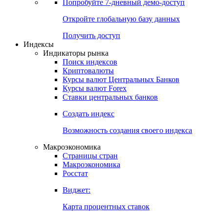
Попробуйте
7-дневный
демо-доступ
Откройте глобальную базу данных
Получить доступ
Индексы
Индикаторы рынка
Поиск индексов
Криптовалюты
Курсы валют Центральных Банков
Курсы валют Forex
Ставки центральных банков
Создать индекс
Возможность создания своего индекса
Макроэкономика
Страницы стран
Макроэкономика
Росстат
Виджет:
Карта процентных ставок