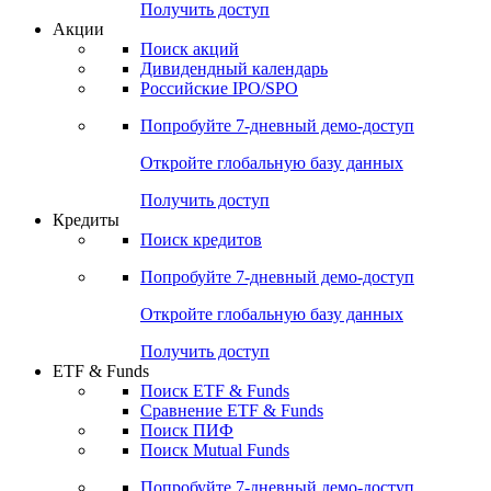
Получить доступ
Акции
Поиск акций
Дивидендный календарь
Российские IPO/SPO
Попробуйте
7-дневный
демо-доступ
Откройте глобальную базу данных
Получить доступ
Кредиты
Поиск кредитов
Попробуйте
7-дневный
демо-доступ
Откройте глобальную базу данных
Получить доступ
ETF & Funds
Поиск ETF & Funds
Сравнение ETF & Funds
Поиск ПИФ
Поиск Mutual Funds
Попробуйте
7-дневный
демо-доступ