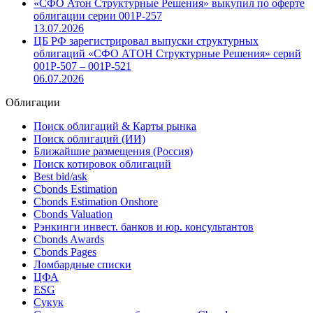
«СФО Атон Структурные Решения» выкупил по оферте
облигации серии 001Р-257
13.07.2026
ЦБ РФ зарегистрировал выпуски структурных
облигаций «СФО АТОН Структурные Решения» серий
001P-507 – 001P-521
06.07.2026
Облигации
Поиск облигаций & Карты рынка
Поиск облигаций (ИИ)
Ближайшие размещения (Россия)
Поиск котировок облигаций
Best bid/ask
Cbonds Estimation
Cbonds Estimation Onshore
Cbonds Valuation
Рэнкинги инвест. банков и юр. консультантов
Cbonds Awards
Cbonds Pages
Ломбардные списки
ЦФА
ESG
Сукук