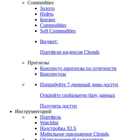
Commodities
Золото
Нефть
Бензин
Commodities
Soft Commodities
Виджет:
Портфели индексов Cbonds
Прогнозы
Консенсус-прогнозы по отчетности
Консенсусы
Попробуйте
7-дневный
демо-доступ
Откройте глобальную базу данных
Получить доступ
Инструментарий
Портфель
Watchlist
Надстройка XLS
Мобильное приложение Cbonds
Облигационный калькулятор