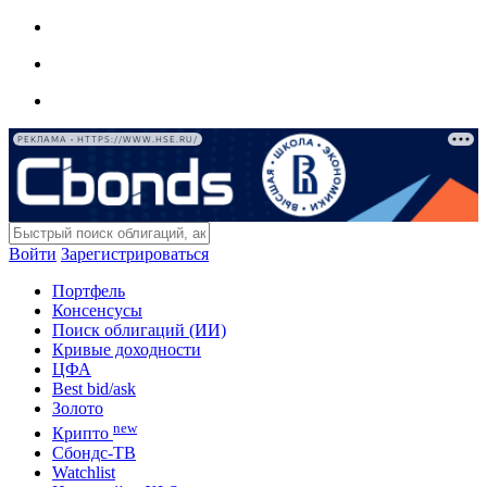
РЕКЛАМА • HTTPS://WWW.HSE.RU/
Войти
Зарегистрироваться
Портфель
Консенсусы
Поиск облигаций (ИИ)
Кривые доходности
ЦФА
Best bid/ask
Золото
new
Крипто
Сбондс-ТВ
Watchlist