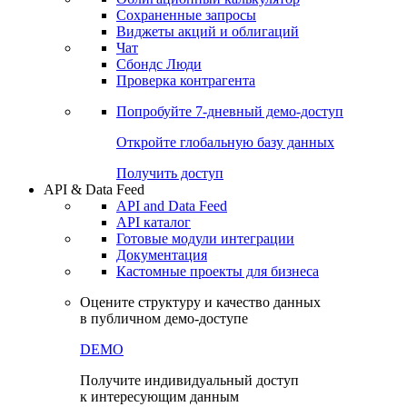
Сохраненные запросы
Виджеты акций и облигаций
Чат
Сбондс Люди
Проверка контрагента
Попробуйте
7-дневный
демо-доступ
Откройте глобальную базу данных
Получить доступ
API & Data Feed
API and Data Feed
API каталог
Готовые модули интеграции
Документация
Кастомные проекты для бизнеса
Оцените структуру и качество данных
в публичном демо-доступе
DEMO
Получите индивидуальный доступ
к интересующим данным