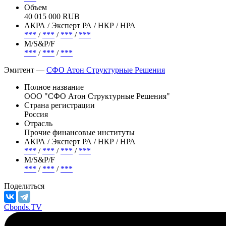
Объем
40 015 000 RUB
АКРА / Эксперт РА / НКР / НРА
***
/
***
/
***
/
***
М/S&P/F
***
/
***
/
***
Эмитент —
СФО Атон Структурные Решения
Полное название
ООО "СФО Атон Структурные Решения"
Страна регистрации
Россия
Отрасль
Прочие финансовые институты
АКРА / Эксперт РА / НКР / НРА
***
/
***
/
***
/
***
М/S&P/F
***
/
***
/
***
Поделиться
Cbonds.TV