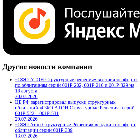
Другие новости компании
«СФО АТОН Структурные решения» выставило оферты
по облигациям серий 001Р-202, 001Р-216 и 001Р-329 на
18 августа
30.07.2026
ЦБ РФ зарегистрировал выпуски структурных
облигаций «СФО АТОН Структурные Решения» серий
001P-522 – 001P-531
29.07.2026
«СФО Атон Структурные Решения» выкупил по оферте
облигации серии 001Р-339
13.07.2026