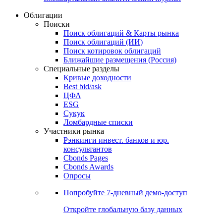
Облигации
Поиски
Поиск облигаций & Карты рынка
Поиск облигаций (ИИ)
Поиск котировок облигаций
Ближайшие размещения (Россия)
Специальные разделы
Кривые доходности
Best bid/ask
ЦФА
ESG
Сукук
Ломбардные списки
Участники рынка
Рэнкинги инвест. банков и юр.
консультантов
Cbonds Pages
Cbonds Awards
Опросы
Попробуйте
7-дневный
демо-доступ
Откройте глобальную базу данных