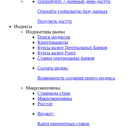
Попробуйте
7-дневный
демо-доступ
Откройте глобальную базу данных
Получить доступ
Индексы
Индикаторы рынка
Поиск индексов
Криптовалюты
Курсы валют Центральных Банков
Курсы валют Forex
Ставки центральных банков
Создать индекс
Возможность создания своего индекса
Макроэкономика
Страницы стран
Макроэкономика
Росстат
Виджет:
Карта процентных ставок