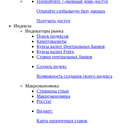
Попробуйте
7-дневный
демо-доступ
Откройте глобальную базу данных
Получить доступ
Индексы
Индикаторы рынка
Поиск индексов
Криптовалюты
Курсы валют Центральных Банков
Курсы валют Forex
Ставки центральных банков
Создать индекс
Возможность создания своего индекса
Макроэкономика
Страницы стран
Макроэкономика
Росстат
Виджет:
Карта процентных ставок