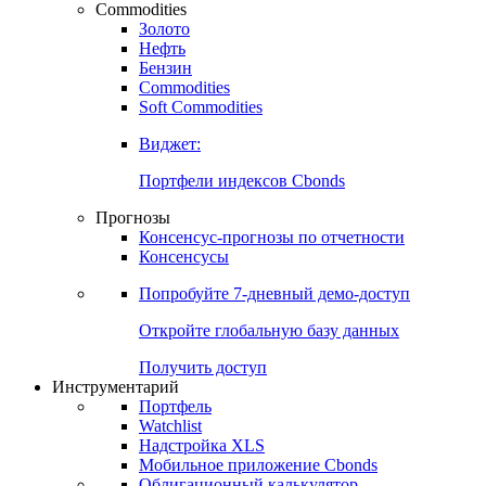
Commodities
Золото
Нефть
Бензин
Commodities
Soft Commodities
Виджет:
Портфели индексов Cbonds
Прогнозы
Консенсус-прогнозы по отчетности
Консенсусы
Попробуйте
7-дневный
демо-доступ
Откройте глобальную базу данных
Получить доступ
Инструментарий
Портфель
Watchlist
Надстройка XLS
Мобильное приложение Cbonds
Облигационный калькулятор