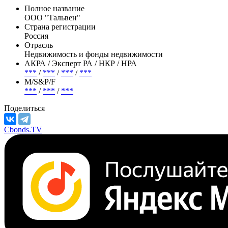
Полное название
ООО "Тальвен"
Страна регистрации
Россия
Отрасль
Недвижимость и фонды недвижимости
АКРА / Эксперт РА / НКР / НРА
***
/
***
/
***
/
***
М/S&P/F
***
/
***
/
***
Поделиться
Cbonds.TV