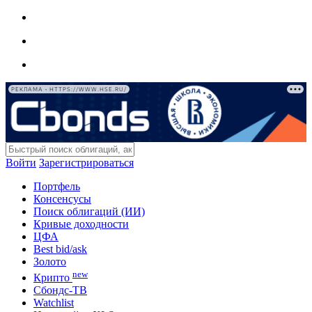
РЕКЛАМА • HTTPS://WWW.HSE.RU/
Войти
Зарегистрироваться
Портфель
Консенсусы
Поиск облигаций (ИИ)
Кривые доходности
ЦФА
Best bid/ask
Золото
new
Крипто
Сбондс-ТВ
Watchlist