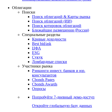
Облигации
Поиски
Поиск облигаций & Карты рынка
Поиск облигаций (ИИ)
Поиск котировок облигаций
Ближайшие размещения (Россия)
Специальные разделы
Кривые доходности
Best bid/ask
ЦФА
ESG
Сукук
Ломбардные списки
Участники рынка
Рэнкинги инвест. банков и юр.
консультантов
Cbonds Pages
Cbonds Awards
Опросы
Попробуйте
7-дневный
демо-доступ
Откройте глобальную базу данных