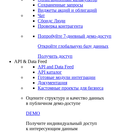
Сохраненные запросы
Виджеты акций и облигаций
Чат
Сбондс Люди
Проверка контрагента
Попробуйте
7-дневный
демо-доступ
Откройте глобальную базу данных
Получить доступ
API & Data Feed
API and Data Feed
API каталог
Готовые модули интеграции
Документация
Кастомные проекты для бизнеса
Оцените структуру и качество данных
в публичном демо-доступе
DEMO
Получите индивидуальный доступ
к интересующим данным