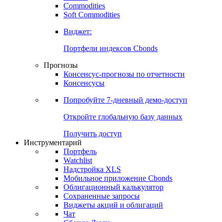
Commodities
Золото
Нефть
Бензин
Commodities
Soft Commodities
Виджет:
Портфели индексов Cbonds
Прогнозы
Консенсус-прогнозы по отчетности
Консенсусы
Попробуйте
7-дневный
демо-доступ
Откройте глобальную базу данных
Получить доступ
Инструментарий
Портфель
Watchlist
Надстройка XLS
Мобильное приложение Cbonds
Облигационный калькулятор