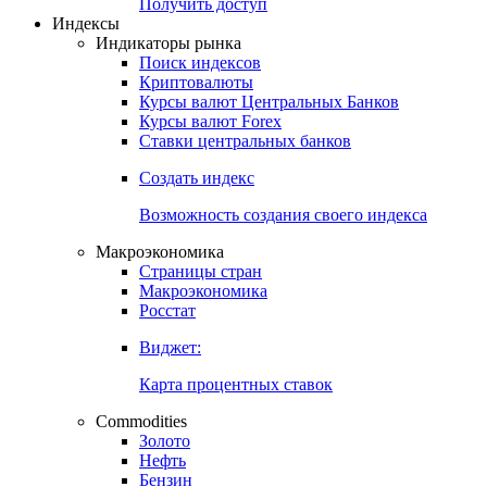
Попробуйте
7-дневный
демо-доступ
Откройте глобальную базу данных
Получить доступ
Индексы
Индикаторы рынка
Поиск индексов
Криптовалюты
Курсы валют Центральных Банков
Курсы валют Forex
Ставки центральных банков
Создать индекс
Возможность создания своего индекса
Макроэкономика
Страницы стран
Макроэкономика
Росстат
Виджет:
Карта процентных ставок