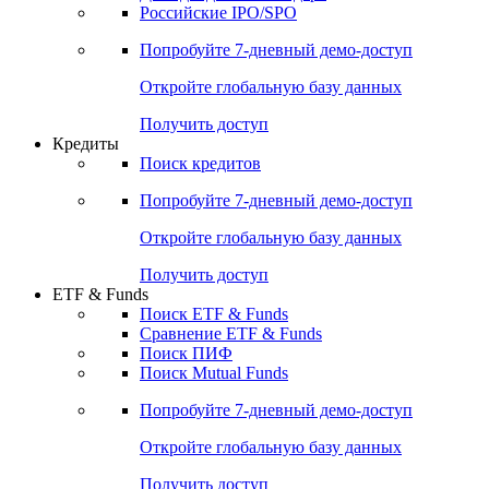
Получить доступ
Акции
Поиск акций
Дивидендный календарь
Российские IPO/SPO
Попробуйте
7-дневный
демо-доступ
Откройте глобальную базу данных
Получить доступ
Кредиты
Поиск кредитов
Попробуйте
7-дневный
демо-доступ
Откройте глобальную базу данных
Получить доступ
ETF & Funds
Поиск ETF & Funds
Сравнение ETF & Funds
Поиск ПИФ
Поиск Mutual Funds
Попробуйте
7-дневный
демо-доступ