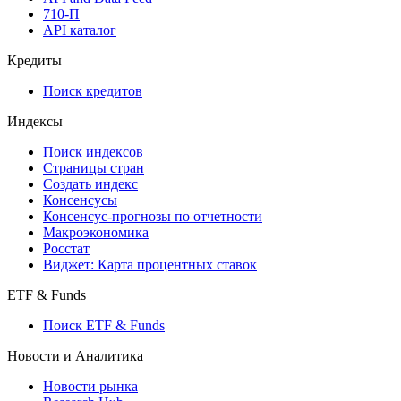
API
API and Data Feed
710-П
API каталог
Кредиты
Поиск кредитов
Индексы
Поиск индексов
Страницы стран
Создать индекс
Консенсусы
Консенсус-прогнозы по отчетности
Макроэкономика
Росстат
Виджет: Карта процентных ставок
ETF & Funds
Поиск ETF & Funds