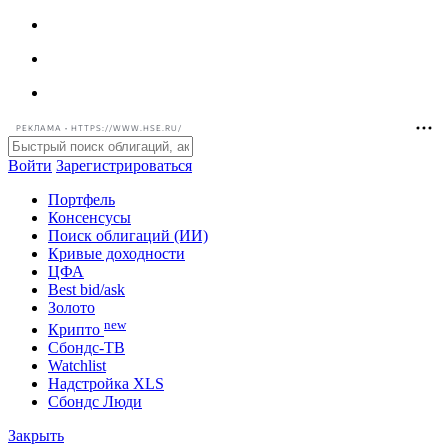
РЕКЛАМА • HTTPS://WWW.HSE.RU/
Войти
Зарегистрироваться
Портфель
Консенсусы
Поиск облигаций (ИИ)
Кривые доходности
ЦФА
Best bid/ask
Золото
new
Крипто
Сбондс-ТВ
Watchlist