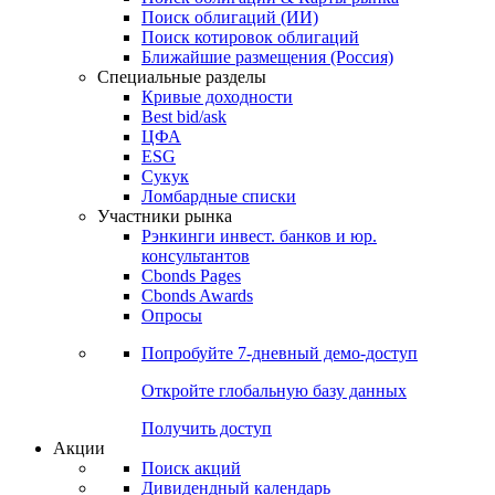
Облигации
Поиски
Поиск облигаций & Карты рынка
Поиск облигаций (ИИ)
Поиск котировок облигаций
Ближайшие размещения (Россия)
Специальные разделы
Кривые доходности
Best bid/ask
ЦФА
ESG
Сукук
Ломбардные списки
Участники рынка
Рэнкинги инвест. банков и юр.
консультантов
Cbonds Pages
Cbonds Awards
Опросы
Попробуйте
7-дневный
демо-доступ
Откройте глобальную базу данных