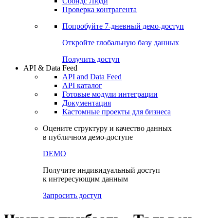
Сохраненные запросы
Виджеты акций и облигаций
Чат
Сбондс Люди
Проверка контрагента
Попробуйте
7-дневный
демо-доступ
Откройте глобальную базу данных
Получить доступ
API & Data Feed
API and Data Feed
API каталог
Готовые модули интеграции
Документация
Кастомные проекты для бизнеса
Оцените структуру и качество данных
в публичном демо-доступе
DEMO
Получите индивидуальный доступ
к интересующим данным