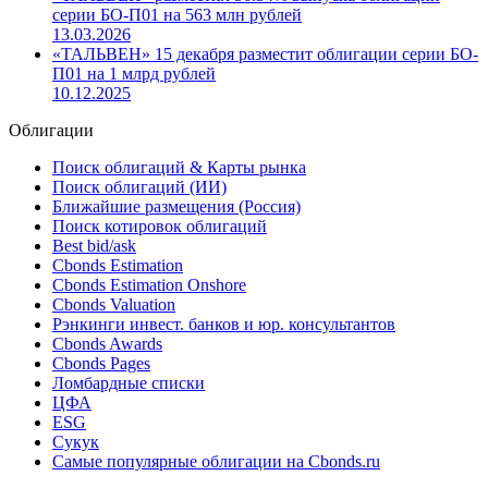
уменьшил(-ла) долю владения в капитале ООО
«ТАЛЬВЕН» с 66% до 41%
24.04.2026
«ТАЛЬВЕН» разместил 56.34% выпуска облигаций
серии БО-П01 на 563 млн рублей
13.03.2026
«ТАЛЬВЕН» 15 декабря разместит облигации серии БО-
П01 на 1 млрд рублей
10.12.2025
Облигации
Поиск облигаций & Карты рынка
Поиск облигаций (ИИ)
Ближайшие размещения (Россия)
Поиск котировок облигаций
Best bid/ask
Cbonds Estimation
Cbonds Estimation Onshore
Cbonds Valuation
Рэнкинги инвест. банков и юр. консультантов
Cbonds Awards
Cbonds Pages
Ломбардные списки
ЦФА