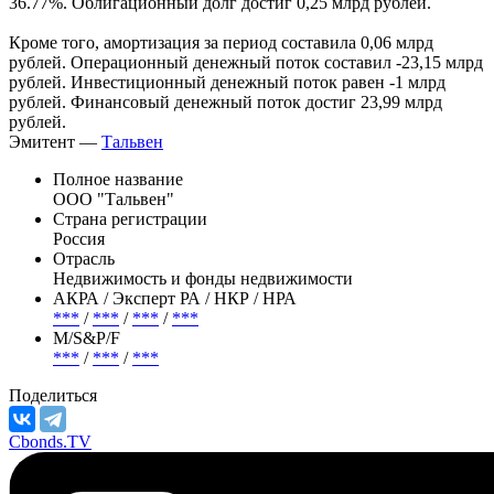
предыдущую дату на 25.78%. Чистый долг, по данным
отчетности компании, по итогам 12 мес. 2025 г. составил 61,68
млрд рублей, что больше чистого долга годом ранее на
36.77%. Облигационный долг достиг 0,25 млрд рублей.
Кроме того, амортизация за период составила 0,06 млрд
рублей. Операционный денежный поток составил -23,15 млрд
рублей. Инвестиционный денежный поток равен -1 млрд
рублей. Финансовый денежный поток достиг 23,99 млрд
рублей.
Эмитент —
Тальвен
Полное название
ООО "Тальвен"
Страна регистрации
Россия
Отрасль
Недвижимость и фонды недвижимости
АКРА / Эксперт РА / НКР / НРА
***
/
***
/
***
/
***
М/S&P/F
***
/
***
/
***
Поделиться