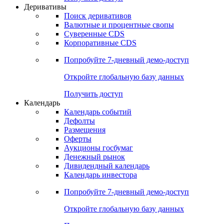
Откройте глобальную базу данных
Получить доступ
Деривативы
Поиск деривативов
Валютные и процентные свопы
Суверенные CDS
Корпоративные CDS
Попробуйте
7-дневный
демо-доступ
Откройте глобальную базу данных
Получить доступ
Календарь
Календарь событий
Дефолты
Размещения
Оферты
Аукционы госбумаг
Денежный рынок
Дивидендный календарь
Календарь инвестора