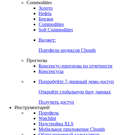
Commodities
Золото
Нефть
Бензин
Commodities
Soft Commodities
Виджет:
Портфели индексов Cbonds
Прогнозы
Консенсус-прогнозы по отчетности
Консенсусы
Попробуйте
7-дневный
демо-доступ
Откройте глобальную базу данных
Получить доступ
Инструментарий
Портфель
Watchlist
Надстройка XLS
Мобильное приложение Cbonds
Облигационный калькулятор