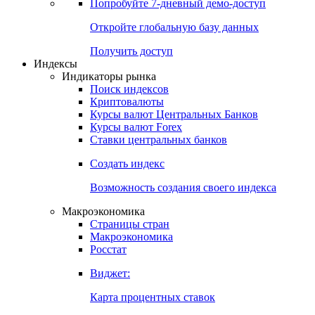
Попробуйте
7-дневный
демо-доступ
Откройте глобальную базу данных
Получить доступ
Индексы
Индикаторы рынка
Поиск индексов
Криптовалюты
Курсы валют Центральных Банков
Курсы валют Forex
Ставки центральных банков
Создать индекс
Возможность создания своего индекса
Макроэкономика
Страницы стран
Макроэкономика
Росстат
Виджет:
Карта процентных ставок