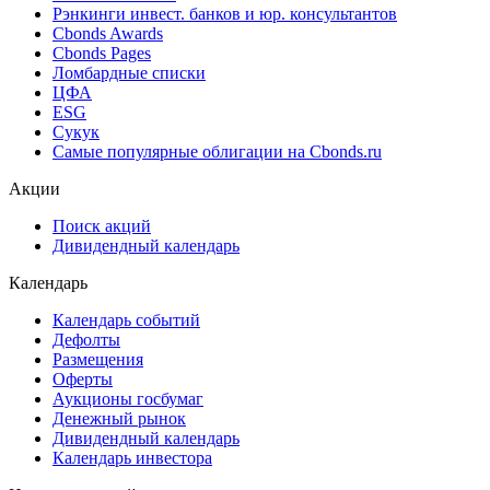
Рэнкинги инвест. банков и юр. консультантов
Cbonds Awards
Cbonds Pages
Ломбардные списки
ЦФА
ESG
Сукук
Самые популярные облигации на Cbonds.ru
Акции
Поиск акций
Дивидендный календарь
Календарь
Календарь событий
Дефолты
Размещения
Оферты
Аукционы госбумаг
Денежный рынок
Дивидендный календарь
Календарь инвестора