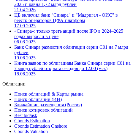
2025 г. равна 1,72 млрд рублей
21.04.2026
ЦБ включил банк "Синара" и "Мадригал - ОИС" в
реестр операторов ЦФА-платформ
17.09.2025
«Синара»: только треть акций после IPO в 2024–2025
годах выросли в цене
06.08.2025
Банк Синара разместил облигации серии С01 на 7 млрд
рублей
19.06.2025
Книга заявок по облигациям Банка Синара серии С01 на
7 млрд рублей открыта сегодня до 12:00 (мск)
18.06.2025
Облигации
Поиск облигаций & Карты рынка
Поиск облигаций (ИИ)
Ближайшие размещения (Россия)
Поиск котировок облигаций
Best bid/ask
Cbonds Estimation
Cbonds Estimation Onshore
Cbonds Valuation