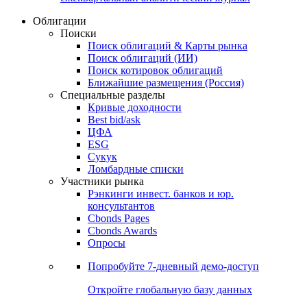
Облигации
Поиски
Поиск облигаций & Карты рынка
Поиск облигаций (ИИ)
Поиск котировок облигаций
Ближайшие размещения (Россия)
Специальные разделы
Кривые доходности
Best bid/ask
ЦФА
ESG
Сукук
Ломбардные списки
Участники рынка
Рэнкинги инвест. банков и юр.
консультантов
Cbonds Pages
Cbonds Awards
Опросы
Попробуйте
7-дневный
демо-доступ
Откройте глобальную базу данных