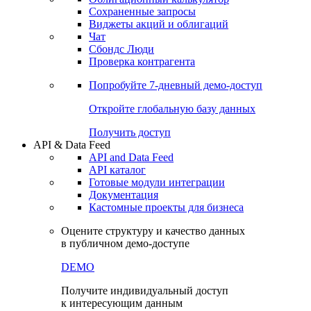
Сохраненные запросы
Виджеты акций и облигаций
Чат
Сбондс Люди
Проверка контрагента
Попробуйте
7-дневный
демо-доступ
Откройте глобальную базу данных
Получить доступ
API & Data Feed
API and Data Feed
API каталог
Готовые модули интеграции
Документация
Кастомные проекты для бизнеса
Оцените структуру и качество данных
в публичном демо-доступе
DEMO
Получите индивидуальный доступ
к интересующим данным