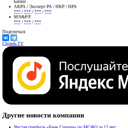
Банки
АКРА / Эксперт РА / НКР / НРА
***
/
***
/
***
/
***
М/S&P/F
***
/
***
/
***
Поделиться
Cbonds.TV
Другие новости компании
Чистая прибыль «Банк Синара» по МСФО за 12 мес.