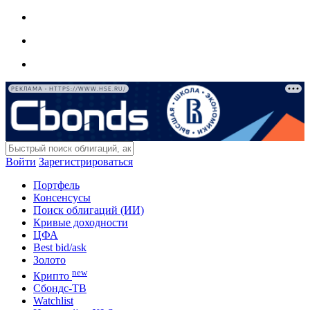
РЕКЛАМА • HTTPS://WWW.HSE.RU/
Войти
Зарегистрироваться
Портфель
Консенсусы
Поиск облигаций (ИИ)
Кривые доходности
ЦФА
Best bid/ask
Золото
new
Крипто
Сбондс-ТВ
Watchlist