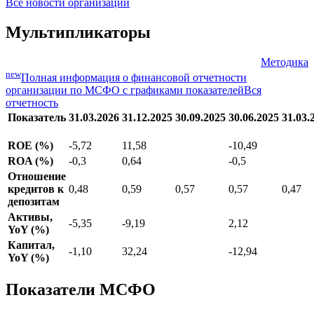
06.08.2025
2025 годах выросли в цене
Банк Синара разместил облигации серии С01 на 7
19.06.2025
млрд рублей
Все новости организации
Мультипликаторы
Методика
new
Полная информация о финансовой отчетности
организации по МСФО с графиками показателей
Вся
отчетность
Показатель
31.03.2026
31.12.2025
30.09.2025
30.06.2025
31.03.
ROE (%)
-5,72
11,58
-10,49
ROA (%)
-0,3
0,64
-0,5
Отношение
кредитов к
0,48
0,59
0,57
0,57
0,47
депозитам
Активы,
-5,35
-9,19
2,12
YoY (%)
Капитал,
-1,10
32,24
-12,94
YoY (%)