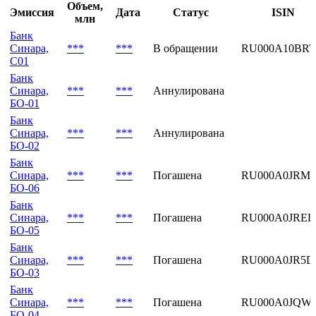
Последние выпуски
Объем,
Эмиссия
Дата
Статус
ISIN
млн
Банк
Синара,
***
***
В обращении
RU000A10BR
С01
Банк
Синара,
***
***
Аннулирована
БО-01
Банк
Синара,
***
***
Аннулирована
БО-02
Банк
Синара,
***
***
Погашена
RU000A0JRM0
БО-06
Банк
Синара,
***
***
Погашена
RU000A0JREL
БО-05
Банк
Синара,
***
***
Погашена
RU000A0JR5D