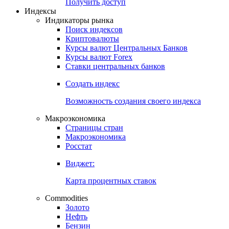
Попробуйте
7-дневный
демо-доступ
Откройте глобальную базу данных
Получить доступ
Индексы
Индикаторы рынка
Поиск индексов
Криптовалюты
Курсы валют Центральных Банков
Курсы валют Forex
Ставки центральных банков
Создать индекс
Возможность создания своего индекса
Макроэкономика
Страницы стран
Макроэкономика
Росстат
Виджет:
Карта процентных ставок