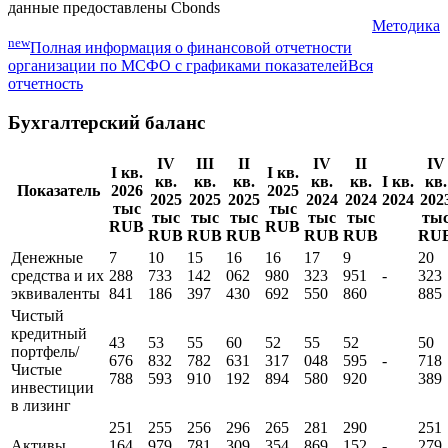
Показатели МСФО
данные предоставлены Cbonds
Методика
new
Полная информация о финансовой отчетности
организации по МСФО с графиками показателей
Вся
отчетность
Бухгалтерский баланс
IV
III
II
IV
II
IV
I кв.
I кв.
кв.
кв.
кв.
кв.
кв.
I кв.
кв.
Показатель
2026
2025
2025
2025
2025
2024
2024
2024
202
тыс
тыс
тыс
тыс
тыс
тыс
тыс
ты
RUB
RUB
RUB
RUB
RUB
RUB
RUB
RU
Денежные
7
10
15
16
16
17
9
20
средства и их
288
733
142
062
980
323
951
-
323
эквиваленты
841
186
397
430
692
550
860
885
Чистый
кредитный
43
53
55
60
52
55
52
50
портфель/
676
832
782
631
317
048
595
-
718
Чистые
788
593
910
192
894
580
920
389