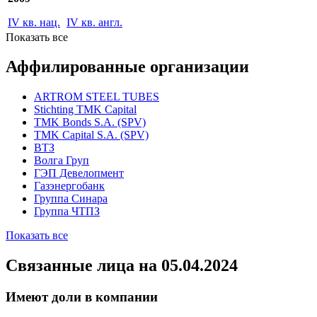
2010
IV кв. нац.
IV кв. англ.
2009
IV кв. нац.
IV кв. англ.
Показать все
Аффилированные организации
ARTROM STEEL TUBES
Stichting TMK Capital
TMK Bonds S.A. (SPV)
TMK Capital S.A. (SPV)
ВТЗ
Волга Груп
ГЭП Девелопмент
Газэнергобанк
Группа Синара
Группа ЧТПЗ
Показать все
Связанные лица
на 05.04.2024