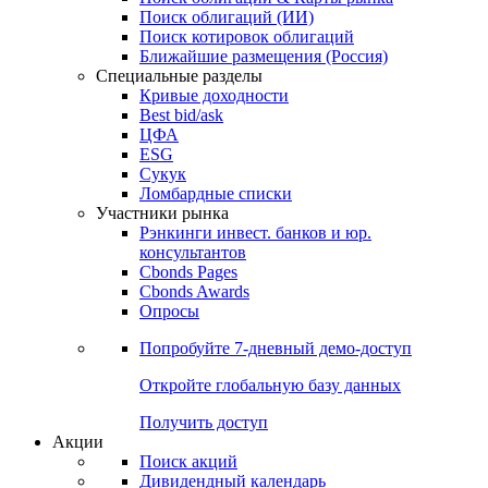
Облигации
Поиски
Поиск облигаций & Карты рынка
Поиск облигаций (ИИ)
Поиск котировок облигаций
Ближайшие размещения (Россия)
Специальные разделы
Кривые доходности
Best bid/ask
ЦФА
ESG
Сукук
Ломбардные списки
Участники рынка
Рэнкинги инвест. банков и юр.
консультантов
Cbonds Pages
Cbonds Awards
Опросы
Попробуйте
7-дневный
демо-доступ
Откройте глобальную базу данных