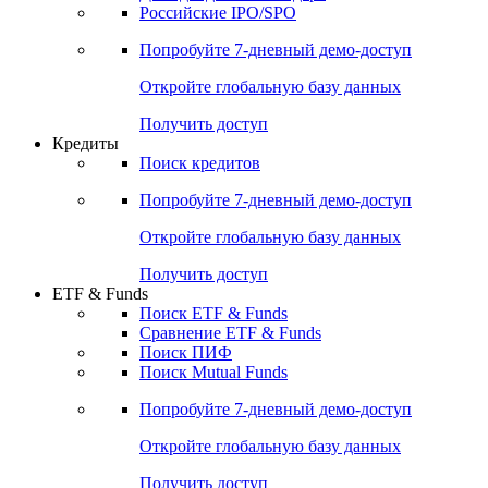
Получить доступ
Акции
Поиск акций
Дивидендный календарь
Российские IPO/SPO
Попробуйте
7-дневный
демо-доступ
Откройте глобальную базу данных
Получить доступ
Кредиты
Поиск кредитов
Попробуйте
7-дневный
демо-доступ
Откройте глобальную базу данных
Получить доступ
ETF & Funds
Поиск ETF & Funds
Сравнение ETF & Funds
Поиск ПИФ
Поиск Mutual Funds
Попробуйте
7-дневный
демо-доступ