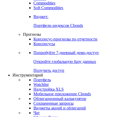
Commodities
Золото
Нефть
Бензин
Commodities
Soft Commodities
Виджет:
Портфели индексов Cbonds
Прогнозы
Консенсус-прогнозы по отчетности
Консенсусы
Попробуйте
7-дневный
демо-доступ
Откройте глобальную базу данных
Получить доступ
Инструментарий
Портфель
Watchlist
Надстройка XLS
Мобильное приложение Cbonds
Облигационный калькулятор