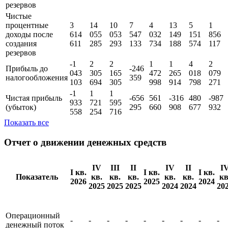
Чистые
процентные
4
16
11
7
3
14
6
2
доходы до
395
107
033
852
802
875
668
342
создания
161
760
800
682
294
884
876
322
резервов
Чистые
процентные
3
14
10
7
4
13
5
1
доходы поcле
614
055
053
547
032
149
151
856
создания
611
285
293
133
734
188
574
117
резервов
-1
2
2
1
1
4
2
Прибыль до
-246
043
305
165
472
265
018
079
налогообложения
359
103
694
305
998
914
798
271
-1
1
1
Чистая прибыль
-656
561
-316
480
-987
933
721
595
(убыток)
295
660
908
677
932
558
254
716
Показать все
Отчет о движении денежных средств
IV
III
II
IV
II
I
I кв.
I кв.
I кв.
Показатель
кв.
кв.
кв.
кв.
кв.
кв
2026
2025
2024
2025
2025
2025
2024
2024
20