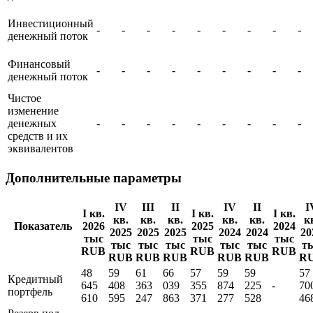
Операционный
-
-
-
-
-
-
-
-
-
денежный поток
Инвестиционный
-
-
-
-
-
-
-
-
-
денежный поток
Финансовый
-
-
-
-
-
-
-
-
-
денежный поток
Чистое
изменение
денежных
-
-
-
-
-
-
-
-
-
средств и их
эквивалентов
Дополнительные параметры
IV
III
II
IV
II
I
I кв.
I кв.
I кв.
кв.
кв.
кв.
кв.
кв.
к
Показатель
2026
2025
2024
2025
2025
2025
2024
2024
20
тыс
тыс
тыс
тыс
тыс
тыс
тыс
тыс
т
RUB
RUB
RUB
RUB
RUB
RUB
RUB
RUB
R