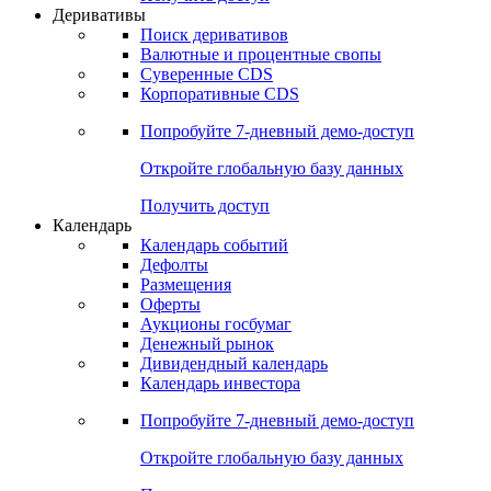
Откройте глобальную базу данных
Получить доступ
Деривативы
Поиск деривативов
Валютные и процентные свопы
Суверенные CDS
Корпоративные CDS
Попробуйте
7-дневный
демо-доступ
Откройте глобальную базу данных
Получить доступ
Календарь
Календарь событий
Дефолты
Размещения
Оферты
Аукционы госбумаг
Денежный рынок
Дивидендный календарь
Календарь инвестора