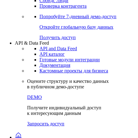
Сохраненные запросы
Виджеты акций и облигаций
Чат
Сбондс Люди
Проверка контрагента
Попробуйте
7-дневный
демо-доступ
Откройте глобальную базу данных
Получить доступ
API & Data Feed
API and Data Feed
API каталог
Готовые модули интеграции
Документация
Кастомные проекты для бизнеса
Оцените структуру и качество данных
в публичном демо-доступе
DEMO
Получите индивидуальный доступ
к интересующим данным