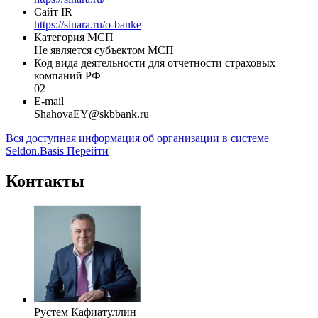
Телефон
(343) 251-42-22
Сайт
https://sinara.ru/
Сайт IR
https://sinara.ru/o-banke
Категория МСП
Не является субъектом МСП
Код вида деятельности для отчетности страховых
компаний РФ
02
E-mail
ShahovaEY@skbbank.ru
Вся доступная информация об организации в системе
Seldon.Basis
Перейти
Контакты