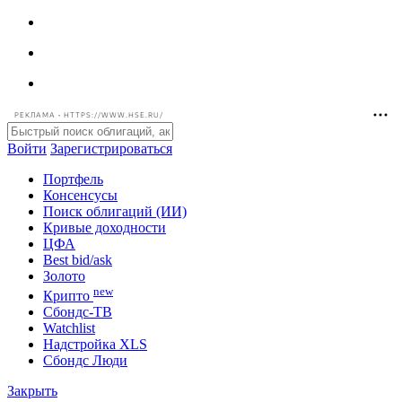
РЕКЛАМА • HTTPS://WWW.HSE.RU/
Войти
Зарегистрироваться
Портфель
Консенсусы
Поиск облигаций (ИИ)
Кривые доходности
ЦФА
Best bid/ask
Золото
new
Крипто
Сбондс-ТВ
Watchlist