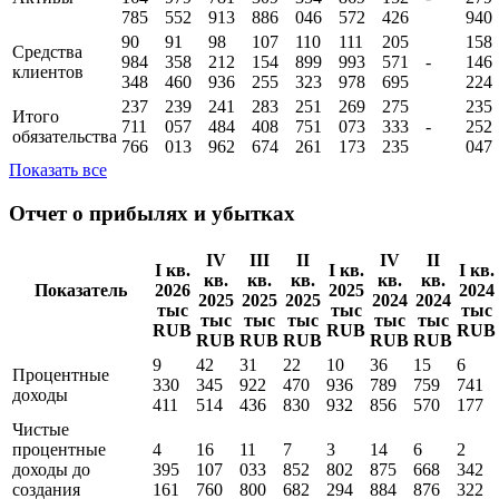
инвестиции
в лизинг
251
255
256
296
265
281
290
251
Активы
164
979
781
309
354
869
152
-
279
785
552
913
886
046
572
426
940
90
91
98
107
110
111
205
158
Средства
984
358
212
154
899
993
571
-
146
клиентов
348
460
936
255
323
978
695
224
237
239
241
283
251
269
275
235
Итого
711
057
484
408
751
073
333
-
252
обязательства
766
013
962
674
261
173
235
047
Показать все
Отчет о прибылях и убытках
IV
III
II
IV
II
I кв.
I кв.
I кв.
кв.
кв.
кв.
кв.
кв.
Показатель
2026
2025
2024
2025
2025
2025
2024
2024
тыс
тыс
тыс
тыс
тыс
тыс
тыс
тыс
RUB
RUB
RUB
RUB
RUB
RUB
RUB
RUB
9
42
31
22
10
36
15
6
Процентные
330
345
922
470
936
789
759
741
доходы
411
514
436
830
932
856
570
177