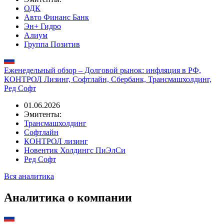
ЭН+ ГИДРО
15.06.2026
Эмитенты:
ОДК
Авто Финанс Банк
Эн+ Гидро
Алиум
Группа Позитив
Еженедельный обзор – Долговой рынок: инфляция в РФ,
КОНТРОЛ Лизинг, Софтлайн, Сбербанк, Трансмашхолдинг,
Ред Софт
01.06.2026
Эмитенты:
Трансмашхолдинг
Софтлайн
КОНТРОЛ лизинг
Новентик Холдингс ПиЭлСи
Ред Софт
Вся аналитика