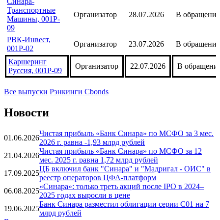
001P-04
ВИС ФИНАНС,
Организатор
06.08.2026
В обращени
БО-П14
Синара-
Транспортные
Организатор
28.07.2026
В обращени
Машины, 001P-
09
РВК-Инвест,
Организатор
23.07.2026
В обращени
001Р-02
Каршеринг
Организатор
22.07.2026
В обращени
Руссия, 001Р-09
Все выпуски
Рэнкинги Cbonds
Новости
Чистая прибыль «Банк Синара» по МСФО за 3 мес.
01.06.2026
2026 г. равна -1,93 млрд рублей
Чистая прибыль «Банк Синара» по МСФО за 12
21.04.2026
мес. 2025 г. равна 1,72 млрд рублей
ЦБ включил банк "Синара" и "Мадригал - ОИС" в
17.09.2025
реестр операторов ЦФА-платформ
«Синара»: только треть акций после IPO в 2024–