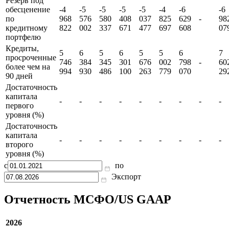
48
59
61
66
57
59
59
57
Кредитный
645
408
363
039
355
874
225
-
70
портфель
610
595
247
863
371
277
528
46
Резерв под
обесценение
-4
-5
-5
-5
-5
-4
-6
-6
по
968
576
580
408
037
825
629
-
98
кредитному
822
002
337
671
477
697
608
07
портфелю
Кредиты,
5
6
5
6
5
5
6
7
просроченные
746
384
345
301
676
002
798
-
60
более чем на
994
930
486
100
263
779
070
29
90 дней
Достаточность
капитала
-
-
-
-
-
-
-
-
-
первого
уровня (%)
Достаточность
капитала
-
-
-
-
-
-
-
-
-
второго
уровня (%)
с
по
Экспорт