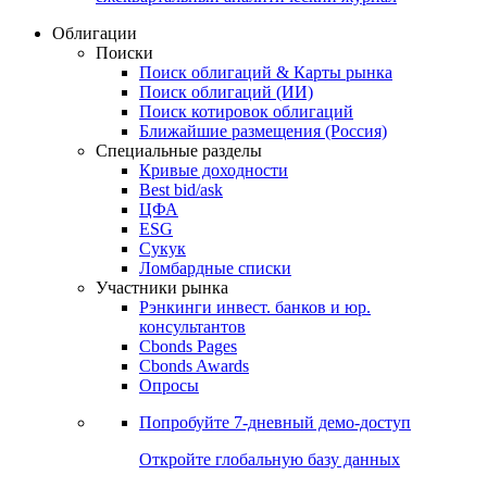
Облигации
Поиски
Поиск облигаций & Карты рынка
Поиск облигаций (ИИ)
Поиск котировок облигаций
Ближайшие размещения (Россия)
Специальные разделы
Кривые доходности
Best bid/ask
ЦФА
ESG
Сукук
Ломбардные списки
Участники рынка
Рэнкинги инвест. банков и юр.
консультантов
Cbonds Pages
Cbonds Awards
Опросы
Попробуйте
7-дневный
демо-доступ
Откройте глобальную базу данных