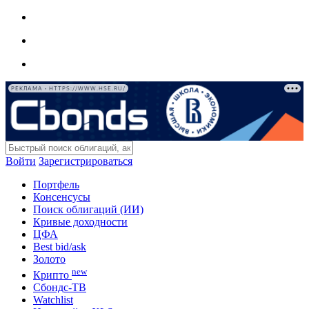
РЕКЛАМА • HTTPS://WWW.HSE.RU/
Войти
Зарегистрироваться
Портфель
Консенсусы
Поиск облигаций (ИИ)
Кривые доходности
ЦФА
Best bid/ask
Золото
new
Крипто
Сбондс-ТВ
Watchlist