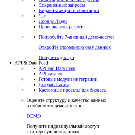
Сохраненные запросы
Виджеты акций и облигаций
Чат
Сбондс Люди
Проверка контрагента
Попробуйте
7-дневный
демо-доступ
Откройте глобальную базу данных
Получить доступ
API & Data Feed
API and Data Feed
API каталог
Готовые модули интеграции
Документация
Кастомные проекты для бизнеса
Оцените структуру и качество данных
в публичном демо-доступе
DEMO
Получите индивидуальный доступ
к интересующим данным