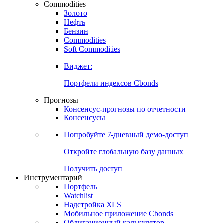
Commodities
Золото
Нефть
Бензин
Commodities
Soft Commodities
Виджет:
Портфели индексов Cbonds
Прогнозы
Консенсус-прогнозы по отчетности
Консенсусы
Попробуйте
7-дневный
демо-доступ
Откройте глобальную базу данных
Получить доступ
Инструментарий
Портфель
Watchlist
Надстройка XLS
Мобильное приложение Cbonds
Облигационный калькулятор