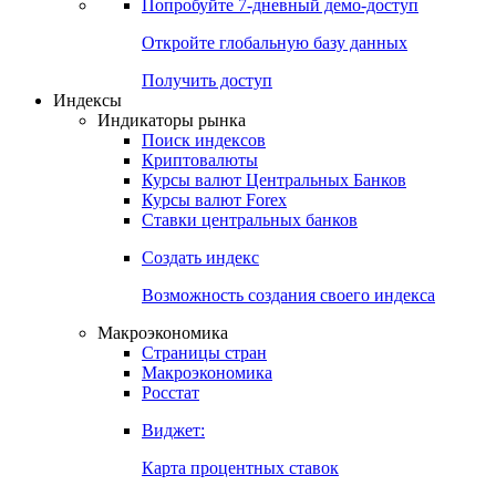
Попробуйте
7-дневный
демо-доступ
Откройте глобальную базу данных
Получить доступ
Индексы
Индикаторы рынка
Поиск индексов
Криптовалюты
Курсы валют Центральных Банков
Курсы валют Forex
Ставки центральных банков
Создать индекс
Возможность создания своего индекса
Макроэкономика
Страницы стран
Макроэкономика
Росстат
Виджет:
Карта процентных ставок